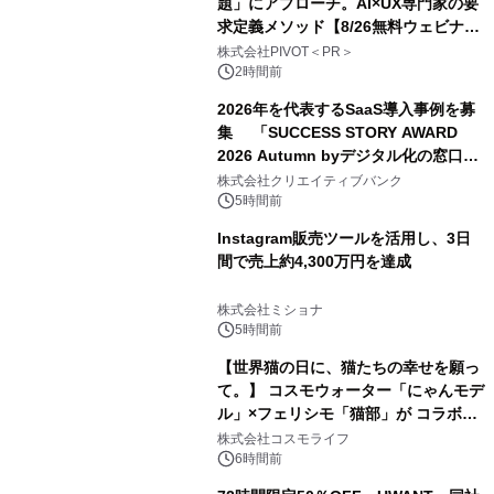
題」にアプローチ。AI×UX専門家の要
求定義メソッド【8/26無料ウェビナ
ー】株式会社PIVOT
株式会社PIVOT＜PR＞
2時間前
2026年を代表するSaaS導入事例を募
集 「SUCCESS STORY AWARD
2026 Autumn byデジタル化の窓口」
開催
株式会社クリエイティブバンク
5時間前
Instagram販売ツールを活用し、3日
間で売上約4,300万円を達成
株式会社ミショナ
5時間前
【世界猫の日に、猫たちの幸せを願っ
て。】 コスモウォーター「にゃんモデ
ル」×フェリシモ「猫部」が コラボキ
ャンペーンを実施
株式会社コスモライフ
6時間前