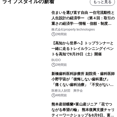
ライフスタイルの新着
もっと見る
住まいを選び直す自由 ー住宅流動性と
人生設計の経済学ー （第４回：取引の
重さの経済学──情報・信頼・制度を
PropTechはどう組み替えるか）｜
株式会社property technologies
PropTech-Lab
2時間前
【高知から世界へ】トップランナーと
一緒に走るトレイルランニングイベン
トを高知で8月29日（土）開催
BUDO
2時間前
新橋歯科医科診療所 副院長・歯科医師
小野宇宙が「後悔しない歯科選び」
「痛くない歯科治療」「不安がない治
療計画」をテーマに専門監修
医療法人財団 興学会
4時間前
熊本産胡蝶蘭×富山産ジニア「花でつ
ながる希望の輪」 熊本復興支援チャリ
ティーワークショップを8月9日、富