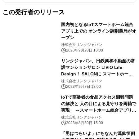
この発行者のリリース
国内初となるIoTスマートホーム統合
アプリ上での オンライン調剤薬局がオ
ープン
株式会社リンクジャパン
2023年9月20日 10:00
リンクジャパン、日鉄興和不動産の常
設マンションサロン LIVIO Life
Design！ SALONに スマートホーム
機器をフルセットで導入
株式会社リンクジャパン
2023年9月7日 13:00
IoTで高齢者の食品アクセス困難問題
の解決と 人の目による見守りを両軸で
実現 ～スマートホーム統合アプリ
「HomeLink」に 「宅配クック ワ
株式会社リンクジャパン
ン・ツゥ・スリー」注文機能を搭載～
2023年8月30日 15:00
「男はつらいよ」にちなんだ葛飾恒例