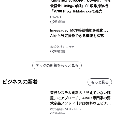
72時間限定50％OFF、UWANT、同社
最軽量1.04kgの自動ゴミ収集掃除機
「V700 Pro」をMakuakeで発売
UWANT
6時間前
lmessage、MCP接続機能を強化し、
AIから設定操作できる機能を拡充
株式会社ミショナ
9時間前
テックの新着をもっと見る
ビジネスの新着
もっと見る
業務システム刷新の「見えていない課
題」にアプローチ。AI×UX専門家の要
求定義メソッド【8/26無料ウェビナ
ー】株式会社PIVOT
株式会社PIVOT＜PR＞
2時間前