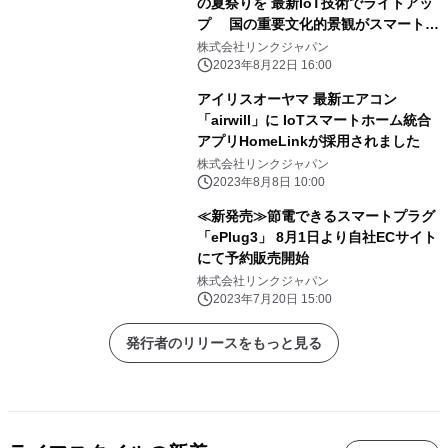
の夏祭りを 最新IoT技術でライトアッ
プ 国の重要文化的景観がスマートホ
ーム照明技術で彩られます ～8月26
株式会社リンクジャパン
日・27日開催「寅さんの夕べ」にて初
2023年8月22日 16:00
導入～
アイリスオーヤマ 最新エアコン
「airwill」に IoTスマートホーム統合
アプリHomeLinkが採用されました
株式会社リンクジャパン
2023年8月8日 10:00
≪新発売≫節電できるスマートプラグ
「ePlug3」 8月1日より自社ECサイト
にて予約販売開始
株式会社リンクジャパン
2023年7月20日 15:00
発行者のリリースをもっと見る