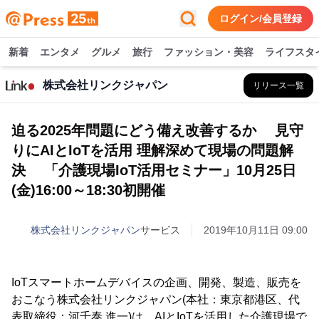
ログイン/会員登録
新着
エンタメ
グルメ
旅行
ファッション・美容
ライフスタ
株式会社リンクジャパン
リリース一覧
迫る2025年問題にどう備え改善するか 見守
りにAIとIoTを活用 理解深めて現場の問題解
決 「介護現場IoT活用セミナー」10月25日
(金)16:00～18:30初開催
株式会社リンクジャパン
サービス
2019年10月11日 09:00
IoTスマートホームデバイスの企画、開発、製造、販売を
おこなう株式会社リンクジャパン(本社：東京都港区、代
表取締役：河千泰 進一)は、AIとIoTを活用した介護現場で