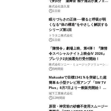
で約5分 湯舞音 袖ケ浦店が夏フェア
2
メニューを提供
株式会社楽久屋
1日前
眠りづらさの正体──寝ると呼吸が弱
くなる"体の構造"をやさしく解説する
シリーズ第1回
3
トラタニ株式会社
1日前
「陳情令」劇場上映、第4弾！ 『陳情
令スペシャルナイト上映会Ⅳ 2026』
プレリク2次抽選先行受付開始！
4
株式会社ソニー・ミュージックソリューショ
ンズ
5時間前
Makuakeで目標1341％を突破した超
簡単＆小型テレビ用アンプ 「SW TV
Plus」8月7日より一般販売開始！ ケ
5
ーブル1本つなぐだけ、テレビの音が
城下工業株式会社
ぐっと豊かに
12時間前
原宿・神宮前の砂糖不使用スムージー