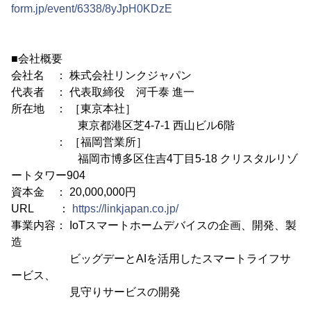
form.jp/event/6338/8yJpH0KDzE
■会社概要
会社名 ： 株式会社リンクジャパン
代表者 ： 代表取締役 河千泰 進一
所在地 ： ［東京本社］
東京都港区芝4-7-1 西山ビル6階
： ［福岡営業所］
福岡市博多区住吉4丁目5-18 クリスタルリゾ
ートタワー904
資本金 ： 20,000,000円
URL ：
https://linkjapan.co.jp/
事業内容： IoTスマートホームデバイスの企画、開発、製
造
ビッグデーとAIを活用したスマートライフサ
ービス、
見守りサービスの開発