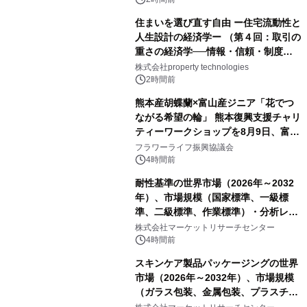
住まいを選び直す自由 ー住宅流動性と
人生設計の経済学ー （第４回：取引の
重さの経済学──情報・信頼・制度を
PropTechはどう組み替えるか）｜
株式会社property technologies
PropTech-Lab
2時間前
熊本産胡蝶蘭×富山産ジニア「花でつ
ながる希望の輪」 熊本復興支援チャリ
ティーワークショップを8月9日、富
山・射水で開催
フラワーライフ振興協議会
4時間前
耐性基準の世界市場（2026年～2032
年）、市場規模（国家標準、一級標
準、二級標準、作業標準）・分析レポ
ートを発表
株式会社マーケットリサーチセンター
4時間前
スキンケア製品パッケージングの世界
市場（2026年～2032年）、市場規模
（ガラス包装、金属包装、プラスチッ
ク包装、その他）・分析レポートを発