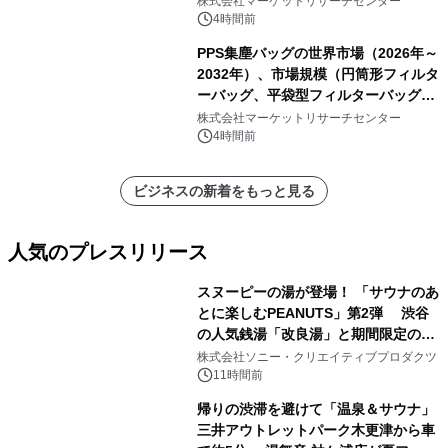
株式会社マーケットリサーチセンター
表
4時間前
PPS集塵バッグの世界市場（2026年～
2032年）、市場規模（円筒形フィルタ
ーバッグ、平袋型フィルターバッグ、
プリーツフィルターバッグ、その
株式会社マーケットリサーチセンター
他）・分析レポートを発表
4時間前
ビジネスの新着をもっと見る
人気のプレスリリース
スヌーピーの湯が登場！ 「サウナのあ
とに楽しむPEANUTS」第2弾 渋谷
の人気銭湯「改良湯」と期間限定のコ
1
ラボレーション サウナイキタイコラ
株式会社ソニー・クリエイティブプロダクツ
ボグッズも発売決定！
11時間前
帰りの渋滞を避けて「温泉＆サウナ」
三井アウトレットパーク木更津から車