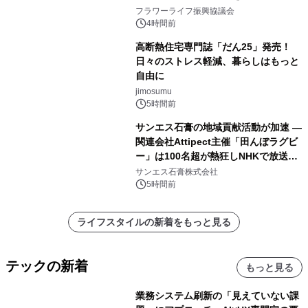
山・射水で開催
フラワーライフ振興協議会
4時間前
高断熱住宅専門誌「だん25」発売！
日々のストレス軽減、暮らしはもっと
自由に
jimosumu
5時間前
サンエス石膏の地域貢献活動が加速 ―
関連会社Attipect主催「田んぼラグビ
ー」は100名超が熱狂しNHKで放送さ
れました。
サンエス石膏株式会社
5時間前
ライフスタイルの新着をもっと見る
テックの新着
もっと見る
業務システム刷新の「見えていない課