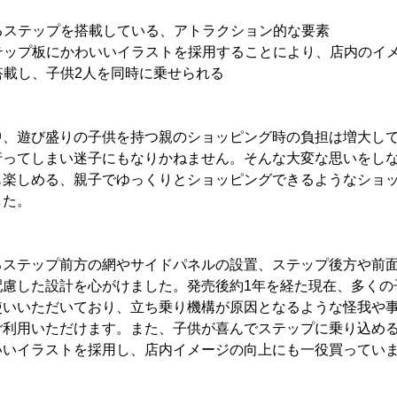
れるステップを搭載している、アトラクション的な要素
ステップ板にかわいいイラストを採用することにより、店内のイ
も搭載し、子供2人を同時に乗せられる
中、遊び盛りの子供を持つ親のショッピング時の負担は増大し
行ってしまい迷子にもなりかねません。そんな大変な思いをし
も楽しめる、親子でゆっくりとショッピングできるようなショ
した。
るステップ前方の網やサイドパネルの設置、ステップ後方や前
配慮した設計を心がけました。発売後約1年を経た現在、多くの
使いいただいており、立ち乗り機構が原因となるような怪我や
ご利用いただけます。また、子供が喜んでステップに乗り込め
いいイラストを採用し、店内イメージの向上にも一役買ってい