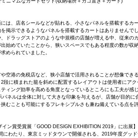
トでミニマムなカートセット(収納場所＋カゴ置き＋カート)
面には、店名シールなどが貼れる、小さなパネルを搭載するカ
物を掲示できるようなパネルを搭載するカートはありませんで
や、ドラッグストアのような中規模の店舗が増える中、従来の
が出始めていたことから、狭いスペースでもある程度の数が収
が求められていました。
アや空港の免税店など、狭小店舗で活用されることが想像でき
。2段に積まれた籠を斜めに配置するレイアウトは使用者にアク
スティング効率を高める角度となっているところにも工夫が感
掲示パネルは全体に対して大きな印象を与えるが、店舗が目的に
を挟むことも可能にするフレキシブルさも兼ね備えている点を
ン賞受賞展「GOOD DESIGN EXHIBITION 2019」に出展】
ら5日間にわたり、東京ミッドタウンで開催される、2019年度グッ