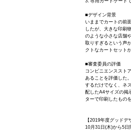
3. 専用カートゲー
■デザイン背景
いままでカートの前
したが、大きな印刷
のような小さな店舗
取りすぎるという声
クトなカートセット
■審査委員の評価
コンビニエンススト
あることを評価した
するだけでなく、ネ
配したA4サイズの
ターで印刷したもの
【2019年度グッドデザイ
10月31日(木)か