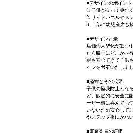
■デザインのポイント
1. 子供が立って乗
2. サイドパネルや
3. 上部に幼児座席
■デザイン背景
店舗の大型化が進む
たら勝手にどこかへ
親も安心できて子供
インを考案いたしま
■経緯とその成果
子供の怪我防止とな
ど、徹底的に安全に
ーザー様に喜んでお
いないため安心して
やステップ板にかわ
■審査委員の評価