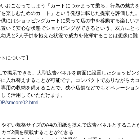
ついおこなってしまう「カートにつかまって乗る」行為の魅力
グを楽しむためのカート」という発想に転じた提案を評価した
子供にはショッピングカートに乗って店の中を移動する楽しい
に置いて安心な状態でショッピングができるという、双方にと
児幼児と2人子供を抱えた状況で威力を発揮することは想像に難
ートについて】
挟んで掲示できる、大型広告パネルを前面に設置したショッピン
在に入れ替えすることが可能です。コンパクトでありながらカゴ
、専用の収納を備えることで、狭小店舗などでもオペレーショ
として活用していただけます。
SHOP/smcom02.html
意しやすい規格サイズのA4の用紙を挟んで広告パネルとすること
ら、カゴ2個を積載することができる