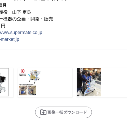
8月
締役 山下 定良
ー機器の企画・開発・販売
万円
//www.supermate.co.jp
s-market.jp
画像一括ダウンロード