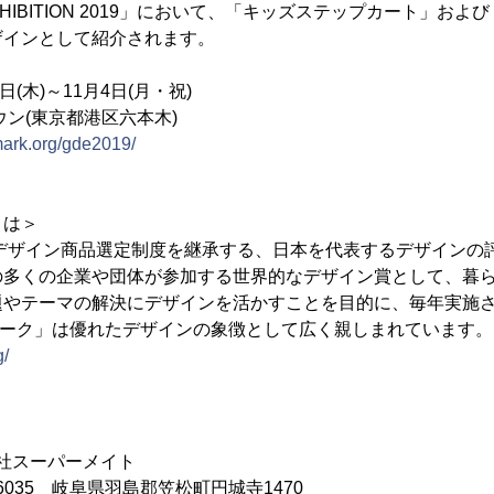
 EXHIBITION 2019」において、「キッズステップカート」
ザインとして紹介されます。
1日(木)～11月4日(月・祝)
ウン(東京都港区六本木)
mark.org/gde2019/
とは＞
ドデザイン商品選定制度を継承する、日本を代表するデザインの
の多くの企業や団体が参加する世界的なデザイン賞として、暮
題やテーマの解決にデザインを活かすことを目的に、毎年実施
マーク」は優れたデザインの象徴として広く親しまれています。
g/
社スーパーメイト
6035 岐阜県羽島郡笠松町円城寺1470