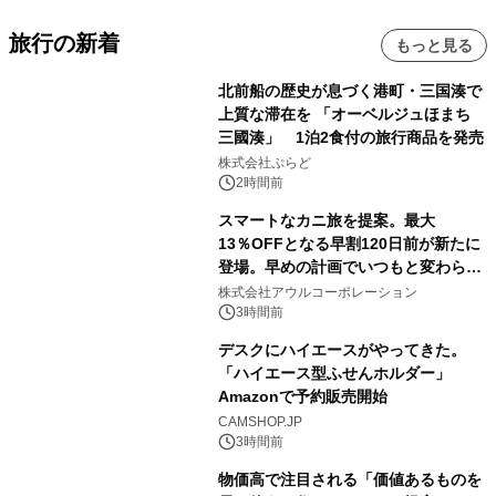
旅行の新着
もっと見る
北前船の歴史が息づく港町・三国湊で
上質な滞在を 「オーベルジュほまち
三國湊」 1泊2食付の旅行商品を発売
株式会社ぷらど
2時間前
スマートなカニ旅を提案。最大
13％OFFとなる早割120日前が新たに
登場。早めの計画でいつもと変わらぬ
大人の冬旅を。ー夕日ヶ浦温泉「佳松
株式会社アウルコーポレーション
苑 別邸ふうか」ー
3時間前
デスクにハイエースがやってきた。
「ハイエース型ふせんホルダー」
Amazonで予約販売開始
CAMSHOP.JP
3時間前
物価高で注目される「価値あるものを