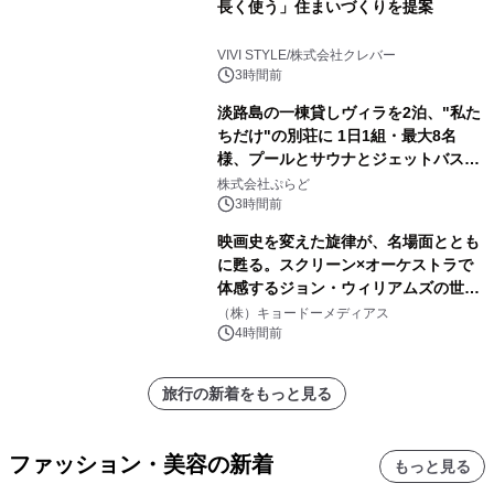
長く使う」住まいづくりを提案
VIVI STYLE/株式会社クレバー
3時間前
淡路島の一棟貸しヴィラを2泊、"私た
ちだけ"の別荘に 1日1組・最大8名
様、プールとサウナとジェットバス付
きで Villa Mon Temps AWAJIの連泊
株式会社ぷらど
素泊りプラン
3時間前
映画史を変えた旋律が、名場面ととも
に甦る。スクリーン×オーケストラで
体感するジョン・ウィリアムズの世
界。ジョン・ウィリアムズ：シネマ・
（株）キョードーメディアス
スペクタキュラー・コンサート 開催決
4時間前
定！
旅行の新着をもっと見る
ファッション・美容の新着
もっと見る