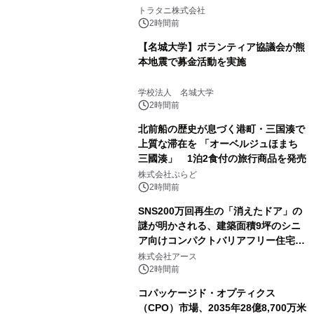
説
トラタニ株式会社
2時間前
【名城大学】ボランティア協議会が熊
本地震で募金活動を実施
学校法人 名城大学
2時間前
北前船の歴史が息づく港町・三国湊で
上質な滞在を 「オーベルジュほまち
三國湊」 1泊2食付の旅行商品を発売
株式会社ぷらど
2時間前
SNS200万回再生の「消えたドア」の
謎が明かされる、建築面積9坪のシニ
ア向けコンパクトバリアフリー住宅が
誕生
株式会社アース
2時間前
コパッケージド・オプティクス
（CPO）市場、2035年28億8,700万米