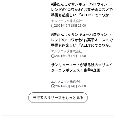
#勝たんしかサンキューハロウィン ト
レンドの“コワかわ”お菓子＆コスメで
準備も超楽しい 『ALL390でコワかわ
ハロウィン』が9月24日(金) からスタ
エルソニック株式会社
ート！
2021年9月18日 21:00
#勝たんしかサンキューハロウィン ト
レンドの“コワかわ”お菓子＆コスメで
準備も超楽しい 『ALL390でコワかわ
ハロウィン』が9月24日(金) からスタ
エルソニック株式会社
ート！
2021年9月17日 11:00
サンキューマートが贈る秋のクリエイ
ターコラボフェス！豪華4企画
エルソニック株式会社
2021年9月14日 22:00
発行者のリリースをもっと見る