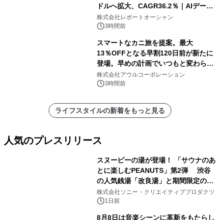
ドルへ拡大、CAGR36.2％｜AIデータ
センター・高速光通信需要が成長を加
株式会社レポートオーシャン
速
3時間前
スマートなカニ旅を提案。最大
13％OFFとなる早割120日前が新たに
登場。早めの計画でいつもと変わらぬ
大人の冬旅を。ー夕日ヶ浦温泉「佳松
株式会社アウルコーポレーション
苑 別邸ふうか」ー
3時間前
ライフスタイルの新着をもっと見る
人気のプレスリリース
スヌーピーの湯が登場！ 「サウナのあ
とに楽しむPEANUTS」第2弾 渋谷
の人気銭湯「改良湯」と期間限定のコ
1
ラボレーション サウナイキタイコラ
株式会社ソニー・クリエイティブプロダクツ
ボグッズも発売決定！
1日前
8月8日は音楽シーンに革新をもたらし