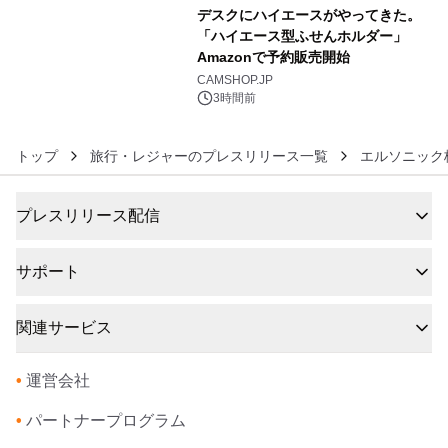
デスクにハイエースがやってきた。
「ハイエース型ふせんホルダー」
Amazonで予約販売開始
6
CAMSHOP.JP
3時間前
トップ
旅行・レジャーのプレスリリース一覧
エルソニック
プレスリリース配信
サポート
関連サービス
•
運営会社
•
パートナープログラム