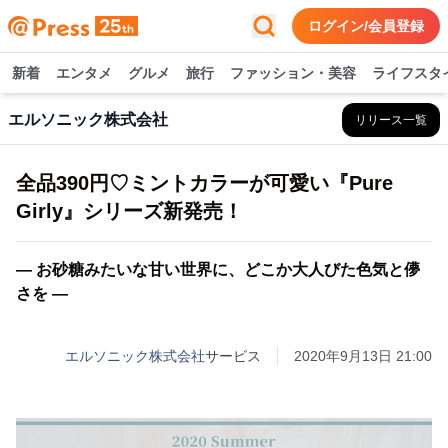
ログイン/会員登録
新着
エンタメ
グルメ
旅行
ファッション・美容
ライフスタ
エルソニック株式会社
リリース一覧
全品390円♡ミントカラーが可愛い『Pure
Girly』シリーズ新発売！
― お砂糖みたいな甘い世界に、どこか大人びた色気と儚
さを ―
エルソニック株式会社
サービス
2020年9月13日 21:00