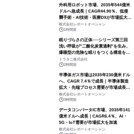
外科用ロボット市場、2035年544億米
ドルへ急成長｜CAGR44.90％、低侵
襲手術・AI技術・医療DXが市場拡大を
牽引
株式会社レポートオーシャン
1時間前
眠りづらさの正体──シリーズ第三回
浅い呼吸が"二酸化炭素過剰"を生み、
爆睡型の危険な眠りをつくる構造を解
説
トラタニ株式会社
2時間前
半導体ガス市場は2035年236億米ドル
へ、CAGR 7.4％で成長｜半導体製造
拡大・先端プロセス需要が市場成長を
加速
株式会社レポートオーシャン
3時間前
データコンバータIC市場、2035年141
億米ドルへ成長｜CAGR6.4％、AI・
5G・IoT需要が市場拡大を加速
株式会社レポートオーシャン