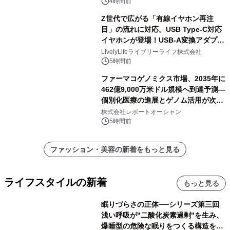
4時間前
Z世代で広がる「有線イヤホン再注
目」の流れに対応。USB Type-C対応
イヤホンが登場！USB-A変換アダプタ
ー付きでスマホからパソコンまで幅広
LivelyLifeライブリーライフ株式会社
く活用可能
5時間前
ファーマコゲノミクス市場、2035年に
462億9,000万米ドル規模へ到達予測―
個別化医療の進展とゲノム活用が次世
代ヘルスケア投資を加速
株式会社レポートオーシャン
5時間前
ファッション・美容の新着をもっと見る
ライフスタイルの新着
もっと見る
眠りづらさの正体──シリーズ第三回
浅い呼吸が"二酸化炭素過剰"を生み、
爆睡型の危険な眠りをつくる構造を解