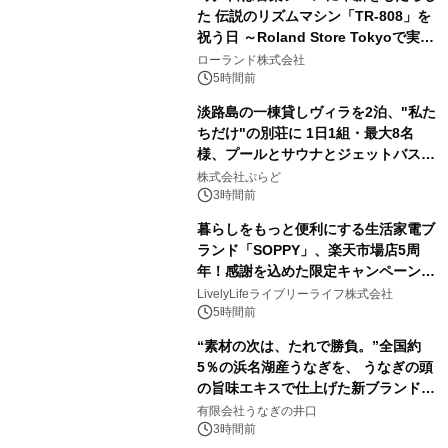
た 伝説のリズムマシン「TR-808」を
祝う日 ～Roland Store Tokyoで実機
2
を展示しての 記念キャンペーンを開
ローランド株式会社
催 英国ラジオ「NTS」の 特別プログ
5時間前
ラムや、「TR-808」を愛する伝説的
淡路島の一棟貸しヴィラを2泊、"私た
アーティストを フィーチャーしたアニ
ちだけ"の別荘に 1日1組・最大8名
メーションを公開～
様、プールとサウナとジェットバス付
3
きで Villa Mon Temps AWAJIの連泊
株式会社ぷらど
素泊りプラン
3時間前
暮らしをもっと便利にする生活家電ブ
ランド「SOPPY」、楽天市場店5周
年！感謝を込めた限定キャンペーンを
4
8月10日より開催
LivelyLifeライブリーライフ株式会社
5時間前
“素材の次は、たれで勝負。”全国約
5％の浜名湖産うなぎを、 うなぎの頭
の旨味エキスで仕上げた新ブランド
5
「井口の誉」誕生
有限会社うなぎの井口
3時間前