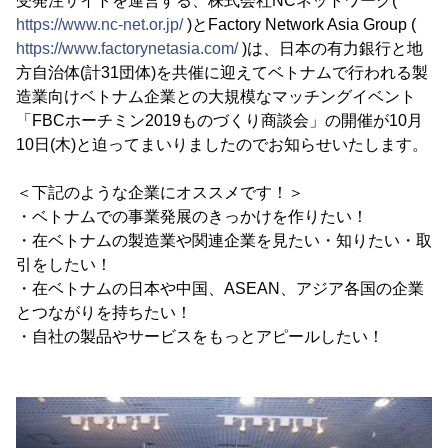
受発注サイトを運営する、株式会社NCネットワーク(
https://www.nc-net.or.jp/
)とFactory Network Asia Group (
https://www.factorynetasia.com/
)は、日本の有力銀行と地
方自治体(計31団体)を共催に迎えてベトナムで行われる製
造業向けベトナム企業との大規模なマッチングイベント
「FBCホーチミン2019ものづくり商談会」の開催が10月
10日(木)と迫ってまいりましたのでお知らせいたします。
＜下記のような企業にオススメです！＞
・ベトナムでの事業発展のきっかけを作りたい！
・在ベトナムの製造業や関連企業を見たい・知りたい・取
引をしたい！
・在ベトナムの日本や中国、ASEAN、アジア各国の企業
とつながりを持ちたい！
・自社の製品やサービスをもっとアピールしたい！