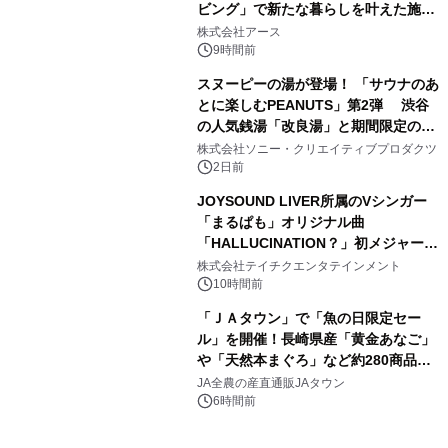
ビング」で新たな暮らしを叶えた施工
3
事例を株式会社アースが公開
株式会社アース
9時間前
スヌーピーの湯が登場！ 「サウナのあ
とに楽しむPEANUTS」第2弾 渋谷
の人気銭湯「改良湯」と期間限定のコ
4
ラボレーション サウナイキタイコラ
株式会社ソニー・クリエイティブプロダクツ
ボグッズも発売決定！
2日前
JOYSOUND LIVER所属のVシンガー
「まるぱも」オリジナル曲
「HALLUCINATION？」初メジャー配
5
信リリース決定！
株式会社テイチクエンタテインメント
10時間前
「ＪＡタウン」で「魚の日限定セー
ル」を開催！長崎県産「黄金あなご」
や「天然本まぐろ」など約280商品を
6
販売！～毎月１０日の定例企画～
JA全農の産直通販JAタウン
6時間前