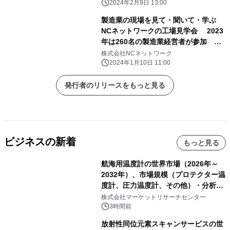
2024年2月9日 13:00
製造業の現場を見て・聞いて・学ぶ
NCネットワークの工場見学会 2023
年は260名の製造業経営者が参加 満
足度は驚異の100％ 2024年も自社成
株式会社NCネットワーク
長のヒントを学ぶ場として毎月開催予
2024年1月10日 11:00
定
発行者のリリースをもっと見る
ビジネスの新着
もっと見る
航海用温度計の世界市場（2026年～
2032年）、市場規模（プロテクター温
度計、圧力温度計、その他）・分析レ
ポートを発表
株式会社マーケットリサーチセンター
3時間前
放射性同位元素スキャンサービスの世