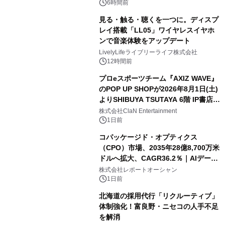
6時間前
見る・触る・聴くを一つに。ディスプ
レイ搭載「LL05」ワイヤレスイヤホ
ンで音楽体験をアップデート
LivelyLifeライブリーライフ株式会社
12時間前
プロeスポーツチーム『AXIZ WAVE』
のPOP UP SHOPが2026年8月1日(土)
よりSHIBUYA TSUTAYA 6階 IP書店で
開催決定！！
株式会社ClaN Entertainment
1日前
コパッケージド・オプティクス
（CPO）市場、2035年28億8,700万米
ドルへ拡大、CAGR36.2％｜AIデータ
センター・高速光通信需要が成長を加
株式会社レポートオーシャン
速
1日前
北海道の採用代行「リクルーティブ」
体制強化！富良野・ニセコの人手不足
を解消