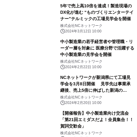
5年で売上高10倍を達成！製造現場の
DX化が進む “ものづくりエンターテイ
ナー”テルミックの工場見学会を開催
株式会社NCネットワーク
2024年3月12日 10:00
中小製造業の若手経営者や管理職・リ
ーダー層を対象に 医療分野で活躍する
中小製造業の見学会を開催
株式会社NCネットワーク
2024年2月22日 10:00
NCネットワークが新潟県にて工場見
学会を3月8日開催 見学先は事業承
継後、売上5倍に伸ばした新潟の
hakkai株式会社
株式会社NCネットワーク
2024年2月20日 10:00
【開催報告】中小製造業向け交流会
「第21回エミダスだよ！全員集合！！
賀詞交歓会」
株式会社NCネットワーク