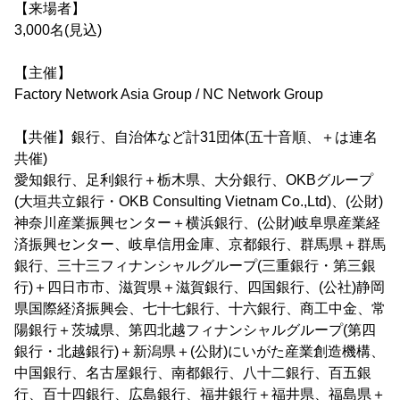
【来場者】
3,000名(見込)
【主催】
Factory Network Asia Group / NC Network Group
【共催】銀行、自治体など計31団体(五十音順、＋は連名
共催)
愛知銀行、足利銀行＋栃木県、大分銀行、OKBグループ
(大垣共立銀行・OKB Consulting Vietnam Co.,Ltd)、(公財)
神奈川産業振興センター＋横浜銀行、(公財)岐阜県産業経
済振興センター、岐阜信用金庫、京都銀行、群馬県＋群馬
銀行、三十三フィナンシャルグループ(三重銀行・第三銀
行)＋四日市市、滋賀県＋滋賀銀行、四国銀行、(公社)静岡
県国際経済振興会、七十七銀行、十六銀行、商工中金、常
陽銀行＋茨城県、第四北越フィナンシャルグループ(第四
銀行・北越銀行)＋新潟県＋(公財)にいがた産業創造機構、
中国銀行、名古屋銀行、南都銀行、八十二銀行、百五銀
行、百十四銀行、広島銀行、福井銀行＋福井県、福島県＋