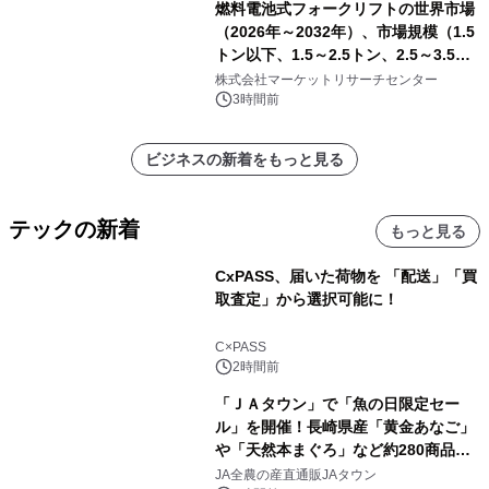
燃料電池式フォークリフトの世界市場
（2026年～2032年）、市場規模（1.5
トン以下、1.5～2.5トン、2.5～3.5ト
ン、3.5～5.0トン、その他）・分析レ
株式会社マーケットリサーチセンター
ポートを発表
3時間前
ビジネスの新着をもっと見る
テックの新着
もっと見る
CxPASS、届いた荷物を 「配送」「買
取査定」から選択可能に！
C×PASS
2時間前
「ＪＡタウン」で「魚の日限定セー
ル」を開催！長崎県産「黄金あなご」
や「天然本まぐろ」など約280商品を
販売！～毎月１０日の定例企画～
JA全農の産直通販JAタウン