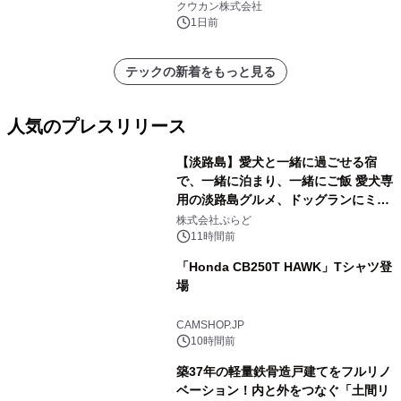
クウカン株式会社
1日前
テックの新着をもっと見る
人気のプレスリリース
【淡路島】愛犬と一緒に過ごせる宿
で、一緒に泊まり、一緒にご飯 愛犬専
用の淡路島グルメ、ドッグランにミニ
1
プール グランピングとトレーラーハウ
株式会社ぷらど
スの2施設で
11時間前
「Honda CB250T HAWK」Tシャツ登
場
2
CAMSHOP.JP
10時間前
築37年の軽量鉄骨造戸建てをフルリノ
ベーション！内と外をつなぐ「土間リ