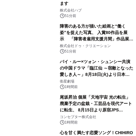
ます
株式会社ハブ
51分前
障害のある方が描いた絵画と“働く
姿”を捉えた写真、 入賞80作品を展
示 「障害者雇用支援月間」作品展示
会を 東京・愛知で開催
株式会社ドゥ・クリエーション
51分前
バイ・ルー×ツォン・シュンシー共演
の中国ドラマ「臨江仙 ～宿敵となった
愛しき人～」8月18日(火)より日本初
放送！YouTubeにて8月11日(火)より
衛星劇場
第1話期間限定公開！CS衛星劇場
1時間前
尾坂昇治 個展「天地宇宙 光の転生」
廃棄予定の盆栽・工芸品を現代アート
に転生、 8月15日より原宿JPS
Galleryにて約30点を展示
コンセプター株式会社
1時間前
心を甘く満たす恋愛ソング！CHIHIRO