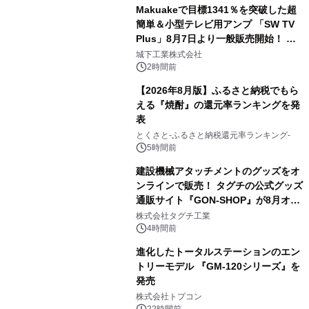
Makuakeで目標1341％を突破した超
簡単＆小型テレビ用アンプ 「SW TV
Plus」8月7日より一般販売開始！ ケ
3
ーブル1本つなぐだけ、テレビの音が
城下工業株式会社
ぐっと豊かに
2時間前
【2026年8月版】ふるさと納税でもら
える『焼酎』の還元率ランキングを発
表
4
とくさと-ふるさと納税還元率ランキング-
5時間前
建設機械アタッチメントのグッズをオ
ンラインで販売！ タグチの公式グッズ
通販サイト『GON-SHOP』が8月オー
5
プン
株式会社タグチ工業
4時間前
進化したトータルステーションのエン
トリーモデル 『GM-120シリーズ』を
発売
6
株式会社トプコン