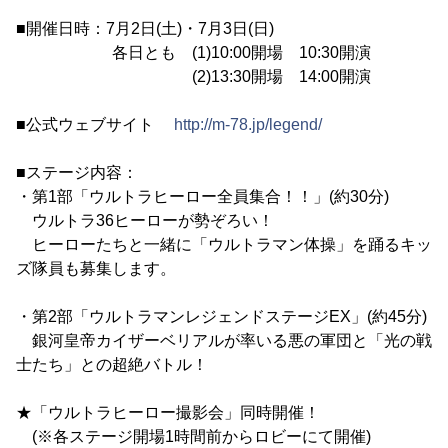
■開催日時：7月2日(土)・7月3日(日)
各日とも (1)10:00開場 10:30開演
(2)13:30開場 14:00開演
■公式ウェブサイト
http://m-78.jp/legend/
■ステージ内容：
・第1部「ウルトラヒーロー全員集合！！」(約30分)
ウルトラ36ヒーローが勢ぞろい！
ヒーローたちと一緒に「ウルトラマン体操」を踊るキッ
ズ隊員も募集します。
・第2部「ウルトラマンレジェンドステージEX」(約45分)
銀河皇帝カイザーベリアルが率いる悪の軍団と「光の戦
士たち」との超絶バトル！
★「ウルトラヒーロー撮影会」同時開催！
(※各ステージ開場1時間前からロビーにて開催)