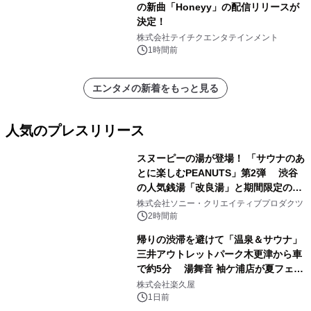
の新曲「Honeyy」の配信リリースが
決定！
株式会社テイチクエンタテインメント
1時間前
エンタメの新着をもっと見る
人気のプレスリリース
スヌーピーの湯が登場！ 「サウナのあ
とに楽しむPEANUTS」第2弾 渋谷
の人気銭湯「改良湯」と期間限定のコ
1
ラボレーション サウナイキタイコラ
株式会社ソニー・クリエイティブプロダクツ
ボグッズも発売決定！
2時間前
帰りの渋滞を避けて「温泉＆サウナ」
三井アウトレットパーク木更津から車
で約5分 湯舞音 袖ケ浦店が夏フェア
2
メニューを提供
株式会社楽久屋
1日前