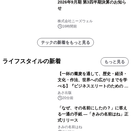
2026年9月期 第3四半期決算のお知ら
せ
株式会社ニーズウェル
16時間前
テックの新着をもっと見る
ライフスタイルの新着
もっと見る
【一杯の蕎麦を通して、歴史・経済・
文化・作法、世界への広がりまでを学
べる】『ビジネスエリートのための 教
養としての蕎麦』2026年8月25日
あさ出版
（火）発売
20分前
「なぜ、その名前にしたの？」に答え
る一通の手紙 ―「きみの名前はね」正
式リリース
きみの名前はね