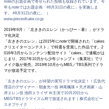
noteのお題企画で寄せられた投稿も収録されています。今
年もnoteではお題企画「#8月31日の夜に」を実施しま
す。 #8月31日の夜に。（
www.pieceofcake.co.jp
2019年9月：「左ききのエレン（かっぴー・著）」がドラ
マ化決定
「左ききのエレン」は2015年にnoteで開催された「cakes
クリエイターコンテスト」で特選を受賞した作品です。2
016年3月からコンテンツ配信サイト「cakes」で連載がは
じまり、2017年10月から少年ジャンプ＋（集英社）でリ
メイク版が発売。2019年10月からMBS／TBS系列でドラ
マが放送予定です。
「左ききのエレン」が待望の実写ドラマ化決定！！広告代
理店のデザイナー・朝倉光一役 神尾楓珠 × 天才画家・山
岸エレン役 池田エライザ Ｗ主演で10月20日から
MBS/TBSドラマイズム枠で放送されます｜株式会社ピー
スオブケイク