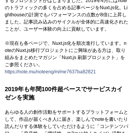
するプロジェクトがはじまりました。2019年4月にはnote
のトラフィックの多くを占める記事ページをNuxt.js化。Li
ghthouseの計測でもパフォーマンスの点数が8倍に上昇し
ました。記事読み込みのサイクルが全体的に高速化された
ことが、ユーザー体験の向上に貢献しています。
※現在も各ページで、Nuxt.js化を順次進行しています。n
oteのNuxt.js移行プロジェクトにご興味がある方は、取り
組みをまとめたマガジン「Nuxt.js 刷新プロジェクト」を
ご参照ください。
https://note.mu/noteeng/m/me7637ba82821
2019年も年間100件超ペースでサービスカイ
ゼンを実施
あらゆる人の創作活動をサポートするプラットフォームと
して、作品が届くべき人に届き、楽しんでnoteを書いたり
読んだりする体験をしていただけるように「コンテンツパ