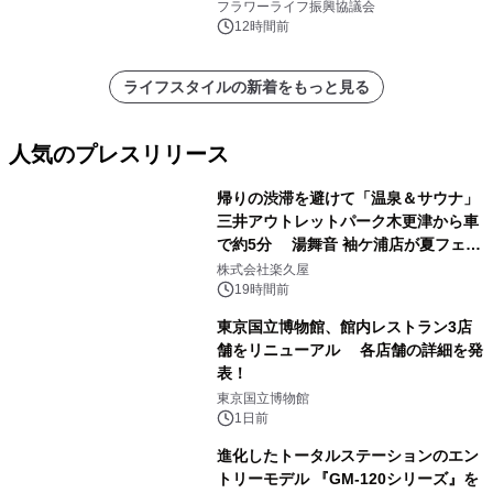
フラワーライフ振興協議会
12時間前
ライフスタイルの新着をもっと見る
人気のプレスリリース
帰りの渋滞を避けて「温泉＆サウナ」
三井アウトレットパーク木更津から車
で約5分 湯舞音 袖ケ浦店が夏フェア
1
メニューを提供
株式会社楽久屋
19時間前
東京国立博物館、館内レストラン3店
舗をリニューアル 各店舗の詳細を発
表！
2
東京国立博物館
1日前
進化したトータルステーションのエン
トリーモデル 『GM-120シリーズ』を