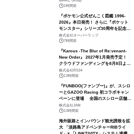
IMARC Group
1時間前
『ポケモン公式ぜんこく図鑑 1996-
2026』本日発売！ さらに『ポケット
モンスター』シリーズ30周年を記念し
た画集『ポケットモンスター ビジュア
株式会社オーバーラップ
ルアートブック』の発売決定！ 2026
7時間前
年12月18日（金）、3冊同時発売！
『Karous -The Blur of Re:venant-
New Order』 2027年1月発売予定！
クラウドファンディングを8月8日より
開始
株式会社RS34
13時間前
『FUNBOO(ファンブー)』が、スシロ
ーとGAZOO Racing 初コラボキャン
ペーンに登場 全国のスシロー店舗で
GR 4車種の FUNBOO(ミニカー)付き
株式会社JAM
メニューが展開されます
13時間前
海外販路とインバウンド観光誘致を拡
大 「淡路島アドベンチャーRIBライ
ド」× 「LINKTIVITY」システム連携を