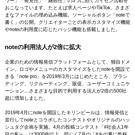
ワー」「発見性」「継続性」の3つに効くカイゼン活動を
おこなっています。たとえば求人ページやTikTok、さまざ
まなファイルの埋め込み機能。ソーシャルボタン「noteで
書く」の公開。クリエイターごとの表示カスタマイズ機能
やnoteの利用度に応じたバッジ機能も搭載しました。
noteの利用法人が2倍に拡大
企業のための情報発信プラットフォームとして、独自ドメ
イン、ロゴやメニューのカスタマイズをしたnoteを開設で
きる「note pro」を2019年3月にはじめたところ、ブラン
ディング、リクルーティング、販促、ユーザーコミュニケ
ーション…さまざまな目的で利用する法人が2倍の500社
超に増加しました。
2019年4月にnoteを開設したキリンビールは、情報発信と
並行してnoteとコラボしたコンテストやオリジナルのハッ
シュタグ企画を実施。4月の投稿コンテスト「#社会人1年
目の私へ」は3000件以上、同じく7月の「#あの夏に乾杯