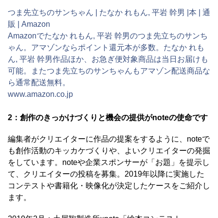
つま先立ちのサンちゃん | たなか れもん, 平岩 幹男 |本 | 通
販 | Amazon
Amazonでたなか れもん, 平岩 幹男のつま先立ちのサンち
ゃん。アマゾンならポイント還元本が多数。たなか れも
ん, 平岩 幹男作品ほか、お急ぎ便対象商品は当日お届けも
可能。またつま先立ちのサンちゃんもアマゾン配送商品な
ら通常配送無料。
www.amazon.co.jp
2：創作のきっかけづくりと機会の提供がnoteの使命です
編集者がクリエイターに作品の提案をするように、noteで
も創作活動のキッカケづくりや、よいクリエイターの発掘
をしています。noteや企業スポンサーが「お題」を提示し
て、クリエイターの投稿を募集。2019年以降に実施した
コンテストや書籍化・映像化が決定したケースをご紹介し
ます。