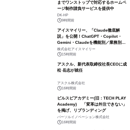
までワンストップで対応するホームペ
ージ制作請負サービスを提供中
DK-HP
9時間前
アイスマイリー、「Claude徹底解
説」を公開！ChatGPT・Copilot・
Gemini・Claudeを機能別／業務別に
比較―自社に合う生成AIの選び方がわ
株式会社アイスマイリー
かる実践ガイド
15時間前
アスクル、新代表取締役社長CEOに成
松 岳志が就任
アスクル株式会社
16時間前
ビルスピアカデミー(旧：TECH PLAY
Academy) 「変革は外注できない」
を掲げ、リブランディング
パーソルイノベーション株式会社
16時間前