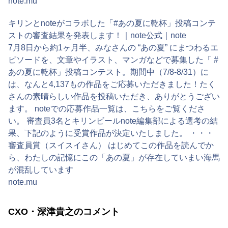
note.mu
キリンとnoteがコラボした「#あの夏に乾杯」投稿コンテ
ストの審査結果を発表します！｜note公式｜note
7月8日から約1ヶ月半、みなさんの “あの夏” にまつわるエ
ピソードを、文章やイラスト、マンガなどで募集した「 #
あの夏に乾杯」投稿コンテスト。期間中（7/8-8/31）に
は、なんと4,137もの作品をご応募いただきました！たく
さんの素晴らしい作品を投稿いただき、ありがとうござい
ます。 noteでの応募作品一覧は、こちらをご覧くださ
い。 審査員3名とキリンビールnote編集部による選考の結
果、下記のように受賞作品が決定いたしました。 ・・・
審査員賞（スイスイさん） はじめてこの作品を読んでか
ら、わたしの記憶にこの「あの夏」が存在していまい海馬
が混乱しています
note.mu
CXO・深津貴之のコメント