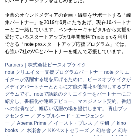
のパートナーシップをはじめました。
企業のオウンドメディアの企画・編集をサポートする「編
集パートナー」を2019年6月にたちあげ、現在16パートナ
ーとご一緒しています。ベンチャーキャピタルから支援を
受けているスタートアップが1年間無料でnote proを利用
できる「note proスタートアップ応援プログラム」では、
心強い7社のVCとパートナーを組んで応援しています。
Partners｜株式会社ピースオブケイク
note クリエイター支援プログラムパートナー note クリエ
イターが活躍する場を広げるために、ピースオブケイクが
メディアパートナーとともに才能の開花を後押しするプロ
グラムです。noteで話題のクリエイターをパートナーにご
紹介し、書籍化や連載デビュー、マネジメント契約、番組
への出演など、幅広い活躍の場を提供します。 青山ブッ
クセンター ／ アップルシード・エージェンシ
ー ／ Abema Prime ／ イースト・プレス ／ 学研 ／ kino
books ／ 木楽舎 ／ KKベストセラーズ ／ 幻冬舎 ／ 幻冬