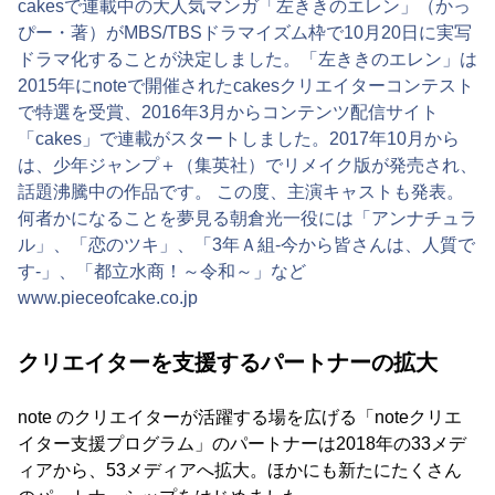
cakesで連載中の大人気マンガ「左ききのエレン」（かっ
ぴー・著）がMBS/TBSドラマイズム枠で10月20日に実写
ドラマ化することが決定しました。「左ききのエレン」は
2015年にnoteで開催されたcakesクリエイターコンテスト
で特選を受賞、2016年3月からコンテンツ配信サイト
「cakes」で連載がスタートしました。2017年10月から
は、少年ジャンプ＋（集英社）でリメイク版が発売され、
話題沸騰中の作品です。 この度、主演キャストも発表。
何者かになることを夢見る朝倉光一役には「アンナチュラ
ル」、「恋のツキ」、「3年Ａ組-今から皆さんは、人質で
す-」、「都立水商！～令和～」など
www.pieceofcake.co.jp
クリエイターを支援するパートナーの拡大
note のクリエイターが活躍する場を広げる「noteクリエ
イター支援プログラム」のパートナーは2018年の33メデ
ィアから、53メディアへ拡大。ほかにも新たにたくさん