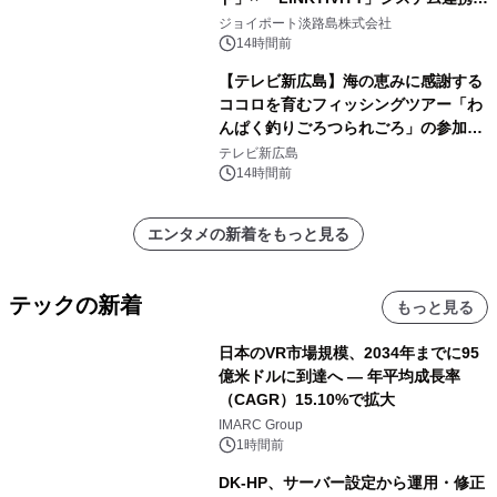
開始！
ジョイポート淡路島株式会社
14時間前
【テレビ新広島】海の恵みに感謝する
ココロを育むフィッシングツアー「わ
んぱく釣りごろつられごろ」の参加小
学生を募集
テレビ新広島
14時間前
エンタメの新着をもっと見る
テックの新着
もっと見る
日本のVR市場規模、2034年までに95
億米ドルに到達へ ― 年平均成長率
（CAGR）15.10%で拡大
IMARC Group
1時間前
DK-HP、サーバー設定から運用・修正