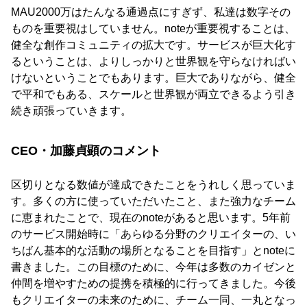
MAU2000万はたんなる通過点にすぎず、私達は数字その
ものを重要視はしていません。noteが重要視することは、
健全な創作コミュニティの拡大です。サービスが巨大化す
るということは、よりしっかりと世界観を守らなければい
けないということでもあります。巨大でありながら、健全
で平和でもある、スケールと世界観が両立できるよう引き
続き頑張っていきます。
CEO・加藤貞顕のコメント
区切りとなる数値が達成できたことをうれしく思っていま
す。多くの方に使っていただいたこと、また強力なチーム
に恵まれたことで、現在のnoteがあると思います。5年前
のサービス開始時に「あらゆる分野のクリエイターの、い
ちばん基本的な活動の場所となることを目指す」とnoteに
書きました。この目標のために、今年は多数のカイゼンと
仲間を増やすための提携を積極的に行ってきました。今後
もクリエイターの未来のために、チーム一同、一丸となっ