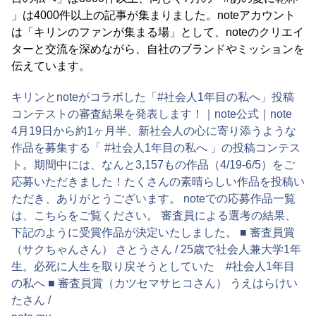
」は4000件以上の記事が集まりました。noteアカウント
は「キリンのファンが集まる場」として、noteのクリエイ
ターと交流を深めながら、自社のブランドやミッションを
伝えています。
キリンとnoteがコラボした「#社会人1年目の私へ」投稿
コンテストの審査結果を発表します！｜note公式｜note
4月19日から約1ヶ月半、新社会人の心に寄り添うような
作品を募集する「 #社会人1年目の私へ 」の投稿コンテス
ト。期間中には、なんと3,157もの作品（4/19-6/5）をご
応募いただきました！たくさんの素晴らしい作品を投稿い
ただき、ありがとうございます。 noteでの応募作品一覧
は、こちらをご覧ください。 審査員による選考の結果、
下記のように受賞作品が決定いたしました。 ■ 審査員賞
（サクちゃんさん） さとうさん / 25歳で社会人兼大学1年
生。必死に人生を取り戻そうとしていた #社会人1年目
の私へ ■ 審査員賞（カツセマサヒコさん） うえはらけい
たさん /