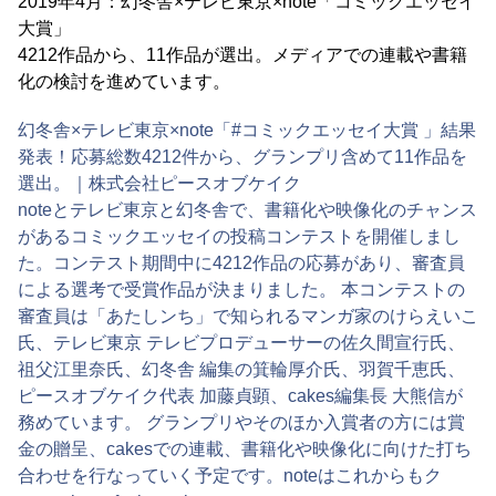
2019年4月：幻冬舎×テレビ東京×note「コミックエッセイ
大賞」
4212作品から、11作品が選出。メディアでの連載や書籍
化の検討を進めています。
幻冬舎×テレビ東京×note「#コミックエッセイ大賞 」結果
発表！応募総数4212件から、グランプリ含めて11作品を
選出。｜株式会社ピースオブケイク
noteとテレビ東京と幻冬舎で、書籍化や映像化のチャンス
があるコミックエッセイの投稿コンテストを開催しまし
た。コンテスト期間中に4212作品の応募があり、審査員
による選考で受賞作品が決まりました。 本コンテストの
審査員は「あたしンち」で知られるマンガ家のけらえいこ
氏、テレビ東京 テレビプロデューサーの佐久間宣行氏、
祖父江里奈氏、幻冬舎 編集の箕輪厚介氏、羽賀千恵氏、
ピースオブケイク代表 加藤貞顕、cakes編集長 大熊信が
務めています。 グランプリやそのほか入賞者の方には賞
金の贈呈、cakesでの連載、書籍化や映像化に向けた打ち
合わせを行なっていく予定です。noteはこれからもク