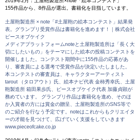
2019年2月：土屋鞄製造所×note「絵本コンテスト」
155作品から、8作品が選出。書籍化を目指しています。
土屋鞄製造所 × note「#土屋鞄の絵本コンテスト」結果発
表。グランプリ受賞作品は書籍化を進めます！｜株式会社
ピースオブケイク
メディアプラットフォームnoteと土屋鞄製造所は「長く大
切にしたいもの」をテーマにした絵本の投稿コンテストを
開催しました。コンテスト期間中に155作品の応募があ
り、審査員による選考で受賞作品が決定いたしました。
本コンテストの審査員は、キャラクターアーティスト
tarout （タロアウト）氏、絵本ナビ代表 金柿秀幸氏、土屋
鞄製造所 箱田果歩氏、ピースオブケイク代表 加藤貞顕が
務めています。 グランプリ作品は書籍化を進め、そのほ
か入賞者の方には賞金の贈呈、土屋鞄製造所のSNS等で
のご紹介を行なう予定です。noteはこれからもクリエイタ
ーの才能を見つけて、広げていく支援をしていきます
www.pieceofcake.co.jp