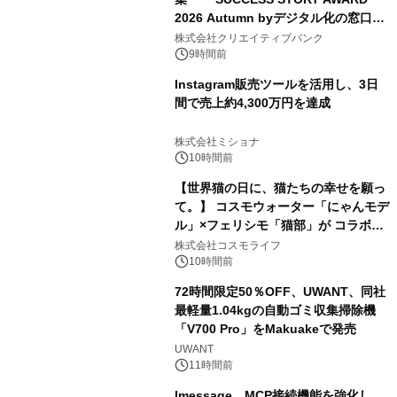
2026 Autumn byデジタル化の窓口」
開催
株式会社クリエイティブバンク
9時間前
Instagram販売ツールを活用し、3日
間で売上約4,300万円を達成
株式会社ミショナ
10時間前
【世界猫の日に、猫たちの幸せを願っ
て。】 コスモウォーター「にゃんモデ
ル」×フェリシモ「猫部」が コラボキ
ャンペーンを実施
株式会社コスモライフ
10時間前
72時間限定50％OFF、UWANT、同社
最軽量1.04kgの自動ゴミ収集掃除機
「V700 Pro」をMakuakeで発売
UWANT
11時間前
lmessage、MCP接続機能を強化し、