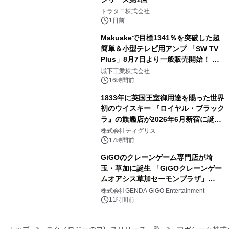
3
トラタニ株式会社
1日前
Makuakeで目標1341％を突破した超
簡単＆小型テレビ用アンプ 「SW TV
Plus」8月7日より一般販売開始！ ケ
4
ーブル1本つなぐだけ、テレビの音が
城下工業株式会社
ぐっと豊かに
16時間前
1833年に英国王室御用達を賜った世界
初のウイスキー 『ロイヤル・ブラック
ラ』の旗艦店が2026年6月新宿に誕
5
生 バカルディ ジャパンと連携した
株式会社ティグリス
没入型バー「BAR Arca」
17時間前
GiGOのクレーンゲーム専門店が埼
玉・草加に誕生 「GiGOクレーンゲー
ムオアシス草加セーモンプラザ」
6
2026年8月7日(金)10時グランドオープ
株式会社GENDA GiGO Entertainment
ン
11時間前