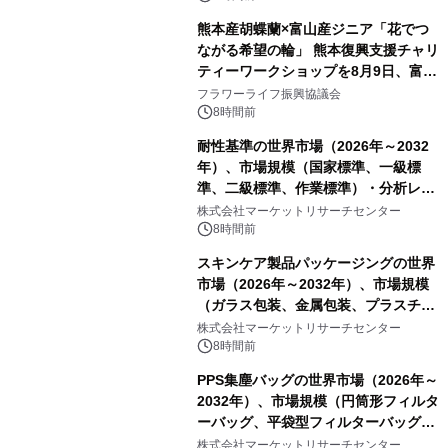
熊本産胡蝶蘭×富山産ジニア「花でつ
ながる希望の輪」 熊本復興支援チャリ
ティーワークショップを8月9日、富
山・射水で開催
フラワーライフ振興協議会
8時間前
耐性基準の世界市場（2026年～2032
年）、市場規模（国家標準、一級標
準、二級標準、作業標準）・分析レポ
ートを発表
株式会社マーケットリサーチセンター
8時間前
スキンケア製品パッケージングの世界
市場（2026年～2032年）、市場規模
（ガラス包装、金属包装、プラスチッ
ク包装、その他）・分析レポートを発
株式会社マーケットリサーチセンター
表
8時間前
PPS集塵バッグの世界市場（2026年～
2032年）、市場規模（円筒形フィルタ
ーバッグ、平袋型フィルターバッグ、
プリーツフィルターバッグ、その
株式会社マーケットリサーチセンター