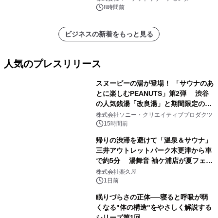
他）・分析レポートを発表
8時間前
ビジネスの新着をもっと見る
人気のプレスリリース
スヌーピーの湯が登場！ 「サウナのあ
とに楽しむPEANUTS」第2弾 渋谷
の人気銭湯「改良湯」と期間限定のコ
1
ラボレーション サウナイキタイコラ
株式会社ソニー・クリエイティブプロダクツ
ボグッズも発売決定！
15時間前
帰りの渋滞を避けて「温泉＆サウナ」
三井アウトレットパーク木更津から車
で約5分 湯舞音 袖ケ浦店が夏フェア
2
メニューを提供
株式会社楽久屋
1日前
眠りづらさの正体──寝ると呼吸が弱
くなる"体の構造"をやさしく解説する
シリーズ第1回