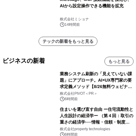
AIから設定操作できる機能を拡充
株式会社ミショナ
14時間前
テックの新着をもっと見る
ビジネスの新着
もっと見る
業務システム刷新の「見えていない課
題」にアプローチ。AI×UX専門家の要
求定義メソッド【8/26無料ウェビナ
ー】株式会社PIVOT
株式会社PIVOT＜PR＞
6時間前
住まいを選び直す自由 ー住宅流動性と
人生設計の経済学ー （第４回：取引の
重さの経済学──情報・信頼・制度を
PropTechはどう組み替えるか）｜
株式会社property technologies
PropTech-Lab
6時間前