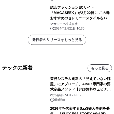
総合ファッションECサイト
「MAGASEEK」が2月22日に この春
おすすめのセレモニースタイルをTig
LIVEにてご紹介！ ～普段使いにも着
マガシーク株式会社
回しできる、セレモニーコーデ～
2024年2月21日 10:30
発行者のリリースをもっと見る
テックの新着
もっと見る
業務システム刷新の「見えていない課
題」にアプローチ。AI×UX専門家の要
求定義メソッド【8/26無料ウェビナ
ー】株式会社PIVOT
株式会社PIVOT＜PR＞
6時間前
2026年を代表するSaaS導入事例を募
集 「SUCCESS STORY AWARD