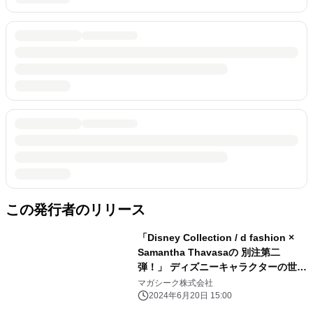
この発行者のリリース
「Disney Collection / d fashion ×
Samantha Thavasaの 別注第二
弾！」 ディズニーキャラクターの世界
観がたっぷり詰まった コレクションア
マガシーク株式会社
イテムをd fashionにて公開
2024年6月20日 15:00