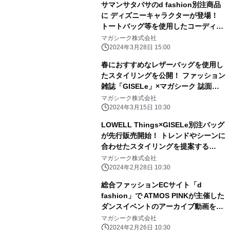
サマンサタバサのd fashion別注商品
に ディズニーキャラクターが登場！
トートバッグ等を使用したコーディネ
ートをd fashionにて公開
マガシーク株式会社
2024年3月28日 15:00
春におすすめなレザーバッグを使用し
たスタイリングを公開！ ファッション
雑誌「GISELe」×マガシーク 誌面連
動企画
マガシーク株式会社
2024年3月15日 10:30
LOWELL Things×GISELe別注バッグ
が先行販売開始！ トレンドやシーンに
合わせたスタイリングを提案する
「GISELe」とマガシークの誌面連動
マガシーク株式会社
企画を2月28日公開
2024年2月28日 10:30
総合ファッションECサイト「d
fashion」で ATMOS PINKが主催した
ダンスイベントのアーカイブ動画を公
開
マガシーク株式会社
2024年2月26日 10:30