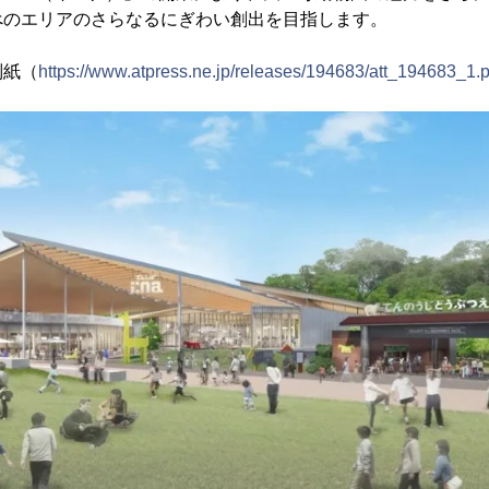
べのエリアのさらなるにぎわい創出を目指します。
別紙（
https://www.atpress.ne.jp/releases/194683/att_194683_1.p