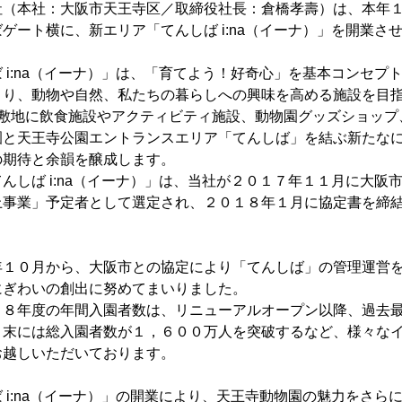
（本社：大阪市天王寺区／取締役社長：倉橋孝壽）は、本年１
ゲート横に、新エリア「てんしば i:na（イーナ）」を開業さ
i:na（イーナ）」は、「育てよう！好奇心」を基本コンセプ
より、動物や自然、私たちの暮らしへの興味を高める施設を目
敷地に飲食施設やアクティビティ施設、動物園グッズショップ
園と天王寺公園エントランスエリア「てんしば」を結ぶ新たな
の期待と余韻を醸成します。
しば i:na（イーナ）」は、当社が２０１７年１１月に大阪
上事業」予定者として選定され、２０１８年１月に協定書を締
１０月から、大阪市との協定により「てんしば」の管理運営を
にぎわいの創出に努めてまいりました。
８年度の年間入園者数は、リニューアルオープン以降、過去最
月末には総入園者数が１，６００万人を突破するなど、様々な
お越しいただいております。
i:na（イーナ）」の開業により、天王寺動物園の魅力をさら