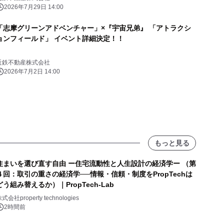
2026年7月29日 14:00
「志摩グリーンアドベンチャー」×『宇宙兄弟』 「アトラクシ
ョンフィールド」 イベント詳細決定！！
近鉄不動産株式会社
2026年7月2日 14:00
もっと見る
住まいを選び直す自由 ー住宅流動性と人生設計の経済学ー （第
４回：取引の重さの経済学──情報・信頼・制度をPropTechは
どう組み替えるか）｜PropTech-Lab
式会社property technologies
2時間前