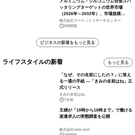
アルミニウム・ジルコニウム合金スパ
ッタリングターゲットの世界市場
（2026年～2032年）、市場規模
（0.995、0.999、その他）・分析レポ
株式会社マーケットリサーチセンター
ートを発表
5時間前
ビジネスの新着をもっと見る
ライフスタイルの新着
もっと見る
「なぜ、その名前にしたの？」に答え
る一通の手紙 ―「きみの名前はね」正
式リリース
きみの名前はね
7分前
主婦が「10時から16時まで」で働ける
派遣求人の実態調査を公開
株式会社cielo azul