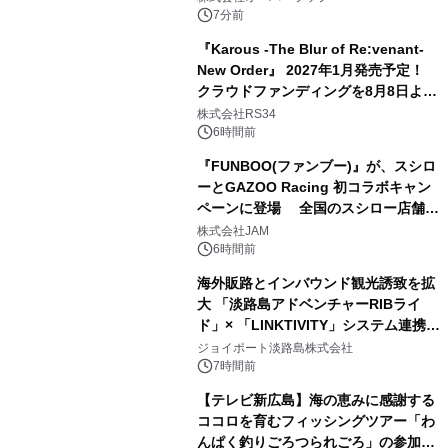
ルアートブック』の発売決定！ 2026
7分前
年12月18日（金）、3冊同時発売！
『Karous -The Blur of Re:venant-
New Order』 2027年1月発売予定！
クラウドファンディングを8月8日より
開始
株式会社RS34
6時間前
『FUNBOO(ファンブー)』が、スシロ
ーとGAZOO Racing 初コラボキャン
ペーンに登場 全国のスシロー店舗で
GR 4車種の FUNBOO(ミニカー)付き
株式会社JAM
メニューが展開されます
6時間前
海外販路とインバウンド観光誘致を拡
大 「淡路島アドベンチャーRIBライ
ド」× 「LINKTIVITY」システム連携を
開始！
ジョイポート淡路島株式会社
7時間前
【テレビ新広島】海の恵みに感謝する
ココロを育むフィッシングツアー「わ
んぱく釣りごろつられごろ」の参加小