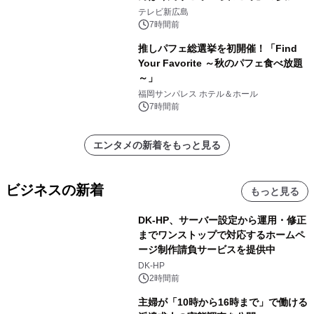
学生を募集
テレビ新広島
7時間前
推しパフェ総選挙を初開催！「Find
Your Favorite ～秋のパフェ食べ放題
～」
福岡サンパレス ホテル＆ホール
7時間前
エンタメの新着をもっと見る
ビジネスの新着
もっと見る
DK-HP、サーバー設定から運用・修正
までワンストップで対応するホームペ
ージ制作請負サービスを提供中
DK-HP
2時間前
主婦が「10時から16時まで」で働ける