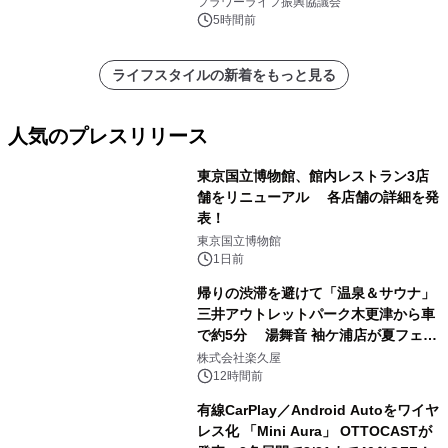
フラワーライフ振興協議会
5時間前
ライフスタイルの新着をもっと見る
人気のプレスリリース
東京国立博物館、館内レストラン3店
舗をリニューアル 各店舗の詳細を発
表！
1
東京国立博物館
1日前
帰りの渋滞を避けて「温泉＆サウナ」
三井アウトレットパーク木更津から車
で約5分 湯舞音 袖ケ浦店が夏フェア
2
メニューを提供
株式会社楽久屋
12時間前
有線CarPlay／Android Autoをワイヤ
レス化 「Mini Aura」 OTTOCASTが