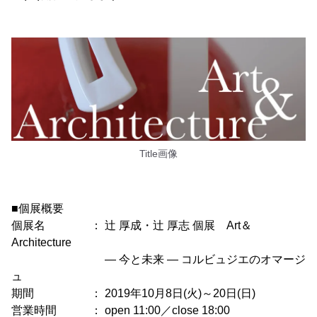
Title画像
■個展概要
個展名 ： 辻 厚成・辻 厚志 個展 Art＆
Architecture
― 今と未来 ― コルビュジエのオマージ
ュ
期間 ： 2019年10月8日(火)～20日(日)
営業時間 ： open 11:00／close 18:00