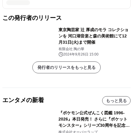
この発行者のリリース
東京陶芸家 辻 厚成のモラ コレクショ
ンを 河口湖音楽と森の美術館にて12
月31日(火)まで開催
有限会社 陶の華
2024年9月26日 15:00
発行者のリリースをもっと見る
エンタメの新着
もっと見る
『ポケモン公式ぜんこく図鑑 1996-
2026』本日発売！ さらに『ポケット
モンスター』シリーズ30周年を記念し
た画集『ポケットモンスター ビジュア
株式会社オーバーラップ