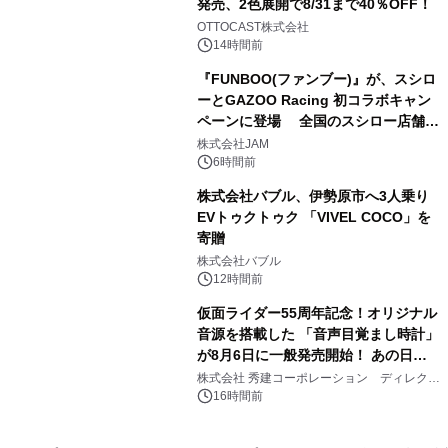
発売、2色展開で8/31まで40％OFF！
3
OTTOCAST株式会社
14時間前
『FUNBOO(ファンブー)』が、スシロ
ーとGAZOO Racing 初コラボキャン
ペーンに登場 全国のスシロー店舗で
4
GR 4車種の FUNBOO(ミニカー)付き
株式会社JAM
メニューが展開されます
6時間前
株式会社バブル、伊勢原市へ3人乗り
EVトゥクトゥク 「VIVEL COCO」を
寄贈
5
株式会社バブル
12時間前
仮面ライダー55周年記念！オリジナル
音源を搭載した 「音声目覚まし時計」
が8月6日に一般発売開始！ あの日の
6
大興奮が今甦る
株式会社 秀建コーポレーション ディレクト
アートギャラリー
16時間前