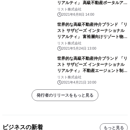
リアルティ」 高級不動産ポータルアプ
リを開発、6/8から提供開始
リスト株式会社
2021年6月8日 14:00
世界的な高級不動産仲介ブランド 「リ
スト サザビーズ インターナショナル
リアルティ」 富裕層向けリゾート物件
への問い合わせが増加 別荘需要の高ま
リスト株式会社
り続き全体の半数近くまでに
2021年5月24日 13:00
世界的な高級不動産仲介ブランド 「リ
スト サザビーズ インターナショナル
リアルティ」 不動産エージェント制度
を新たに開始
リスト株式会社
2021年4月21日 10:00
発行者のリリースをもっと見る
ビジネスの新着
もっと見る