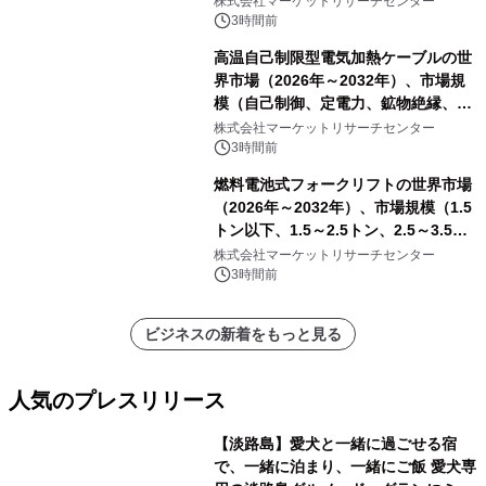
株式会社マーケットリサーチセンター
3時間前
高温自己制限型電気加熱ケーブルの世
界市場（2026年～2032年）、市場規
模（自己制御、定電力、鉱物絶縁、表
皮効果）・分析レポートを発表
株式会社マーケットリサーチセンター
3時間前
燃料電池式フォークリフトの世界市場
（2026年～2032年）、市場規模（1.5
トン以下、1.5～2.5トン、2.5～3.5ト
ン、3.5～5.0トン、その他）・分析レ
株式会社マーケットリサーチセンター
ポートを発表
3時間前
ビジネスの新着をもっと見る
人気のプレスリリース
【淡路島】愛犬と一緒に過ごせる宿
で、一緒に泊まり、一緒にご飯 愛犬専