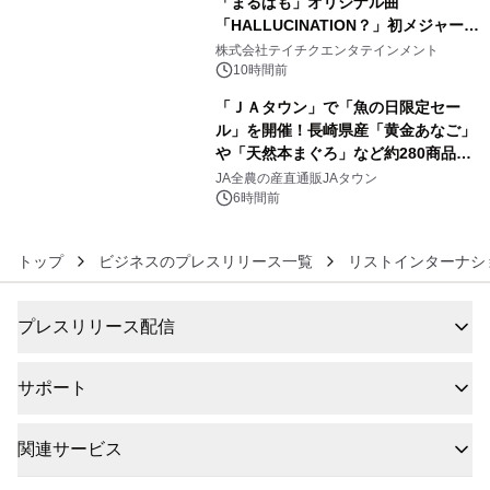
「まるぱも」オリジナル曲
「HALLUCINATION？」初メジャー配
5
信リリース決定！
株式会社テイチクエンタテインメント
10時間前
「ＪＡタウン」で「魚の日限定セー
ル」を開催！長崎県産「黄金あなご」
や「天然本まぐろ」など約280商品を
6
販売！～毎月１０日の定例企画～
JA全農の産直通販JAタウン
6時間前
トップ
ビジネスのプレスリリース一覧
リストインターナシ
プレスリリース配信
サポート
関連サービス