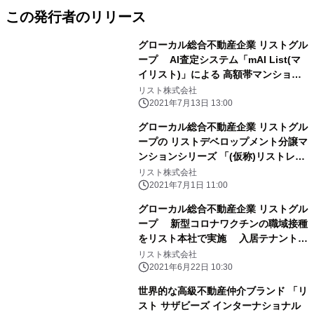
この発行者のリリース
グローカル総合不動産企業 リストグル
ープ AI査定システム「mAI List(マ
イリスト)」による 高額帯マンション
査定額騰落率ランキング
リスト株式会社
2021年7月13日 13:00
グローカル総合不動産企業 リストグル
ープの リストデベロップメント分譲マ
ンションシリーズ 「(仮称)リストレジ
デンス湘南辻堂」着工
リスト株式会社
2021年7月1日 11:00
グローカル総合不動産企業 リストグル
ープ 新型コロナワクチンの職域接種
をリスト本社で実施 入居テナント企
業や取引先企業にも対象を拡大
リスト株式会社
2021年6月22日 10:30
世界的な高級不動産仲介ブランド 「リ
スト サザビーズ インターナショナル