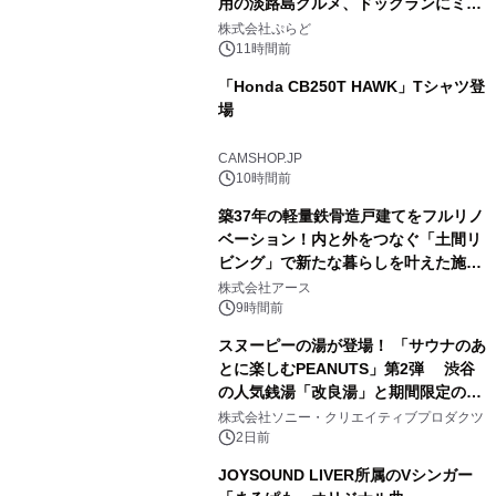
用の淡路島グルメ、ドッグランにミニ
1
プール グランピングとトレーラーハウ
株式会社ぷらど
スの2施設で
11時間前
「Honda CB250T HAWK」Tシャツ登
場
2
CAMSHOP.JP
10時間前
築37年の軽量鉄骨造戸建てをフルリノ
ベーション！内と外をつなぐ「土間リ
ビング」で新たな暮らしを叶えた施工
3
事例を株式会社アースが公開
株式会社アース
9時間前
スヌーピーの湯が登場！ 「サウナのあ
とに楽しむPEANUTS」第2弾 渋谷
の人気銭湯「改良湯」と期間限定のコ
4
ラボレーション サウナイキタイコラ
株式会社ソニー・クリエイティブプロダクツ
ボグッズも発売決定！
2日前
JOYSOUND LIVER所属のVシンガー