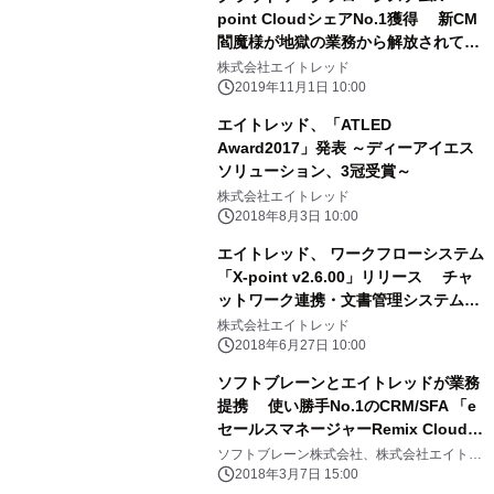
point CloudシェアNo.1獲得 新CM
閻魔様が地獄の業務から解放されて超
ご機嫌！
株式会社エイトレッド
2019年11月1日 10:00
エイトレッド、「ATLED
Award2017」発表 ～ディーアイエス
ソリューション、3冠受賞～
株式会社エイトレッド
2018年8月3日 10:00
エイトレッド、 ワークフローシステム
「X-point v2.6.00」リリース チャ
ットワーク連携・文書管理システム連
携強化
株式会社エイトレッド
2018年6月27日 10:00
ソフトブレーンとエイトレッドが業務
提携 使い勝手No.1のCRM/SFA 「e
セールスマネージャーRemix Cloud」
の ワークフロー機能強化の開発基盤に
ソフトブレーン株式会社、株式会社エイトレ
ッド
「ATLED Work Platform」を採用
2018年3月7日 15:00