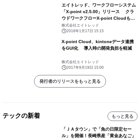
エイトレッド、ワークフローシステム
「X-point v2.5.00」リリース クラ
ウドワークフローX-point Cloudも同
時バージョンアップ ～運用管理者向け
株式会社エイトレッド
機能改善～
2018年1月17日 15:15
X-point Cloud、kintoneデータ連携
をGUI化 導入時の開発負担を軽減
株式会社エイトレッド
2017年9月19日 15:00
発行者のリリースをもっと見る
テックの新着
もっと見る
「ＪＡタウン」で「魚の日限定セー
ル」を開催！長崎県産「黄金あなご」