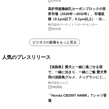
18分前
高炉用超微細孔カーボンブロックの世
界市場（2026年～2032年）、市場規
模（0.1μm以下、0.1μm以上）・分析
レポートを発表
株式会社マーケットリサーチセンター
48分前
ビジネスの新着をもっと見る
人気のプレスリリース
【淡路島】愛犬と一緒に過ごせる宿
で、一緒に泊まり、一緒にご飯 愛犬専
用の淡路島グルメ、ドッグランにミニ
1
プール グランピングとトレーラーハウ
株式会社ぷらど
スの2施設で
5時間前
「Honda CB250T HAWK」Tシャツ登
場
2