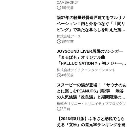
CAMSHOP.JP
4時間前
築37年の軽量鉄骨造戸建てをフルリノ
ベーション！内と外をつなぐ「土間リ
ビング」で新たな暮らしを叶えた施工
3
事例を株式会社アースが公開
株式会社アース
3時間前
JOYSOUND LIVER所属のVシンガー
「まるぱも」オリジナル曲
「HALLUCINATION？」初メジャー配
4
信リリース決定！
株式会社テイチクエンタテインメント
4時間前
スヌーピーの湯が登場！ 「サウナのあ
とに楽しむPEANUTS」第2弾 渋谷
の人気銭湯「改良湯」と期間限定のコ
5
ラボレーション サウナイキタイコラ
株式会社ソニー・クリエイティブプロダクツ
ボグッズも発売決定！
2日前
【2026年8月版】ふるさと納税でもら
える『玄米』の還元率ランキングを発