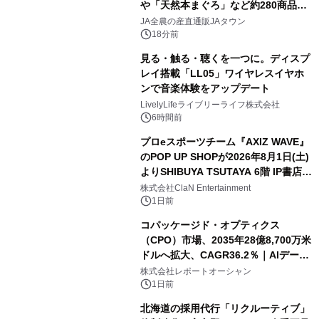
や「天然本まぐろ」など約280商品を
販売！～毎月１０日の定例企画～
JA全農の産直通販JAタウン
18分前
見る・触る・聴くを一つに。ディスプ
レイ搭載「LL05」ワイヤレスイヤホ
ンで音楽体験をアップデート
LivelyLifeライブリーライフ株式会社
6時間前
プロeスポーツチーム『AXIZ WAVE』
のPOP UP SHOPが2026年8月1日(土)
よりSHIBUYA TSUTAYA 6階 IP書店で
開催決定！！
株式会社ClaN Entertainment
1日前
コパッケージド・オプティクス
（CPO）市場、2035年28億8,700万米
ドルへ拡大、CAGR36.2％｜AIデータ
センター・高速光通信需要が成長を加
株式会社レポートオーシャン
速
1日前
北海道の採用代行「リクルーティブ」