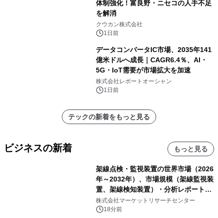
体制強化！富良野・ニセコの人手不足
を解消
クウカン株式会社
1日前
データコンバータIC市場、2035年141
億米ドルへ成長｜CAGR6.4％、AI・
5G・IoT需要が市場拡大を加速
株式会社レポートオーシャン
1日前
テックの新着をもっと見る
ビジネスの新着
もっと見る
架線点検・監視装置の世界市場（2026
年～2032年）、市場規模（架線監視装
置、架線検知装置）・分析レポートを
発表
株式会社マーケットリサーチセンター
18分前