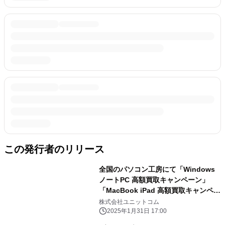
この発行者のリリース
全国のパソコン工房にて「Windows
ノートPC 高額買取キャンペーン」
「MacBook iPad 高額買取キャンペー
ン」を 2月1日から2月28日まで期間限
株式会社ユニットコム
定で同時開催！ 対象商品の買取が最終
2025年1月31日 17:00
査定額から最大5,000円増額！ 「中古