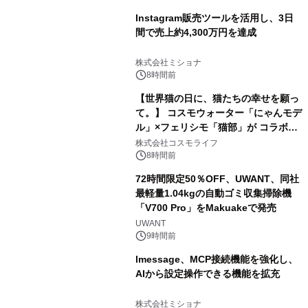
Instagram販売ツールを活用し、3日
間で売上約4,300万円を達成
株式会社ミショナ
8時間前
【世界猫の日に、猫たちの幸せを願っ
て。】 コスモウォーター「にゃんモデ
ル」×フェリシモ「猫部」が コラボキ
ャンペーンを実施
株式会社コスモライフ
8時間前
72時間限定50％OFF、UWANT、同社
最軽量1.04kgの自動ゴミ収集掃除機
「V700 Pro」をMakuakeで発売
UWANT
9時間前
lmessage、MCP接続機能を強化し、
AIから設定操作できる機能を拡充
株式会社ミショナ