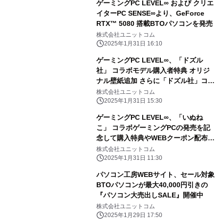
ゲーミングPC LEVEL∞ および クリエ
の日」開催日なら更に10％増額！
イターPC SENSE∞より、GeForce
RTX™ 5080 搭載BTOパソコンを発売
株式会社ユニットコム
2025年1月31日 16:10
ゲーミングPC LEVEL∞、「ドズル
社」 コラボモデル購入者特典 オリジ
ナル壁紙追加 さらに「ドズル社」コラ
ボPC購入時に使える 5,000円OFF
株式会社ユニットコム
WEBクーポン配布
2025年1月31日 15:30
ゲーミングPC LEVEL∞、「いぬね
こ」 コラボゲーミングPCの発売を記
念して購入特典やWEBクーポン配布
さらに、サイン入りコラボPCが当たる
株式会社ユニットコム
キャンペーン実施
2025年1月31日 11:30
パソコン工房WEBサイト、セール対象
BTOパソコンが最大40,000円引きの
『パソコン大売出しSALE』開催中
株式会社ユニットコム
2025年1月29日 17:50