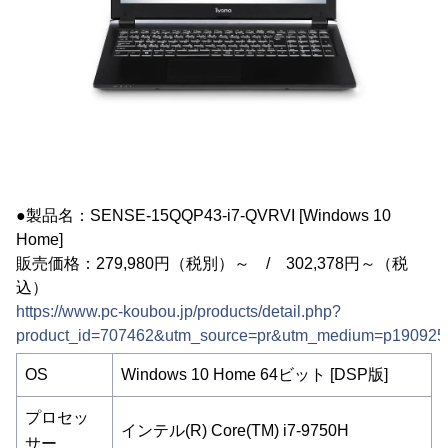
●製品名：SENSE-15QQP43-i7-QVRVI [Windows 10
Home]
販売価格：279,980円（税別）～ / 302,378円～（税
込）
https://www.pc-koubou.jp/products/detail.php?
product_id=707462&utm_source=pr&utm_medium=p190925
OS
Windows 10 Home 64ビット [DSP版]
プロセッ
インテル(R) Core(TM) i7-9750H
サー