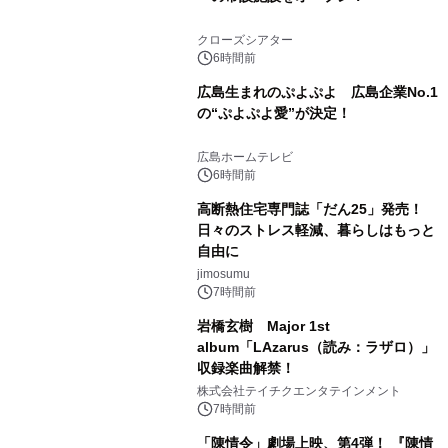
クローズシアター
6時間前
広島生まれのぷよぷよ 広島企業No.1
の“ぷよぷよ愛”が決定！
広島ホームテレビ
6時間前
高断熱住宅専門誌「だん25」発売！
日々のストレス軽減、暮らしはもっと
自由に
jimosumu
7時間前
岩橋玄樹 Major 1st
album「LAzarus（読み：ラザロ）」
収録楽曲解禁！
株式会社テイチクエンタテインメント
7時間前
「陳情令」劇場上映、第4弾！ 『陳情