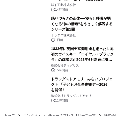
3
ーブル1本つなぐだけ、テレビの音が
城下工業株式会社
ぐっと豊かに
14時間前
眠りづらさの正体──寝ると呼吸が弱
くなる"体の構造"をやさしく解説する
シリーズ第1回
4
トラタニ株式会社
1日前
1833年に英国王室御用達を賜った世界
初のウイスキー 『ロイヤル・ブラック
ラ』の旗艦店が2026年6月新宿に誕
5
生 バカルディ ジャパンと連携した
株式会社ティグリス
没入型バー「BAR Arca」
15時間前
ドラッグストアモリ みらいプロジェ
クト 「子どもお仕事参観デー2026」
を開催！
6
株式会社ドラッグストアモリ
11時間前
トップ
エンタメ・カルチャーのプレスリリース一覧
株式会