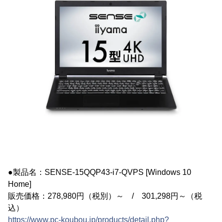
●製品名：SENSE-15QQP43-i7-QVPS [Windows 10
Home]
販売価格：278,980円（税別）～ / 301,298円～（税
込）
https://www.pc-koubou.jp/products/detail.php?