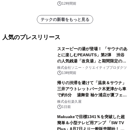
12時間前
テックの新着をもっと見る
人気のプレスリリース
スヌーピーの湯が登場！ 「サウナのあ
とに楽しむPEANUTS」第2弾 渋谷
の人気銭湯「改良湯」と期間限定のコ
1
ラボレーション サウナイキタイコラ
株式会社ソニー・クリエイティブプロダクツ
ボグッズも発売決定！
13時間前
帰りの渋滞を避けて「温泉＆サウナ」
三井アウトレットパーク木更津から車
で約5分 湯舞音 袖ケ浦店が夏フェア
2
メニューを提供
株式会社楽久屋
1日前
Makuakeで目標1341％を突破した超
簡単＆小型テレビ用アンプ 「SW TV
Plus」8月7日より一般販売開始！ ケ