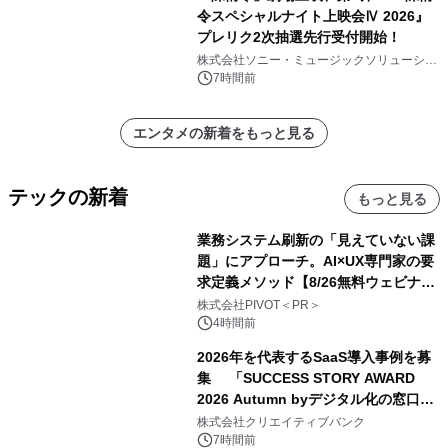
令スペシャルナイト上映会Ⅳ 2026』
プレリク2次抽選先行受付開始！
株式会社ソニー・ミュージックソリューショ
ンズ
7時間前
エンタメの新着をもっと見る
テックの新着
もっと見る
業務システム刷新の「見えていない課
題」にアプローチ。AI×UX専門家の要
求定義メソッド【8/26無料ウェビナ
ー】株式会社PIVOT
株式会社PIVOT＜PR＞
4時間前
2026年を代表するSaaS導入事例を募
集 「SUCCESS STORY AWARD
2026 Autumn byデジタル化の窓口」
開催
株式会社クリエイティブバンク
7時間前