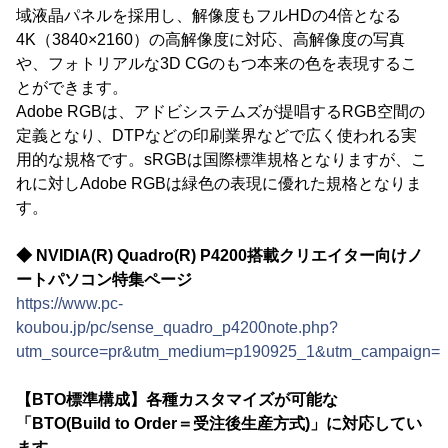
域液晶パネルを採用し、解像度もフルHDの4倍となる
4K（3840×2160）の高解像度に対応、高解像度の写真
や、フォトリアルな3D CGのもつ本来の色を表現するこ
とができます。
Adobe RGBは、アドビシステムズが提唱するRGB空間の
定義となり、DTPなどの印刷業界などで広く使われる実
用的な規格です。sRGBは国際標準規格となりますが、こ
れに対しAdobe RGBは緑色の表現に優れた規格となりま
す。
◆ NVIDIA(R) Quadro(R) P4200搭載クリエイター向けノ
ートパソコン特集ページ
https://www.pc-
koubou.jp/pc/sense_quadro_p4200note.php?
utm_source=pr&utm_medium=p190925_1&utm_campaign=i
【BTO標準構成】各種カスタマイズが可能な
「BTO(Build to Order＝受注後生産方式)」に対応してい
ます。