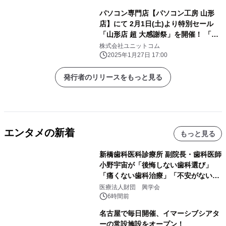
パソコン専門店【パソコン工房 山形
店】にて 2月1日(土)より特別セール
「山形店 超 大感謝祭」を開催！ 「オ
ススメ即納パソコン」を豊富に取り揃
株式会社ユニットコム
え！ 更に「PCパーツ・周辺機器等の
2025年1月27日 17:00
セール商品」を記念プライスにてご奉
仕！
発行者のリリースをもっと見る
エンタメの新着
もっと見る
新橋歯科医科診療所 副院長・歯科医師
小野宇宙が「後悔しない歯科選び」
「痛くない歯科治療」「不安がない治
療計画」をテーマに専門監修
医療法人財団 興学会
6時間前
名古屋で毎日開催、イマーシブシアタ
ーの常設施設をオープン！