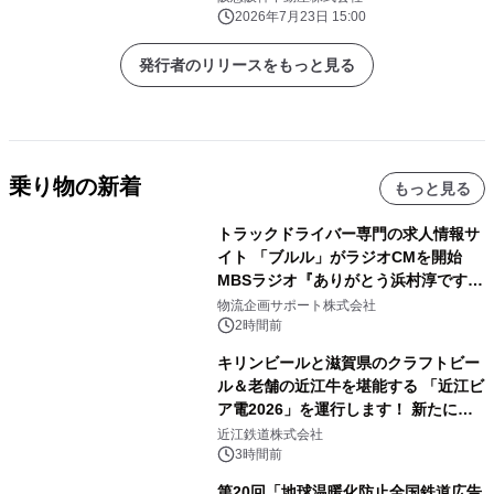
人技に出会う、夏休みワークショップ
2026年7月23日 15:00
～
発行者のリリースをもっと見る
乗り物の新着
もっと見る
トラックドライバー専門の求人情報サ
イト 「ブルル」がラジオCMを開始
MBSラジオ『ありがとう浜村淳です』
にて8月1日(土)より
物流企画サポート株式会社
2時間前
キリンビールと滋賀県のクラフトビー
ル＆老舗の近江牛を堪能する 「近江ビ
ア電2026」を運行します！ 新たに
「長濱浪漫ビール」が参加！キリン一
近江鉄道株式会社
番搾り飲み放題が復活！
3時間前
第20回「地球温暖化防止全国鉄道広告