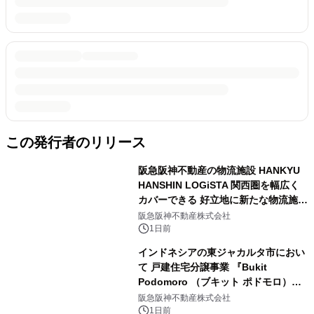
この発行者のリリース
阪急阪神不動産の物流施設 HANKYU
HANSHIN LOGiSTA 関西圏を幅広く
カバーできる 好立地に新たな物流施設
が誕生 「ロジスタ北伊丹」と「ロジス
阪急阪神不動産株式会社
タ京都伏見」が 竣工しました
1日前
インドネシアの東ジャカルタ市におい
て 戸建住宅分譲事業 『Bukit
Podomoro （ブキット ポドモロ）』
に参画します タウンハウスとショップ
阪急阪神不動産株式会社
ハウスを合わせた 総戸数432戸のプロ
1日前