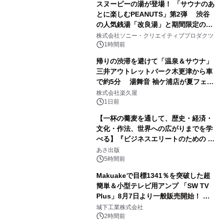
スヌーピーの湯が登場！ 「サウナのあ
とに楽しむPEANUTS」第2弾 渋谷
の人気銭湯「改良湯」と期間限定のコ
1
ラボレーション サウナイキタイコラ
株式会社ソニー・クリエイティブプロダクツ
ボグッズも発売決定！
1時間前
帰りの渋滞を避けて「温泉＆サウナ」
三井アウトレットパーク木更津から車
で約5分 湯舞音 袖ケ浦店が夏フェア
2
メニューを提供
株式会社楽久屋
1日前
【一杯の蕎麦を通して、歴史・経済・
文化・作法、世界への広がりまでを学
べる】『ビジネスエリートのための 教
3
養としての蕎麦』2026年8月25日
あさ出版
（火）発売
5時間前
Makuakeで目標1341％を突破した超
簡単＆小型テレビ用アンプ 「SW TV
Plus」8月7日より一般販売開始！ ケ
4
ーブル1本つなぐだけ、テレビの音が
城下工業株式会社
ぐっと豊かに
2時間前