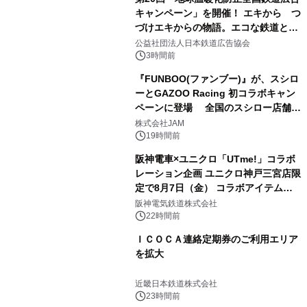
キャンペーン」を開催！ エキから つ
づけエキからの物語。エコな鉄道とと
もに。
公益社団法人日本鉄道広告協会
3時間前
『FUNBOO(ファンブー)』が、スシロ
ーとGAZOO Racing 初コラボキャン
ペーンに登場 全国のスシロー店舗で
GR 4車種の FUNBOO(ミニカー)付き
株式会社JAM
メニューが展開されます
19時間前
阪神電車×ユニクロ「UTme!」コラボ
レーション企画 ユニクロ神戸三宮店限
定で8月7日（金） コラボアイテムが
発売決定！
阪神電気鉄道株式会社
22時間前
ＩＣＯＣＡ連絡定期券のご利用エリア
を拡大
近畿日本鉄道株式会社
23時間前