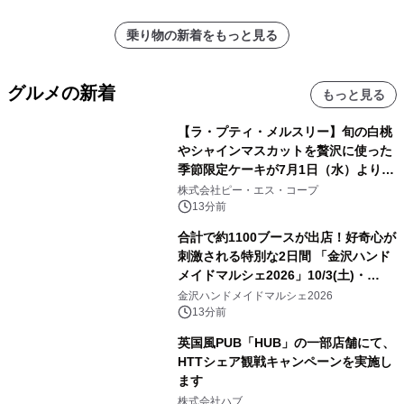
乗り物の新着をもっと見る
グルメの新着
もっと見る
【ラ・プティ・メルスリー】旬の白桃
やシャインマスカットを贅沢に使った
季節限定ケーキが7月1日（水）より順
次登場！
株式会社ピー・エス・コープ
13分前
合計で約1100ブースが出店！好奇心が
刺激される特別な2日間 「金沢ハンド
メイドマルシェ2026」10/3(土)・
10/4(日)開催
金沢ハンドメイドマルシェ2026
13分前
英国風PUB「HUB」の一部店舗にて、
HTTシェア観戦キャンペーンを実施し
ます
株式会社ハブ