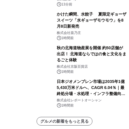
13分前
かけた瞬間、水餃子 夏限定ギョーザ
スイーツ「水ギョーザモウモウ」を8
月8日新発売
株式会社葵乃庄
1時間前
秋の北海道物産展を開催 約50店舗が
出店！ 北海道ならではの食と文化をま
るごと体験
株式会社京阪百貨店
1時間前
日本ジオメンブレン市場は2035年1億
5,430万米ドルへ、CAGR 6.04％｜最
終処分場・水処理・インフラ整備向け
需要拡大
株式会社レポートオーシャン
1時間前
グルメの新着をもっと見る