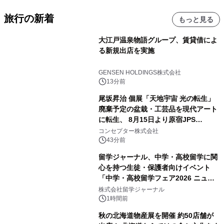
旅行の新着
もっと見る
大江戸温泉物語グループ、賃貸借によ
る新規出店を実施
GENSEN HOLDINGS株式会社
13分前
尾坂昇治 個展「天地宇宙 光の転生」
廃棄予定の盆栽・工芸品を現代アート
に転生、 8月15日より原宿JPS
Galleryにて約30点を展示
コンセプター株式会社
43分前
留学ジャーナル、中学・高校留学に関
心を持つ生徒・保護者向けイベント
「中学・高校留学フェア2026 ニュー
ジーランド＆オーストラリア」を
株式会社留学ジャーナル
9/12(土)に開催
1時間前
秋の北海道物産展を開催 約50店舗が