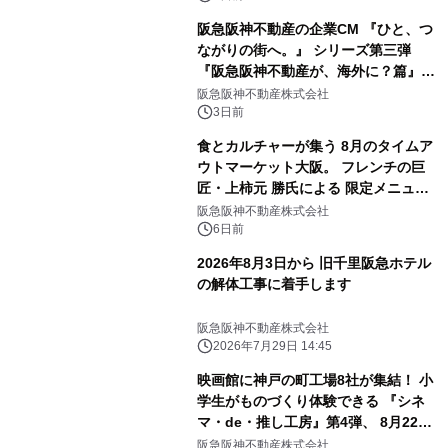
ジェクト
阪急阪神不動産の企業CM 『ひと、つ
ながりの街へ。』 シリーズ第三弾
『阪急阪神不動産が、海外に？篇』を
8月4日（火）から放映開始 今田美桜
阪急阪神不動産株式会社
さんがインドネシア・ジャカルタの セ
3日前
ントラルパークモールへ！
食とカルチャーが集う 8月のタイムア
ウトマーケット大阪。 フレンチの巨
匠・上柿元 勝氏による 限定メニュー
が登場。 限定かき氷、アートイベント
阪急阪神不動産株式会社
や盆踊りイベントも開催。
6日前
2026年8月3日から 旧千里阪急ホテル
の解体工事に着手します
阪急阪神不動産株式会社
2026年7月29日 14:45
映画館に神戸の町工場8社が集結！ 小
学生がものづくり体験できる 『シネ
マ・de・推し工房』第4弾、 8月22日
（土）・23日（日）開催 ～神戸の職
阪急阪神不動産株式会社