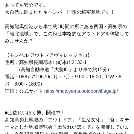
あっても安心です。
大自然に囲まれたキャンパー理想の秘密基地です！
高知龍馬空港から車で約1時間の所にある四国・高知県の
「嶺北地域」で、この秋は本格的なアウトドアを体験して
みませんか？
【モンベル アウトドアヴィレッジ本山】
住所：高知県長岡郡本山町本山2133-1
(高知自動車道「大豊IC」より車で約15分)
電話：0887-72-9670(1月～7月：9:00～18:00、GW・8
月：8:00～18:00)
詳細：公式サイト
https://motoyama.outdoorvillage.jp/
■土佐れいほく博、開催中！
高知県嶺北地域の「アウトドア」「生活文化」「食」をテ
ーマとした地域博覧会『土佐れいほく博』を開催していま