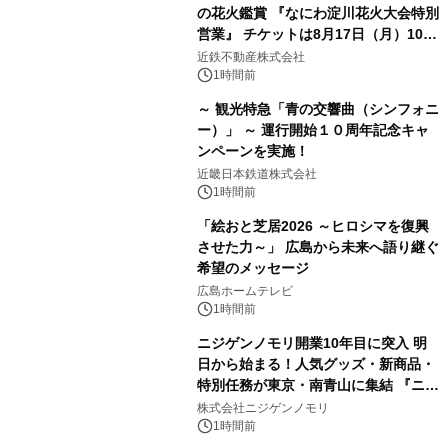
の花火鑑賞 『なにわ淀川花火大会特別
営業』 チケットは8月17日（月）10時
00分から販売開始！
近鉄不動産株式会社
1時間前
～ 観光特急「青の交響曲（シンフォニ
ー）」 ～ 運行開始１０周年記念キャ
ンペーンを実施！
近畿日本鉄道株式会社
1時間前
「絵おと芝居2026 ～ヒロシマを復興
させた力～」 広島から未来へ語り継ぐ
希望のメッセージ
広島ホームテレビ
1時間前
ニジゲンノモリ開業10年目に突入 明
日から始まる！人気グッズ・新商品・
特別任務が東京・南青山に集結 『ニジ
ゲンノモリ POPUPストア in Annex
株式会社ニジゲンノモリ
Aoyama』
1時間前