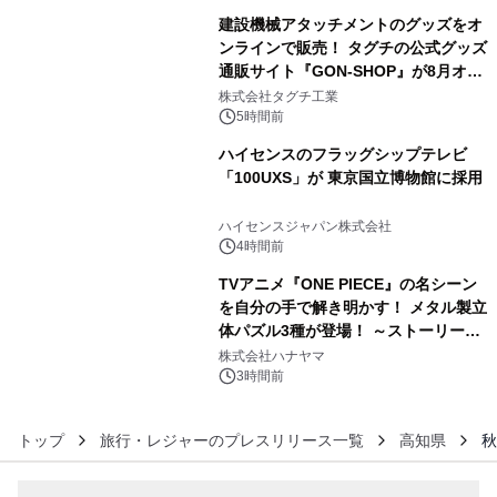
建設機械アタッチメントのグッズをオ
ンラインで販売！ タグチの公式グッズ
通販サイト『GON-SHOP』が8月オー
4
プン
株式会社タグチ工業
5時間前
ハイセンスのフラッグシップテレビ
「100UXS」が 東京国立博物館に採用
5
ハイセンスジャパン株式会社
4時間前
TVアニメ『ONE PIECE』の名シーン
を自分の手で解き明かす！ メタル製立
体パズル3種が登場！ ～ストーリーと
6
ギミックが融合した 大人の体験型パズ
株式会社ハナヤマ
ルが8月7日(金)12時より先行予約受付
3時間前
開始～
トップ
旅行・レジャーのプレスリリース一覧
高知県
秋