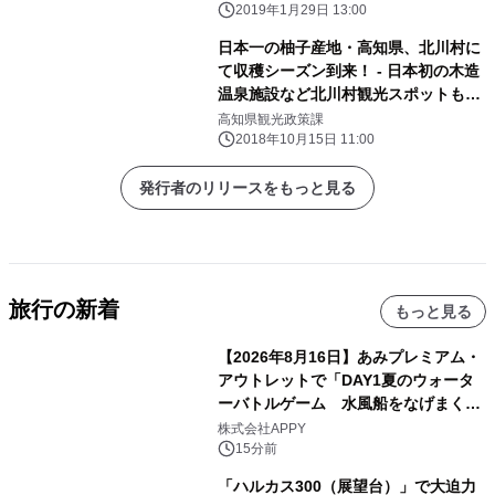
ンベル等監修・運営施設も続々オープ
2019年1月29日 13:00
ン予定 スタートセレモニーには、ユ
日本一の柚子産地・高知県、北川村に
ージさん・中井美穂さんも登壇！
て収穫シーズン到来！ - 日本初の木造
温泉施設など北川村観光スポットも紹
介 -
高知県観光政策課
2018年10月15日 11:00
発行者のリリースをもっと見る
旅行の新着
もっと見る
【2026年8月16日】あみプレミアム・
アウトレットで「DAY1夏のウォータ
ーバトルゲーム 水風船をなげまくろ
う！」を開催
株式会社APPY
15分前
「ハルカス300（展望台）」で大迫力