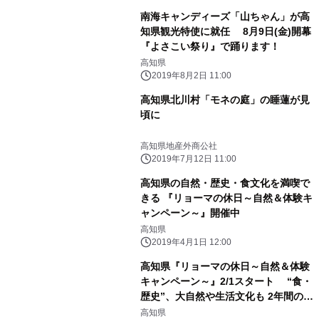
南海キャンディーズ「山ちゃん」が高
知県観光特使に就任 8月9日(金)開幕
『よさこい祭り』で踊ります！
高知県
2019年8月2日 11:00
高知県北川村「モネの庭」の睡蓮が見
頃に
高知県地産外商公社
2019年7月12日 11:00
高知県の自然・歴史・食文化を満喫で
きる 『リョーマの休日～自然＆体験キ
ャンペーン～』開催中
高知県
2019年4月1日 12:00
高知県『リョーマの休日～自然＆体験
キャンペーン～』2/1スタート “食・
歴史”、大自然や生活文化も 2年間の大
型観光施策を展開 スノーピーク・モ
高知県