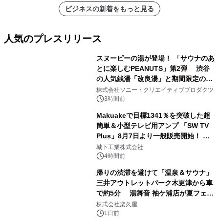
ビジネスの新着をもっと見る
人気のプレスリリース
スヌーピーの湯が登場！ 「サウナのあ
とに楽しむPEANUTS」第2弾 渋谷
の人気銭湯「改良湯」と期間限定のコ
1
ラボレーション サウナイキタイコラ
株式会社ソニー・クリエイティブプロダクツ
ボグッズも発売決定！
3時間前
Makuakeで目標1341％を突破した超
簡単＆小型テレビ用アンプ 「SW TV
Plus」8月7日より一般販売開始！ ケ
2
ーブル1本つなぐだけ、テレビの音が
城下工業株式会社
ぐっと豊かに
4時間前
帰りの渋滞を避けて「温泉＆サウナ」
三井アウトレットパーク木更津から車
で約5分 湯舞音 袖ケ浦店が夏フェア
3
メニューを提供
株式会社楽久屋
1日前