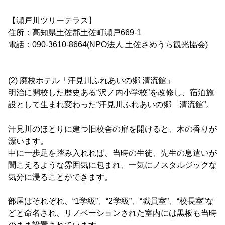
【瀬戸川ツリーテラス】
住所：高知県土佐郡土佐町瀬戸669-1
電話：090-3610-8664(NPO法人 土佐さめうら観光協会)
(2) 廃校ホテル「汗見川ふれあいの郷 清流館」
明治に開校した歴史ある“沢ノ内小学校”を改修し、宿泊施
設として生まれ変わった“汗見川ふれあいの郷 清流館”。
汗見川のほとりに建つ旧校舎の扉を開けると、木の香りが
漂います。
中に一歩足を踏み入れれば、当時の生徒、先生の息遣いが
聞こえるような雰囲気に包まれ、一気にノスタルジックな
気分に浸ることができます。
部屋はそれぞれ、“1学級”、“2学級”、“職員室”、“校長室”な
どと命名され、リノベーションされた室内には黒板も当時