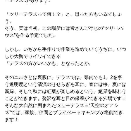
ーテラス”があります。
「ツリーテラスって何！？」と、思った方もいるでしょ
う。
そう、実は当初、この場所には皆さんご存じの“ツリーハ
ウス”を作る予定でした。
しかし、いちから手作りで作業を進めていくうちに、いつ
しか大勢でワイワイできる
「テラスの方がいいかも」となったとか。
そのユルさとは裏腹に、テラスでは、県内でも1、2を争
う透明度という清流のせせらぎを耳に、春には桜、夏には
新緑、そして秋には紅葉が楽しめるという、絶景を味わう
ことができます。贅沢な耳と目の保養ができる穴場です！
そんな大自然に囲まれたツリーテラス＝“天空のオアシ
ス”では、家族、仲間とブライベートキャンプが堪能でき
ます！