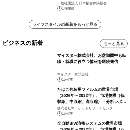
調査」を実施、 認知度の低さも浮き彫
一般社団法人 日本損害保険協会
りに～
1時間前
ライフスタイルの新着をもっと見る
ビジネスの新着
もっと見る
マイスター株式会社、お盆期間中も転
職・就職に役立つ情報を継続発信
マイスター株式会社
15分前
たばこ包装用フィルムの世界市場
（2026年～2032年）、市場規模（低
収縮、中収縮、高収縮）・分析レポー
トを発表
株式会社マーケットリサーチセンター
15分前
全自動BIW溶接システムの世界市場
（2026年～2032年）、市場規模（シ