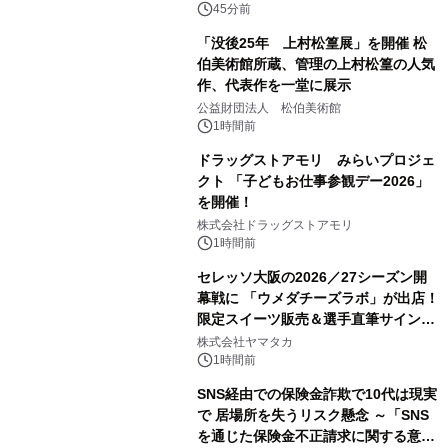
による 再生可能エネルギー電力の使用
45分前
を開始します
「没後25年 上村松篁展」を開催 松
伯美術館所蔵、管理の上村松篁の人気
作、代表作を一堂に展示
公益財団法人 松伯美術館
1時間前
ドラッグストアモリ みらいプロジェ
クト 「子どもお仕事参観デー2026」
を開催！
株式会社ドラッグストアモリ
1時間前
セレッソ大阪の2026／27シーズン開
幕戦に 「ウメダチーズラボ」が出店！
限定スイーツ販売＆選手直筆サイング
ッズが当たる抽選会を 8月8日に開催
株式会社ヤマタカ
1時間前
SNS経由での保険金詐欺で10代は現実
で 居場所を失うリスク懸念 ～「SNS
を通じた保険金不正請求に関する意識