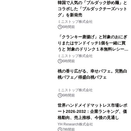
韓国で人気の「ブルダック炒め麺」と
コラボした「ブルダックチーズハット
グ」を新発売
ミニストップ株式会社
6時間前
「クランキー唐揚げ」と対象のおにぎ
りまたはサンドイッチ1個を一緒に買
うと 対象のドリンク１本無料レシート
クーポンもらえる！※1
ミニストップ株式会社
6時間前
桃の香り広がる、幸せパフェ。完熟白
桃パフェ／得盛白桃パフェ
ミニストップ株式会社
6時間前
世界ハンドメイドマットレス市場レポ
ート2026-2032：企業ランキング、価
格動向、売上推移、今後の見通し
YH Research株式会社
7時間前