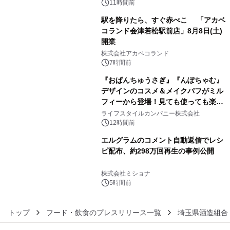
BEYOND POSSIBILITY ―』を上映！
11時間前
駅を降りたら、すぐ赤べこ 「アカベ
コランド会津若松駅前店」8月8日(土)
開業
4
株式会社アカベコランド
7時間前
『おぱんちゅうさぎ』『んぽちゃむ』
デザインのコスメ＆メイクパフがミル
フィーから登場！見ても使っても楽し
5
い、ポップでキュートなコレクショ
ライフスタイルカンパニー株式会社
ン。
12時間前
エルグラムのコメント自動返信でレシ
ピ配布、約298万回再生の事例公開
6
株式会社ミショナ
5時間前
トップ
フード・飲食のプレスリリース一覧
埼玉県酒造組合