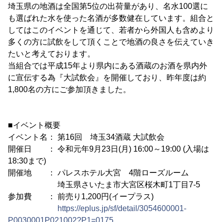
埼玉県の地酒は全国第5位の出荷量があり、名水100選に
も選ばれた水を使った名酒が多数健在しています。組合と
してはこのイベントを通じて、若者から外国人も含めより
多くの方に試飲をして頂くことで地酒の良さを伝えていき
たいと考えております。
当組合では平成15年より県内にある酒蔵のお酒を県内外
に宣伝する為『大試飲会』を開催しており、昨年度は約
1,800名の方にご参加頂きました。
■イベント概要
イベント名： 第16回 埼玉34酒蔵 大試飲会
開催日 ： 令和元年9月23日(月) 16:00～19:00 (入場は
18:30まで)
開催地 ： パレスホテル大宮 4階ローズルーム
埼玉県さいたま市大宮区桜木町1丁目7-5
参加費 ： 前売り1,200円(イープラス)
https://eplus.jp/sf/detail/3054600001-
P0030001P021002?P1=0175