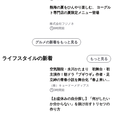
熱海の夏をひんやり楽しむ、 ヨーグル
ト専門店の夏限定メニュー登場
株式会社フジノネ
8時間前
グルメの新着をもっと見る
ライフスタイルの新着
もっと見る
空気階段・水川かたまり 初舞台・初
主演作！朝ドラ『ブギウギ』作者・足
立紳の青春小説を舞台化『春よ来い、
マジで来い』キービジュアル解禁！
（株）キョードーメディアス
3時間前
【お盆休みの自分探し】「何がしたい
か分からない」を抜け出すトリセツの
作り方