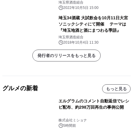
露試飲会も川越 小江戸蔵里にて開催
埼玉県酒造組合
2022年10月5日 15:00
埼玉34酒蔵 大試飲会を10月11日大宮
ソニックシティにて開催 テーマは
『埼玉地酒と酒にまつわる季語』
埼玉県酒造組合
2018年10月4日 11:30
発行者のリリースをもっと見る
グルメの新着
もっと見る
エルグラムのコメント自動返信でレシ
ピ配布、約298万回再生の事例公開
株式会社ミショナ
5時間前