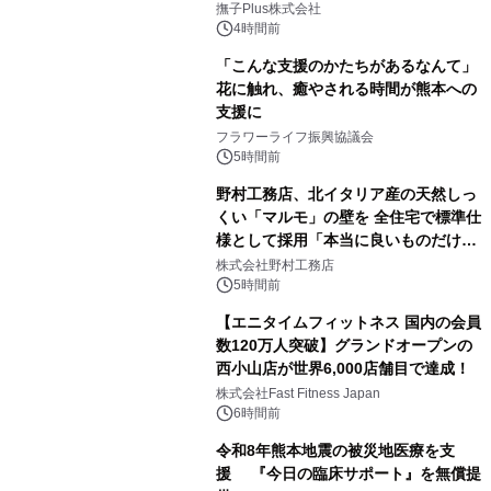
撫子Plus株式会社
4時間前
「こんな支援のかたちがあるなんて」
花に触れ、癒やされる時間が熊本への
支援に
フラワーライフ振興協議会
5時間前
野村工務店、北イタリア産の天然しっ
くい「マルモ」の壁を 全住宅で標準仕
様として採用「本当に良いものだけに
こだわる」
株式会社野村工務店
5時間前
【エニタイムフィットネス 国内の会員
数120万人突破】グランドオープンの
西小山店が世界6,000店舗目で達成！
株式会社Fast Fitness Japan
6時間前
令和8年熊本地震の被災地医療を支
援 『今日の臨床サポート』を無償提