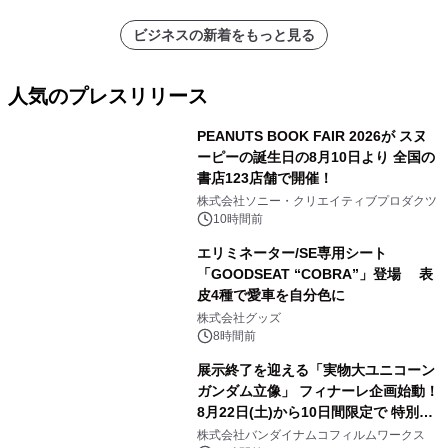
ビジネスの新着をもっと見る
人気のプレスリリース
PEANUTS BOOK FAIR 2026が スヌ
ーピーの誕生日の8月10日より 全国の
書店123店舗で開催！
1
株式会社ソニー・クリエイティブプロダクツ
10時間前
エリミネーター/SE専用シート
「GOODSEAT “COBRA”」登場 表
皮4種で愛車を自分色に
2
株式会社グッズ
8時間前
展示終了を迎える「実物大ユニコーン
ガンダム立像」 フィナーレ企画始動！
8月22日(土)から10日間限定で 特別映
3
像『UNICORN GUNDAM Statue ―
株式会社バンダイナムコフィルムワークス