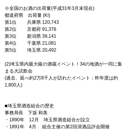
※全国のお酒の出荷量(平成31年3月末現在)
都道府県 出荷量 (Kl)
第1位 兵庫県 120,743
第2位 京都府 91,376
第3位 新潟県 39,141
第4位 千葉県 21,081
第5位 埼玉県 20,492
(2)埼玉県内最大級の酒蔵イベント！34の地酒が一同に集
まる大試飲会
(過去、延べ約2万8千人が訪れたイベント：昨年度は約
1,800人)
■埼玉県酒造組合の歴史
事務局長 下坂 和美
・1890年 12月 埼玉県酒造組合が設立
・1891年 4月 組合主催の第2回清酒品評会開催