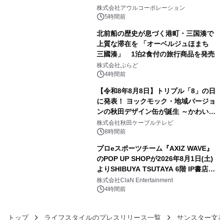
3
大人の冬旅を。ー夕日ヶ浦温泉「佳松
株式会社アウルコーポレーション
苑 別邸ふうか」ー
5時間前
北前船の歴史が息づく港町・三国湊で
上質な滞在を 「オーベルジュほまち
三國湊」 1泊2食付の旅行商品を発売
4
株式会社ぷらど
4時間前
【令和8年8月8日】トリプル「8」の日
に発表！ ヨックモック・地域バージョ
ンの秋田デザイン缶が誕生 ～かわいい
5
秋田犬の子犬と秋田の四季と名所を巡
株式会社秋田ケーブルテレビ
るパッケージ～ 9月1日(火)秋田県内で
8時間前
販売開始
プロeスポーツチーム『AXIZ WAVE』
のPOP UP SHOPが2026年8月1日(土)
よりSHIBUYA TSUTAYA 6階 IP書店で
6
開催決定！！
株式会社ClaN Entertainment
4時間前
トップ
ライフスタイルのプレスリリース一覧
サンスター文