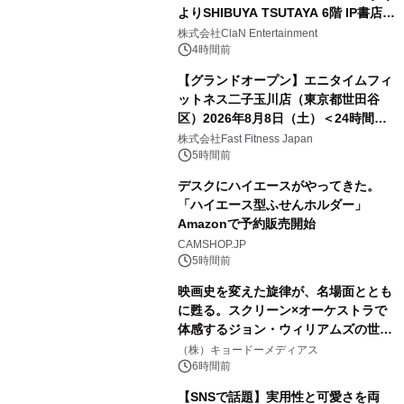
よりSHIBUYA TSUTAYA 6階 IP書店で
開催決定！！
株式会社ClaN Entertainment
4時間前
【グランドオープン】エニタイムフィ
ットネス二子玉川店（東京都世田谷
区）2026年8月8日（土）＜24時間年
中無休のフィットネスジム＞
株式会社Fast Fitness Japan
5時間前
デスクにハイエースがやってきた。
「ハイエース型ふせんホルダー」
Amazonで予約販売開始
CAMSHOP.JP
5時間前
映画史を変えた旋律が、名場面ととも
に甦る。スクリーン×オーケストラで
体感するジョン・ウィリアムズの世
界。ジョン・ウィリアムズ：シネマ・
（株）キョードーメディアス
スペクタキュラー・コンサート 開催決
6時間前
定！
【SNSで話題】実用性と可愛さを両