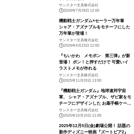
サンスター文具株式会社
2026年7月29日 12:00
機動戦士ガンダム×セーラー万年筆
シャア・アズナブルをモチーフにした
万年筆が登場！
サンスター文具株式会社
2026年4月23日 12:00
『ちいかわ メモポン 第三弾』が新
登場！ ポン！と押すだけで 可愛いイ
ラストメモが作れる
サンスター文具株式会社
2025年11月20日 13:00
『機動戦士ガンダム』地球連邦宇宙
軍、 シャア・アズナブル、ザビ家をモ
チーフにデザインした お薬手帳ケース
が登場！
サンスター文具株式会社
2025年10月10日 11:00
2025年12月5日(金)劇場公開！ 話題の
新作ディズニー映画『ズートピア2』