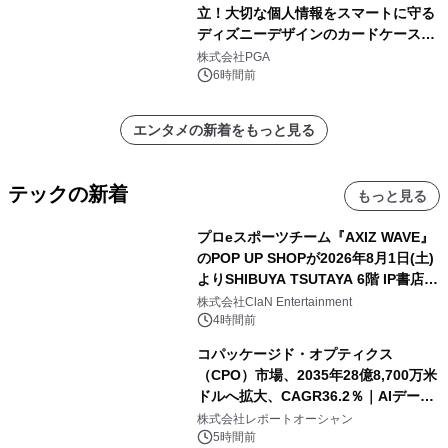
立！大切な個人情報をスマートに守る
ディズニーデザインのカードケースを
株式会社PGAが8月7日発売
株式会社PGA
6時間前
エンタメの新着をもっと見る
テックの新着
もっと見る
プロeスポーツチーム『AXIZ WAVE』
のPOP UP SHOPが2026年8月1日(土)
よりSHIBUYA TSUTAYA 6階 IP書店で
開催決定！！
株式会社ClaN Entertainment
4時間前
コパッケージド・オプティクス
（CPO）市場、2035年28億8,700万米
ドルへ拡大、CAGR36.2％｜AIデータ
センター・高速光通信需要が成長を加
株式会社レポートオーシャン
速
5時間前