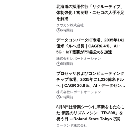
北海道の採用代行「リクルーティブ」
体制強化！富良野・ニセコの人手不足
を解消
クウカン株式会社
6時間前
データコンバータIC市場、2035年141
億米ドルへ成長｜CAGR6.4％、AI・
5G・IoT需要が市場拡大を加速
株式会社レポートオーシャン
6時間前
プロセッサおよびコンピューティング
チップ市場、2035年に1,230億米ドル
へ｜CAGR 20.8％、AI・データセンタ
ー需要が成長を牽引
株式会社レポートオーシャン
7時間前
8月8日は音楽シーンに革新をもたらし
た 伝説のリズムマシン「TR-808」を
祝う日 ～Roland Store Tokyoで実機
を展示しての 記念キャンペーンを開
ローランド株式会社