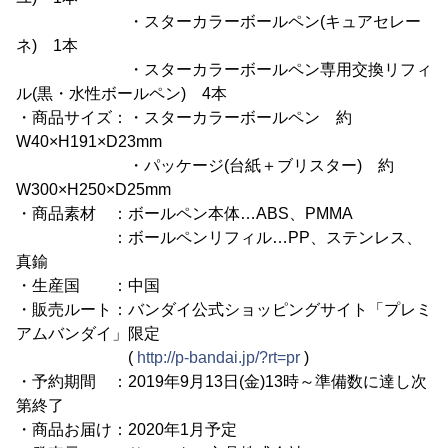
・スターカラーボールペン(キュアセレー
ネ) 1本
・スターカラーボールペン専用交換リフィ
ル(黒・水性ボールペン) 4本
・商品サイズ：・スターカラーボールペン 約
W40×H191×D23mm
・パッケージ(台紙＋ブリスター) 約
W300×H250×D25mm
・商品素材 ：ボールペン本体…ABS、PMMA
：ボールペンリフィル…PP、ステンレス、
真鍮
・生産国 ：中国
・販売ルート：バンダイ公式ショッピングサイト「プレミ
アムバンダイ」限定
(
http://p-bandai.jp/?rt=pr
)
・予約期間 ：2019年9月13日(金)13時～準備数に達し次
第終了
・商品お届け：2020年1月予定