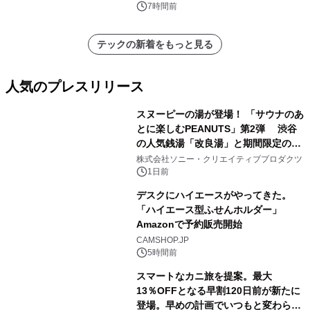
催 英国ラジオ「NTS」の 特別プログ
7時間前
ラムや、「TR-808」を愛する伝説的
アーティストを フィーチャーしたアニ
テックの新着をもっと見る
メーションを公開～
人気のプレスリリース
スヌーピーの湯が登場！ 「サウナのあ
とに楽しむPEANUTS」第2弾 渋谷
の人気銭湯「改良湯」と期間限定のコ
1
ラボレーション サウナイキタイコラ
株式会社ソニー・クリエイティブプロダクツ
ボグッズも発売決定！
1日前
デスクにハイエースがやってきた。
「ハイエース型ふせんホルダー」
Amazonで予約販売開始
2
CAMSHOP.JP
5時間前
スマートなカニ旅を提案。最大
13％OFFとなる早割120日前が新たに
登場。早めの計画でいつもと変わらぬ