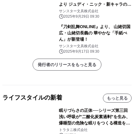
より ジュディ・ニック・新キャラのコ
レクショングッズが登場！
サンスター文具株式会社
2025年9月29日 09:30
『刀剣乱舞ONLINE』より、 山姥切国
広・山姥切長義の 華やかな「手紙ぺ
ん」が新登場！
サンスター文具株式会社
2025年9月17日 09:30
発行者のリリースをもっと見る
ライフスタイルの新着
もっと見る
眠りづらさの正体──シリーズ第三回
浅い呼吸が"二酸化炭素過剰"を生み、
爆睡型の危険な眠りをつくる構造を解
説
トラタニ株式会社