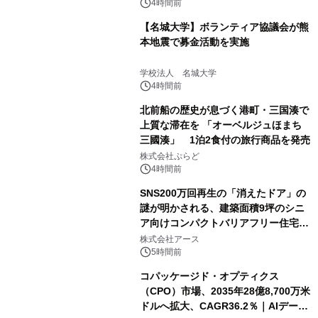
4時間前
【名城大学】ボランティア協議会が熊
本地震で募金活動を実施
学校法人 名城大学
4時間前
北前船の歴史が息づく港町・三国湊で
上質な滞在を 「オーベルジュほまち
三國湊」 1泊2食付の旅行商品を発売
株式会社ぷらど
4時間前
SNS200万回再生の「消えたドア」の
謎が明かされる、建築面積9坪のシニ
ア向けコンパクトバリアフリー住宅が
誕生
株式会社アース
5時間前
コパッケージド・オプティクス
（CPO）市場、2035年28億8,700万米
ドルへ拡大、CAGR36.2％｜AIデータ