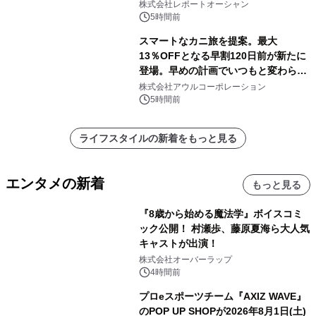
センター・高速光通信需要が成長を加
株式会社レポートオーシャン
速
5時間前
スマートなカニ旅を提案。最大
13％OFFとなる早割120日前が新たに
登場。早めの計画でいつもと変わらぬ
大人の冬旅を。ー夕日ヶ浦温泉「佳松
株式会社アウルコーポレーション
苑 別邸ふうか」ー
5時間前
ライフスタイルの新着をもっと見る
エンタメの新着
もっと見る
『8歳から始める魔法学』ボイスコミ
ック公開！ 村瀬歩、藤原夏海ら大人気
キャストが出演！
株式会社オーバーラップ
4時間前
プロeスポーツチーム『AXIZ WAVE』
のPOP UP SHOPが2026年8月1日(土)