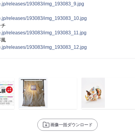
ne.jp/releases/193083/img_193083_9.jpg
ne.jp/releases/193083/img_193083_10.jpg
ーチ
ne.jp/releases/193083/img_193083_11.jpg
屏風
ne.jp/releases/193083/img_193083_12.jpg
画像一括ダウンロード