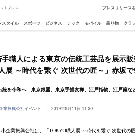
プレスリリース
アットプレス
フスタイル
スポーツ
ビジネス
テック
モバイル
乗り物
クラ
若手職人による東京の伝統工芸品を展示販
職人展 ～時代を繋ぐ 次世代の匠～」赤坂で9/
伝統を令和へ 東京銀器、東京手描友禅、江戸指物、江戸簾など
企業振興公社
イベント
2019年9月11日 11:30
小企業振興公社は、「TOKYO職人展 ～時代を繋ぐ 次世代の