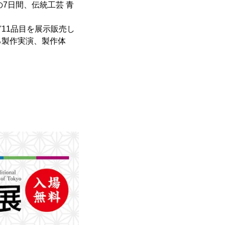
の7日間、伝統工芸 青
11品目を展示販売し
る製作実演、製作体