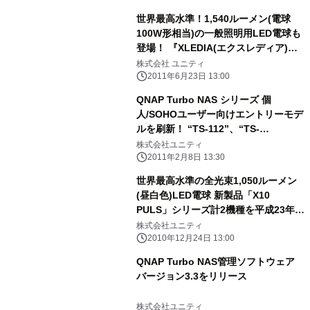
世界最高水準！1,540ルーメン(電球
100W形相当)の一般照明用LED電球も
登場！ 『XLEDIA(エクスレディア)』
新シリーズ「X17」7月1日より順次取
株式会社 ユニティ
扱い開始
2011年6月23日 13:00
QNAP Turbo NAS シリーズ 個
人/SOHOユーザー向けエントリーモデ
ルを刷新！ “TS-112”、“TS-
212”、“TS-412”を2月18日発売
株式会社ユニティ
2011年2月8日 13:30
世界最高水準の全光束1,050ルーメン
(昼白色)LED電球 新製品「X10
PULS」シリーズ計2機種を平成23年1
月20日より発売開始！！ 【衝撃の明
株式会社ユニティ
るさ！新エクスレディア(XLEDIA)登
2010年12月24日 13:00
場】
QNAP Turbo NAS管理ソフトウェア
バージョン3.3をリリース
株式会社ユニティ