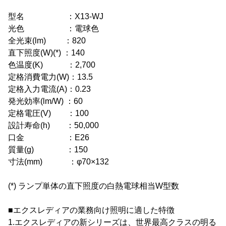
型名 ：X13-WJ
光色 ：電球色
全光束(lm) ：820
直下照度(W)(*) ：140
色温度(K) ：2,700
定格消費電力(W)：13.5
定格入力電流(A)：0.23
発光効率(lm/W) ：60
定格電圧(V) ：100
設計寿命(h) ：50,000
口金 ：E26
質量(g) ：150
寸法(mm) ：φ70×132
(*) ランプ単体の直下照度の白熱電球相当W型数
■エクスレディアの業務向け照明に適した特徴
1.エクスレディアの新シリーズは、世界最高クラスの明る