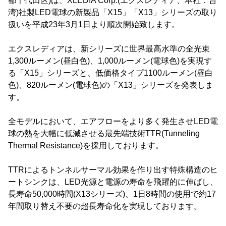
都千代田区)は、XLEDIA Corp.(エクスレディア、本社：台
湾)社製LED電球の新製品「X15」「X13」シリーズの取り
扱いを平成23年3月1日より順次開始致します。
エクスレディアは、新シリーズに世界最高水準の全光束
1,300ルーメン(昼白色)、1,000ルーメン(電球色)を実現す
る「X15」シリーズと、低価格タイプ1100ルーメン(昼白
色)、820ルーメン(電球色)の「X13」シリーズを発表しま
す。
全モデルにおいて、エアフローをより多く発生させLED電
球の熱を大幅に低減させる最先端技術TTR(Tunneling
Thermal Resistance)を採用しております。
TTRによるトンネルサーマル効果を作り出す特殊構造のヒ
ートシンクは、LED光源と電源の寿命を飛躍的に伸ばし、
長寿命50,000時間(X13シリーズ)、1日8時間の使用で約17
年間取り替え不要の超長寿命化を実現しております。