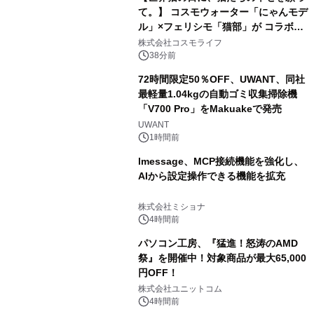
て。】 コスモウォーター「にゃんモデ
ル」×フェリシモ「猫部」が コラボキ
ャンペーンを実施
株式会社コスモライフ
38分前
72時間限定50％OFF、UWANT、同社
最軽量1.04kgの自動ゴミ収集掃除機
「V700 Pro」をMakuakeで発売
UWANT
1時間前
lmessage、MCP接続機能を強化し、
AIから設定操作できる機能を拡充
株式会社ミショナ
4時間前
パソコン工房、『猛進！怒涛のAMD
祭』を開催中！対象商品が最大65,000
円OFF！
株式会社ユニットコム
4時間前