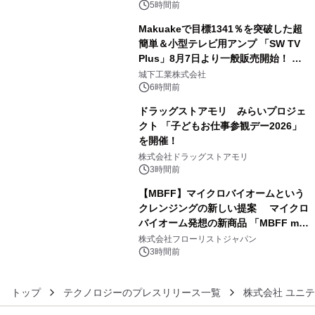
ルが8月7日(金)12時より先行予約受付
5時間前
開始～
Makuakeで目標1341％を突破した超
簡単＆小型テレビ用アンプ 「SW TV
Plus」8月7日より一般販売開始！ ケ
4
ーブル1本つなぐだけ、テレビの音が
城下工業株式会社
ぐっと豊かに
6時間前
ドラッグストアモリ みらいプロジェ
クト 「子どもお仕事参観デー2026」
を開催！
5
株式会社ドラッグストアモリ
3時間前
【MBFF】マイクロバイオームという
クレンジングの新しい提案 マイクロ
バイオーム発想の新商品 「MBFF mb
6
クレンジングPRO」を2026年8月6日
株式会社フローリストジャパン
発売
3時間前
トップ
テクノロジーのプレスリリース一覧
株式会社 ユニ