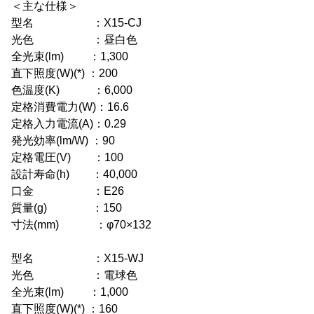
＜主な仕様＞
型名 ：X15-CJ
光色 ：昼白色
全光束(lm) ：1,300
直下照度(W)(*) ：200
色温度(K) ：6,000
定格消費電力(W)：16.6
定格入力電流(A)：0.29
発光効率(lm/W) ：90
定格電圧(V) ：100
設計寿命(h) ：40,000
口金 ：E26
質量(g) ：150
寸法(mm) ：φ70×132
型名 ：X15-WJ
光色 ：電球色
全光束(lm) ：1,000
直下照度(W)(*) ：160