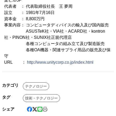
楽ビル5F
代表者 ： 代表取締役社長 王 夢周
設立 ： 1981年7月16日
資本金 ： 8,800万円
事業内容： コンピュータディバイスの輸入及び国内販売
ASUSTeK社・VIA社・ACARD社・kontron
社・PINON社・SUNIX社正規代理店
各種コンピュータの組み立て及び製造販売
各種OA機器・関連サプライ用品の販売及び保
守
URL ：
http://www.unitycorp.co.jp/index.html
カテゴリ
テクノロジー
タグ
技術・テクノロジー
シェア