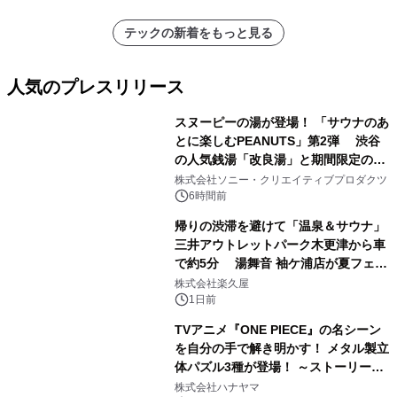
テックの新着をもっと見る
人気のプレスリリース
スヌーピーの湯が登場！ 「サウナのあ
とに楽しむPEANUTS」第2弾 渋谷
の人気銭湯「改良湯」と期間限定のコ
1
ラボレーション サウナイキタイコラ
株式会社ソニー・クリエイティブプロダクツ
ボグッズも発売決定！
6時間前
帰りの渋滞を避けて「温泉＆サウナ」
三井アウトレットパーク木更津から車
で約5分 湯舞音 袖ケ浦店が夏フェア
2
メニューを提供
株式会社楽久屋
1日前
TVアニメ『ONE PIECE』の名シーン
を自分の手で解き明かす！ メタル製立
体パズル3種が登場！ ～ストーリーと
3
ギミックが融合した 大人の体験型パズ
株式会社ハナヤマ