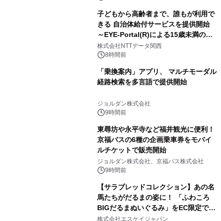
子どもから高齢者まで、誰もが利用で
きる 自治体給付サービスを提供開始
～EYE-Portal(R)による15歳未満の本
人認証と デジタルデバイド対策で実現
株式会社NTTデータ関西
～
8時間前
「乗換案内」アプリ、 マルチモーダル
経路検索を多言語で提供開始
ジョルダン株式会社
9時間前
東尋坊や永平寺など福井観光に便利！
京福バスの6種の企画乗車券をモバイ
ルチケットで販売開始
ジョルダン株式会社、京福バス株式会社
9時間前
【サラブレッドコレクション】あの名
馬たちがだるまの姿に！ 「ふわころ
BIGだるまぬいぐるみ」をEC限定で受
注販売開始
株式会社エスケイジャパン