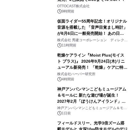
2
OTTOCAST株式会社
9時間前
仮面ライダー55周年記念！オリジナル
音源を搭載した 「音声目覚まし時計」
が8月6日に一般発売開始！ あの日の
3
大興奮が今甦る
株式会社 秀建コーポレーション ディレクト
アートギャラリー
11時間前
乾燥ケアライン『Moist Plus(モイス
ト プラス)』 2026年9月24日(木)リニ
ューアル新発売！ 「乾燥」ケアに特化
4
し、ライン使いで潤いに満ちた肌へ
株式会社ハーバー研究所
4時間前
神戸アンパンマンこどもミュージアム
＆モールに 新たな遊び場が誕生！
2027年2月「ぼうけんアイランド」が
5
オープン
神戸アンパンマンこどもミュージアム＆モー
ル
1日前
フィールドスリー、光学3倍ズーム搭
載モデルと 水深10m防水モデルのデジ