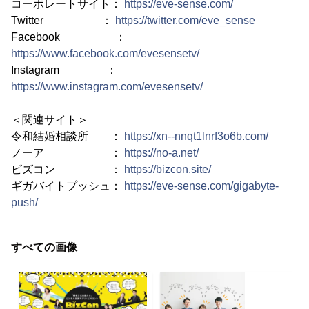
コーポレートサイト：
https://eve-sense.com/
Twitter ：
https://twitter.com/eve_sense
Facebook ：
https://www.facebook.com/evesensetv/
Instagram ：
https://www.instagram.com/evesensetv/
＜関連サイト＞
令和結婚相談所 ：
https://xn--nnqt1lnrf3o6b.com/
ノーア ：
https://no-a.net/
ビズコン ：
https://bizcon.site/
ギガバイトプッシュ：
https://eve-sense.com/gigabyte-
push/
すべての画像