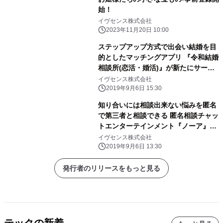
始！
イヴセンス株式会社
2023年11月20日 10:00
ステップアップ方式で出会い結婚を目
的としたマッチングアプリ 『令和結婚
相談所(恋活・婚活)』が新たにサービ
ス開始
イヴセンス株式会社
2019年9月6日 15:30
知り合いには相談出来ない悩みを匿名
で第三者と相談できる 匿名相談チャッ
トエンターテインメント『ノーア』サ
ービス開始
イヴセンス株式会社
2019年9月6日 13:30
発行者のリリースをもっと見る