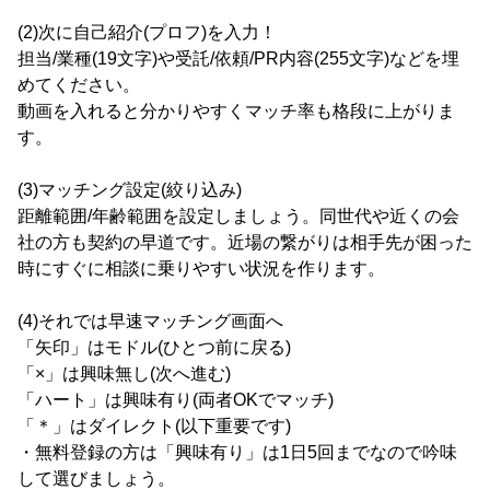
(2)次に自己紹介(プロフ)を入力！
担当/業種(19文字)や受託/依頼/PR内容(255文字)などを埋
めてください。
動画を入れると分かりやすくマッチ率も格段に上がりま
す。
(3)マッチング設定(絞り込み)
距離範囲/年齢範囲を設定しましょう。同世代や近くの会
社の方も契約の早道です。近場の繋がりは相手先が困った
時にすぐに相談に乗りやすい状況を作ります。
(4)それでは早速マッチング画面へ
「矢印」はモドル(ひとつ前に戻る)
「×」は興味無し(次へ進む)
「ハート」は興味有り(両者OKでマッチ)
「＊」はダイレクト(以下重要です)
・無料登録の方は「興味有り」は1日5回までなので吟味
して選びましょう。