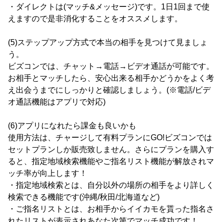
・ダイレクトは(マッチ&メッセージ)です。1日1回まで使
えますので是非消化することをオススメします。
(5)ステップアップ方式で本当の相手を見つけて見ましょ
う。
ビズコンでは、チャット→電話→ビデオ通話が可能です。
お相手とマッチしたら、安心出来る相手かどうかをよく考
え出会うまでにしっかりと確認しましょう。(※電話/ビデ
オ通話機能はアプリで対応)
(6)アプリになれたら課金も良いかも
使用方法は、チャージして有料プランにGO!ビズコンでは
セットプランしか販売致しません。さらにプランを購入す
ると、指定地域検索機能やご指名リスト機能が解放されマ
ッチ率が向上します！
・指定地域検索とは、自分以外の場所の相手をより詳しく
検索できる機能です(沖縄/秋田/北海道など)
・ご指名リストとは、お相手からイイカモを貰った指名さ
れたリストが表示されあなた次第でマッチ成功です！