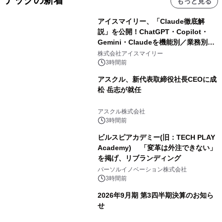
テックの新着
もっと見る
アイスマイリー、「Claude徹底解
説」を公開！ChatGPT・Copilot・
Gemini・Claudeを機能別／業務別に
比較―自社に合う生成AIの選び方がわ
株式会社アイスマイリー
かる実践ガイド
3時間前
アスクル、新代表取締役社長CEOに成
松 岳志が就任
アスクル株式会社
3時間前
ビルスピアカデミー(旧：TECH PLAY
Academy) 「変革は外注できない」
を掲げ、リブランディング
パーソルイノベーション株式会社
3時間前
2026年9月期 第3四半期決算のお知ら
せ