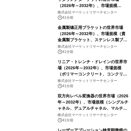
（2026年～2032年）、市場規模
（0.995、0.999、その他）・分析レポ
株式会社マーケットリサーチセンター
ートを発表
41分前
金属製矯正用ブラケットの世界市場
（2026年～2032年）、市場規模（貴
金属製ブラケット、ステンレス製ブラ
ケット、純チタン製ブラケット）・分
株式会社マーケットリサーチセンター
析レポートを発表
41分前
リニア・トレンチ・ドレインの世界市
場（2026年～2032年）、市場規模
（ポリマーコンクリート、コンクリー
ト、プラスチック、金属）・分析レポ
株式会社マーケットリサーチセンター
ートを発表
41分前
双方向レベル変換器の世界市場（2026
年～2032年）、市場規模（シングルチ
ャネル、デュアルチャネル、マルチチ
ャネル）・分析レポートを発表
株式会社マーケットリサーチセンター
41分前
レーザーアブレーション検査顕微鏡の