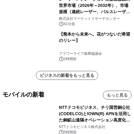
世界市場（2026年～2032年）、市場
規模（連続レーザー、パルスレーザ
ー）・分析レポートを発表
株式会社マーケットリサーチセンター
41分前
【熊本から未来へ。花がつないだ希望
のリレー】
フラワーライフ振興協議会
1時間前
ビジネスの新着をもっと見る
モバイルの新着
もっと見る
NTTドコモビジネス、チリ国営銅公社
(CODELCO)とIOWN(R) APNを活用し
た銅鉱山遠隔オペレーション高度化に
向けた調査・実証を開始
NTTドコモビジネス株式会社
5時間前