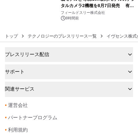
タルカメラ2機種を8月7日発売 有効
6
約1300万画素、用途別に選べるコンデ
フィールドスリー株式会社
ジ新登場
8時間前
トップ
テクノロジーのプレスリリース一覧
イヴセンス株式
プレスリリース配信
サポート
関連サービス
•
運営会社
•
パートナープログラム
•
利用規約