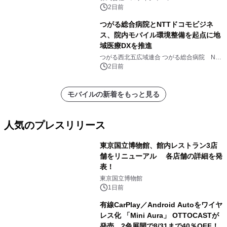
2日前
つがる総合病院とNTTドコモビジネ
ス、院内モバイル環境整備を起点に地
域医療DXを推進
つがる西北五広域連合 つがる総合病院 NTT
ドコモビジネス株式会社
2日前
モバイルの新着をもっと見る
人気のプレスリリース
東京国立博物館、館内レストラン3店
舗をリニューアル 各店舗の詳細を発
表！
1
東京国立博物館
1日前
有線CarPlay／Android Autoをワイヤ
レス化 「Mini Aura」 OTTOCASTが
発売、2色展開で8/31まで40％OFF！