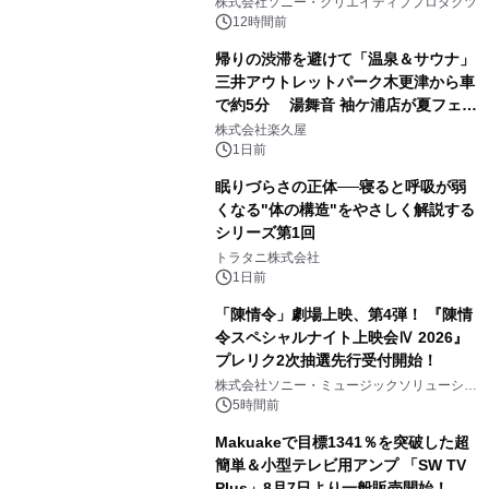
ラボレーション サウナイキタイコラ
株式会社ソニー・クリエイティブプロダクツ
ボグッズも発売決定！
12時間前
帰りの渋滞を避けて「温泉＆サウナ」
三井アウトレットパーク木更津から車
で約5分 湯舞音 袖ケ浦店が夏フェア
2
メニューを提供
株式会社楽久屋
1日前
眠りづらさの正体──寝ると呼吸が弱
くなる"体の構造"をやさしく解説する
シリーズ第1回
3
トラタニ株式会社
1日前
「陳情令」劇場上映、第4弾！ 『陳情
令スペシャルナイト上映会Ⅳ 2026』
プレリク2次抽選先行受付開始！
4
株式会社ソニー・ミュージックソリューショ
ンズ
5時間前
Makuakeで目標1341％を突破した超
簡単＆小型テレビ用アンプ 「SW TV
Plus」8月7日より一般販売開始！ ケ