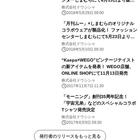
ンターしまむらにて6月13日より販売
開始 5月23日発売のアパレルに続き
株式会社ドウシシャ
販売開始
2018年5月29日 09:00
「月刊ムー」×しまむらのオリジナル
コラボウェアが製品化！ ファッション
センターしまむらにて5月23日より販
売開始
株式会社ドウシシャ
2018年5月10日 09:30
“Kaepa×WEGO”ビンテージテイスト
の新アイテムを発表！ WEGO店舗、
ONLINE SHOPにて11月13日発売
株式会社ドウシシャ
2017年11月7日 11:30
「モーニング」創刊35周年記念！
「宇宙兄弟」などのスペシャルコラボ
Tシャツ発売決定
株式会社ドウシシャ
2017年6月9日 09:30
発行者のリリースをもっと見る