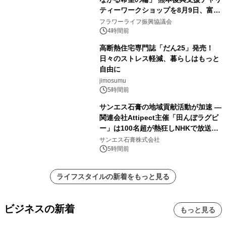
ティーワークショップを8月9日、富
山・射水で開催
フラワーライフ振興協議会
4時間前
高断熱住宅専門誌「だん25」発売！
日々のストレス軽減、暮らしはもっと
自由に
jimosumu
5時間前
サンエス石膏の地域貢献活動が加速 ―
関連会社Attipect主催「田んぼラグビ
ー」は100名超が熱狂しNHKで放送さ
れました。
サンエス石膏株式会社
5時間前
ライフスタイルの新着をもっと見る
ビジネスの新着
もっと見る