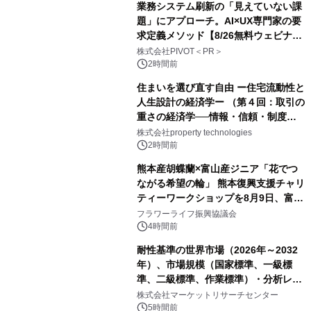
業務システム刷新の「見えていない課
題」にアプローチ。AI×UX専門家の要
求定義メソッド【8/26無料ウェビナ
ー】株式会社PIVOT
株式会社PIVOT＜PR＞
2時間前
住まいを選び直す自由 ー住宅流動性と
人生設計の経済学ー （第４回：取引の
重さの経済学──情報・信頼・制度を
PropTechはどう組み替えるか）｜
株式会社property technologies
PropTech-Lab
2時間前
熊本産胡蝶蘭×富山産ジニア「花でつ
ながる希望の輪」 熊本復興支援チャリ
ティーワークショップを8月9日、富
山・射水で開催
フラワーライフ振興協議会
4時間前
耐性基準の世界市場（2026年～2032
年）、市場規模（国家標準、一級標
準、二級標準、作業標準）・分析レポ
ートを発表
株式会社マーケットリサーチセンター
5時間前