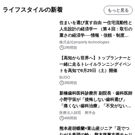
ライフスタイルの新着
もっと見る
住まいを選び直す自由 ー住宅流動性と
人生設計の経済学ー （第４回：取引の
重さの経済学──情報・信頼・制度を
PropTechはどう組み替えるか）｜
株式会社property technologies
PropTech-Lab
2時間前
【高知から世界へ】トップランナーと
一緒に走るトレイルランニングイベン
トを高知で8月29日（土）開催
BUDO
3時間前
新橋歯科医科診療所 副院長・歯科医師
小野宇宙が「後悔しない歯科選び」
「痛くない歯科治療」「不安がない治
療計画」をテーマに専門監修
医療法人財団 興学会
4時間前
熊本産胡蝶蘭×富山産ジニア「花でつ
ながる希望の輪」 熊本復興支援チャリ