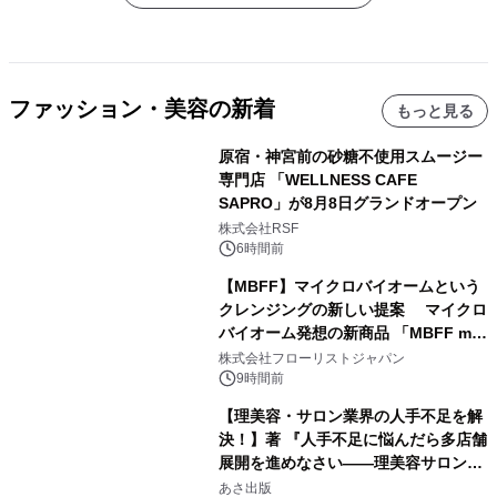
ファッション・美容の新着
もっと見る
原宿・神宮前の砂糖不使用スムージー
専門店 「WELLNESS CAFE
SAPRO」が8月8日グランドオープン
株式会社RSF
6時間前
【MBFF】マイクロバイオームという
クレンジングの新しい提案 マイクロ
バイオーム発想の新商品 「MBFF mb
クレンジングPRO」を2026年8月6日
株式会社フローリストジャパン
発売
9時間前
【理美容・サロン業界の人手不足を解
決！】著 『人手不足に悩んだら多店舗
展開を進めなさい――理美容サロン
「多店舗展開」の教科書』2026年8月
あさ出版