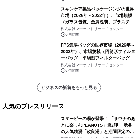
スキンケア製品パッケージングの世界
市場（2026年～2032年）、市場規模
（ガラス包装、金属包装、プラスチッ
ク包装、その他）・分析レポートを発
株式会社マーケットリサーチセンター
表
5時間前
PPS集塵バッグの世界市場（2026年～
2032年）、市場規模（円筒形フィルタ
ーバッグ、平袋型フィルターバッグ、
プリーツフィルターバッグ、その
株式会社マーケットリサーチセンター
他）・分析レポートを発表
5時間前
ビジネスの新着をもっと見る
人気のプレスリリース
スヌーピーの湯が登場！ 「サウナのあ
とに楽しむPEANUTS」第2弾 渋谷
の人気銭湯「改良湯」と期間限定のコ
1