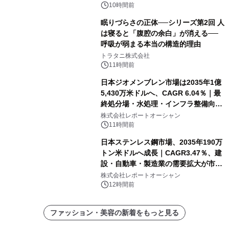
24日（月）発売
10時間前
眠りづらさの正体──シリーズ第2回 人
は寝ると「腹腔の余白」が消える──
呼吸が弱まる本当の構造的理由
トラタニ株式会社
11時間前
日本ジオメンブレン市場は2035年1億
5,430万米ドルへ、CAGR 6.04％｜最
終処分場・水処理・インフラ整備向け
需要拡大
株式会社レポートオーシャン
11時間前
日本ステンレス鋼市場、2035年190万
トン米ドルへ成長｜CAGR3.47％、建
設・自動車・製造業の需要拡大が市場
を牽引
株式会社レポートオーシャン
12時間前
ファッション・美容の新着をもっと見る