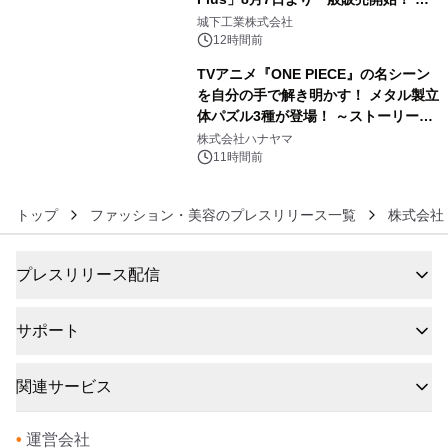
5
ーブル1本つなぐだけ、テレビの音が
城下工業株式会社
ぐっと豊かに
12時間前
TVアニメ『ONE PIECE』の名シーン
を自分の手で解き明かす！ メタル製立
体パズル3種が登場！ ～ストーリーと
6
ギミックが融合した 大人の体験型パズ
株式会社ハナヤマ
ルが8月7日(金)12時より先行予約受付
11時間前
開始～
トップ
ファッション・美容のプレスリリース一覧
株式会社
プレスリリース配信
サポート
関連サービス
•
運営会社