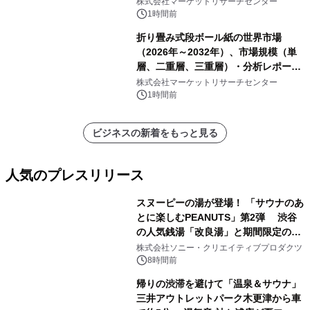
株式会社マーケットリサーチセンター
1時間前
折り畳み式段ボール紙の世界市場
（2026年～2032年）、市場規模（単
層、二重層、三重層）・分析レポート
を発表
株式会社マーケットリサーチセンター
1時間前
ビジネスの新着をもっと見る
人気のプレスリリース
スヌーピーの湯が登場！ 「サウナのあ
とに楽しむPEANUTS」第2弾 渋谷
の人気銭湯「改良湯」と期間限定のコ
1
ラボレーション サウナイキタイコラ
株式会社ソニー・クリエイティブプロダクツ
ボグッズも発売決定！
8時間前
帰りの渋滞を避けて「温泉＆サウナ」
三井アウトレットパーク木更津から車