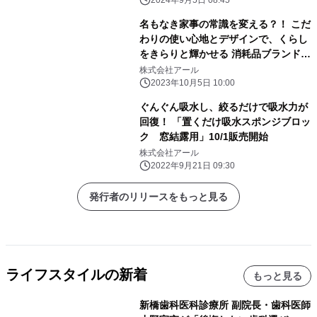
名もなき家事の常識を変える？！ こだ
わりの使い心地とデザインで、くらし
をきらりと輝かせる 消耗品ブランド
「Goodna(グッドナ)」が誕生
株式会社アール
2023年10月5日 10:00
ぐんぐん吸水し、絞るだけで吸水力が
回復！ 「置くだけ吸水スポンジブロッ
ク 窓結露用」10/1販売開始
株式会社アール
2022年9月21日 09:30
発行者のリリースをもっと見る
ライフスタイルの新着
もっと見る
新橋歯科医科診療所 副院長・歯科医師