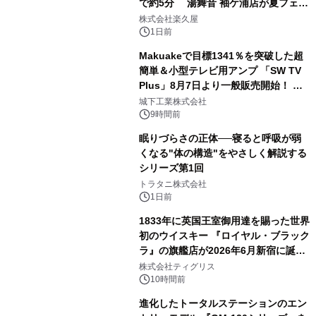
で約5分 湯舞音 袖ケ浦店が夏フェア
2
メニューを提供
株式会社楽久屋
1日前
Makuakeで目標1341％を突破した超
簡単＆小型テレビ用アンプ 「SW TV
Plus」8月7日より一般販売開始！ ケ
3
ーブル1本つなぐだけ、テレビの音が
城下工業株式会社
ぐっと豊かに
9時間前
眠りづらさの正体──寝ると呼吸が弱
くなる"体の構造"をやさしく解説する
シリーズ第1回
4
トラタニ株式会社
1日前
1833年に英国王室御用達を賜った世界
初のウイスキー 『ロイヤル・ブラック
ラ』の旗艦店が2026年6月新宿に誕
5
生 バカルディ ジャパンと連携した
株式会社ティグリス
没入型バー「BAR Arca」
10時間前
進化したトータルステーションのエン