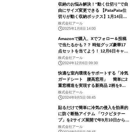
収納のお悩み解決！“動く仕切り”で自
由にサイズ変更できる 【PataPata仕
切りが動く収納ボックス】1月14日販
売開始
株式会社アール
2025年1月8日 14:00
Amazonで購入、Xでフォロー＆投稿
で当たるかも？？ 時短グッズ豪華17
点セットを当てよう！ 12月6日キャン
ペーン開始
株式会社アール
2024年12月6日 09:30
快適な室内環境をサポートする「冷気
ガードシート 腰高窓用」 簡単に2
重窓構造を実現する新商品 2柄を9月
10日に発売
株式会社アール
2024年9月5日 08:45
貼るだけで簡単に冷気の侵入を効果的
に防ぐ断熱アイテム 「ワクピタテー
プ」を2サイズ展開で年9月10日から発
売
株式会社アール
2024年9月5日 08:45