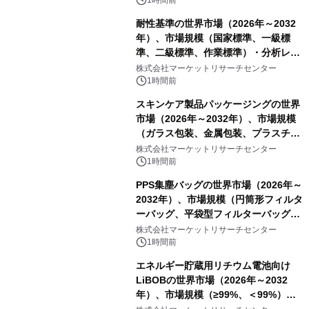
耐性基準の世界市場（2026年～2032
年）、市場規模（国家標準、一級標
準、二級標準、作業標準）・分析レポ
ートを発表
株式会社マーケットリサーチセンター
1時間前
スキンケア製品パッケージングの世界
市場（2026年～2032年）、市場規模
（ガラス包装、金属包装、プラスチッ
ク包装、その他）・分析レポートを発
株式会社マーケットリサーチセンター
表
1時間前
PPS集塵バッグの世界市場（2026年～
2032年）、市場規模（円筒形フィルタ
ーバッグ、平袋型フィルターバッグ、
プリーツフィルターバッグ、その
株式会社マーケットリサーチセンター
他）・分析レポートを発表
1時間前
エネルギー貯蔵用リチウム電池向け
LiBOBの世界市場（2026年～2032
年）、市場規模（≥99%、＜99%）・
分析レポートを発表