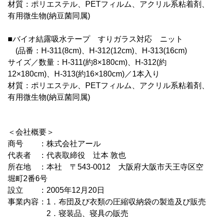
材質：ポリエステル、PETフィルム、アクリル系粘着剤、
有用微生物(納豆菌同属)
■バイオ結露吸水テープ すりガラス対応 ニット
(品番：H-311(8cm)、H-312(12cm)、H-313(16cm)
サイズ／数量：H-311(約8×180cm)、H-312(約
12×180cm)、H-313(約16×180cm)／1本入り
材質：ポリエステル、PETフィルム、アクリル系粘着剤、
有用微生物(納豆菌同属)
＜会社概要＞
商号 ：株式会社アール
代表者 ：代表取締役 辻本 敦也
所在地 ：本社 〒543-0012 大阪府大阪市天王寺区空
堀町2番6号
設立 ：2005年12月20日
事業内容：1．布団及び衣類の圧縮収納袋の製造及び販売
2．寝装品、寝具の販売