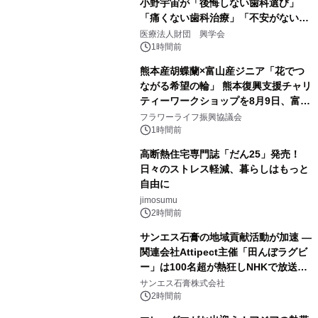
小野宇宙が「後悔しない歯科選び」
「痛くない歯科治療」「不安がない治
療計画」をテーマに専門監修
医療法人財団 興学会
1時間前
熊本産胡蝶蘭×富山産ジニア「花でつ
ながる希望の輪」 熊本復興支援チャリ
ティーワークショップを8月9日、富
山・射水で開催
フラワーライフ振興協議会
1時間前
高断熱住宅専門誌「だん25」発売！
日々のストレス軽減、暮らしはもっと
自由に
jimosumu
2時間前
サンエス石膏の地域貢献活動が加速 ―
関連会社Attipect主催「田んぼラグビ
ー」は100名超が熱狂しNHKで放送さ
れました。
サンエス石膏株式会社
2時間前