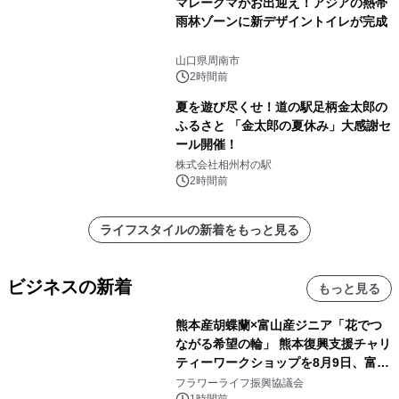
マレーグマがお出迎え！アジアの熱帯
雨林ゾーンに新デザイントイレが完成
山口県周南市
2時間前
夏を遊び尽くせ！道の駅足柄金太郎の
ふるさと 「金太郎の夏休み」大感謝セ
ール開催！
株式会社相州村の駅
2時間前
ライフスタイルの新着をもっと見る
ビジネスの新着
もっと見る
熊本産胡蝶蘭×富山産ジニア「花でつ
ながる希望の輪」 熊本復興支援チャリ
ティーワークショップを8月9日、富
山・射水で開催
フラワーライフ振興協議会
1時間前