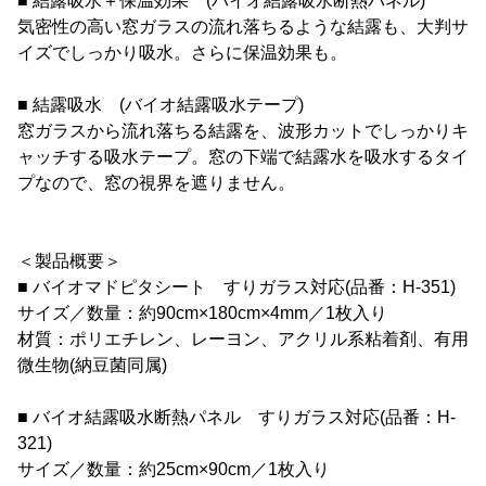
■ 結露吸水＋保温効果 (バイオ結露吸水断熱パネル)
気密性の高い窓ガラスの流れ落ちるような結露も、大判サ
イズでしっかり吸水。さらに保温効果も。
■ 結露吸水 (バイオ結露吸水テープ)
窓ガラスから流れ落ちる結露を、波形カットでしっかりキ
ャッチする吸水テープ。窓の下端で結露水を吸水するタイ
プなので、窓の視界を遮りません。
＜製品概要＞
■ バイオマドピタシート すりガラス対応(品番：H-351)
サイズ／数量：約90cm×180cm×4mm／1枚入り
材質：ポリエチレン、レーヨン、アクリル系粘着剤、有用
微生物(納豆菌同属)
■ バイオ結露吸水断熱パネル すりガラス対応(品番：H-
321)
サイズ／数量：約25cm×90cm／1枚入り