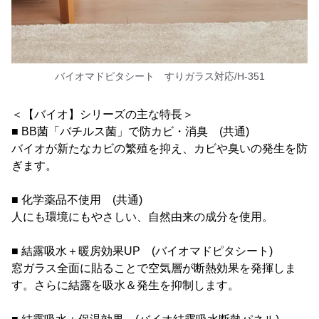
バイオマドピタシート すりガラス対応/H-351
＜【バイオ】シリーズの主な特長＞
■ BB菌「バチルス菌」で防カビ・消臭 (共通)
バイオが新たなカビの繁殖を抑え、カビや臭いの発生を防
ぎます。
■ 化学薬品不使用 (共通)
人にも環境にもやさしい、自然由来の成分を使用。
■ 結露吸水＋暖房効果UP (バイオマドピタシート)
窓ガラス全面に貼ることで空気層が断熱効果を発揮しま
す。さらに結露を吸水＆発生を抑制します。