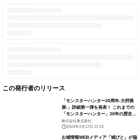
この発行者のリリース
「モンスターハンター20周年-大狩猟
展-」詳細第一弾を発表！ これまでの
「モンスターハンター」20年の歴史で
生み出された 開発データを活用した体
株式会社東北新社
験型コンテンツが六本木に集結。 「モ
2024年3月12日 22:15
ンハンの20年」を味わう52日間の展覧
お城情報WEBメディア「城びと」が協
会を開催！！