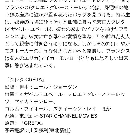
ニューヨークの高級レストランでウエートレスとして働く
フランシス(クロエ・グレース・モレッツ)は、帰宅中の地
下鉄の座席に誰かが置き忘れたバッグを見つける。持ち主
は、都会の片隅にひっそりと孤独に暮らす未亡人グレタ
(イザベル・ユペール)。彼女の家までバッグを届けたフラ
ンシスは、彼女に亡き母への愛情を重ね、年の離れた友人
として親密に付き合うようになる。しかしその絆は、やが
てストーカーのような付きまといへと発展し、フランシス
は友人のエリカ(マイカ・モンロー)とともに恐ろしい出来
事に巻き込まれていく。
『グレタ GRETA』
監督・脚本：ニール・ジョーダン
出演：イザベル・ユペール、クロエ・グレース・モレッ
ツ、マイカ・モンロー、
コルム・フィオール、スティーヴン・レイ ほか
配給：東北新社 STAR CHANNEL MOVIES
原題：『GRETA』
字幕翻訳：川又勝利(東北新社)