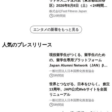
ットネス二子玉川店（東京都世田谷
区）2026年8月8日（土）＜24時間年
中無休のフィットネスジム＞
株式会社Fast Fitness Japan
14時間前
エンタメの新着をもっと見る
人気のプレスリリース
現役留学生がつくる、留学生のため
の、留学生専用プラットフォーム
Japan Alumni Network（JAN）β版
1
をリリース
一般社団法人日本国際化推進協会
5時間前
世界とつながる、日本をひらく。 創立
13周年、JAPI公式Webサイトを全面
リニューアル
2
一般社団法人日本国際化推進協会
5時間前