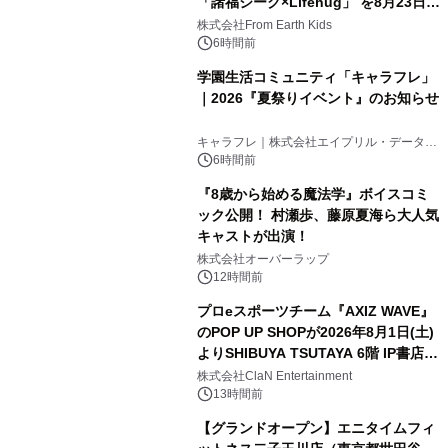
「諸福ジーク×Lifehug」 を8月23日
(日)開催
株式会社From Earth Kids
6時間前
学園生活コミュニティ「キャラフレ」
｜2026『夏祭りイベント』のお知らせ
キャラフレ｜株式会社エイプリル・データ・
デザインズ
6時間前
『8歳から始める魔法学』ボイスコミ
ック公開！ 村瀬歩、藤原夏海ら大人気
キャストが出演！
株式会社オーバーラップ
12時間前
プロeスポーツチーム『AXIZ WAVE』
のPOP UP SHOPが2026年8月1日(土)
よりSHIBUYA TSUTAYA 6階 IP書店で
開催決定！！
株式会社ClaN Entertainment
13時間前
【グランドオープン】エニタイムフィ