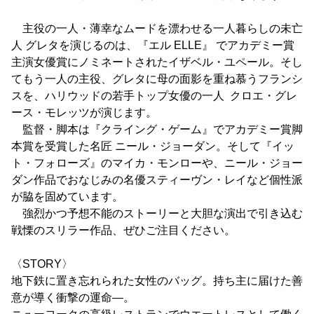
主役の一人・薄幸なムードを漂わせる一人暮らしの未亡
人 グレタを演じるのは、『エル ELLE』 でアカデミー賞
主演女優賞にノミネートされたイザベル・ユペール。そし
てもう一人の主役、グレタに母の面影を重ね慕うフランシ
スを、ハリウッドの若手トップ女優の一人 クロエ・グレ
ース・モレッツが演じます。
監督・脚本は『クライング・ゲーム』でアカデミー賞脚
本賞を受賞した名匠 ニール・ジョーダン。そして『イッ
ト・フォローズ』のマイカ・モンローや、ニール・ジョー
ダン作品でおなじみの名優スティーヴン・レイなど個性派
が脇を固めています。
強烈かつ予想不能のストーリーと大胆な演出で引き込む
戦慄のスリラー作品、ぜひご注目ください。
〈STORY〉
地下鉄に置き忘れられた女性のバッグ。持ち主に届けた善
意が導く衝撃の運命―。