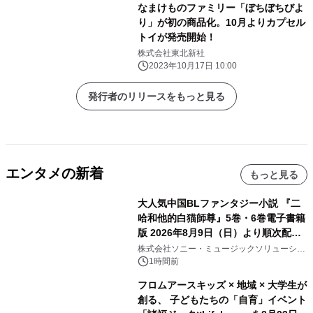
なまけものファミリー「ぼちぼちびよ
り」が初の商品化。10月よりカプセル
トイが発売開始！
株式会社東北新社
2023年10月17日 10:00
発行者のリリースをもっと見る
エンタメの新着
もっと見る
大人気中国BLファンタジー小説 『二
哈和他的白猫師尊』5巻・6巻電子書籍
版 2026年8月9日（日）より順次配信
開始
株式会社ソニー・ミュージックソリューショ
ンズ
1時間前
フロムアースキッズ × 地域 × 大学生が
創る、 子どもたちの「自育」イベント