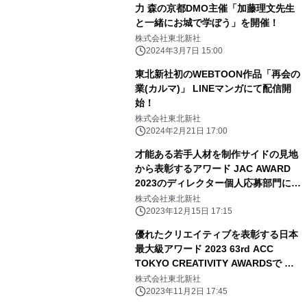
力 森の京都DMO主催「加藤理文先生
と一緒にお城で学ぼう」を開催！
株式会社東北新社
2024年3月7日 15:00
東北新社初のWEBTOON作品「再会の
業(カルマ)」 LINEマンガにて配信開
始！
株式会社東北新社
2024年2月21日 17:00
才能ある若手人材を制作サイドの見地
から表彰するアワード JAC AWARD
2023のディレクター個人応募部門にて
グランプリを受賞！
株式会社東北新社
2023年12月15日 17:15
優れたクリエイティブを表彰する日本
最大級アワード 2023 63rd ACC
TOKYO CREATIVITY AWARDSで フ
ィルム部門Bカテゴリーにて 総務大臣
株式会社東北新社
賞／ACCグランプリを受賞！
2023年11月2日 17:45