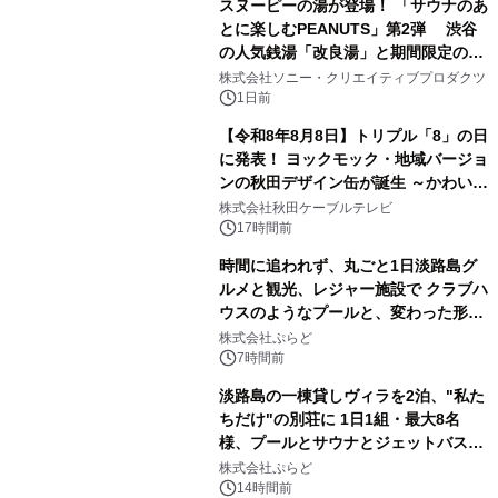
スヌーピーの湯が登場！ 「サウナのあ
とに楽しむPEANUTS」第2弾 渋谷
の人気銭湯「改良湯」と期間限定のコ
3
ラボレーション サウナイキタイコラ
株式会社ソニー・クリエイティブプロダクツ
ボグッズも発売決定！
1日前
【令和8年8月8日】トリプル「8」の日
に発表！ ヨックモック・地域バージョ
ンの秋田デザイン缶が誕生 ～かわいい
4
秋田犬の子犬と秋田の四季と名所を巡
株式会社秋田ケーブルテレビ
るパッケージ～ 9月1日(火)秋田県内で
17時間前
販売開始
時間に追われず、丸ごと1日淡路島グ
ルメと観光、レジャー施設で クラブハ
ウスのようなプールと、変わった形の
5
サウナも 「THE BOXY AWAJI」のお
株式会社ぷらど
得な素泊まり連泊プランで
7時間前
淡路島の一棟貸しヴィラを2泊、"私た
ちだけ"の別荘に 1日1組・最大8名
様、プールとサウナとジェットバス付
6
きで Villa Mon Temps AWAJIの連泊
株式会社ぷらど
素泊りプラン
14時間前