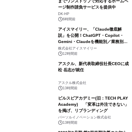
までワンストップで対応するホームペ
ージ制作請負サービスを提供中
DK-HP
6時間前
アイスマイリー、「Claude徹底解
説」を公開！ChatGPT・Copilot・
Gemini・Claudeを機能別／業務別に
比較―自社に合う生成AIの選び方がわ
株式会社アイスマイリー
かる実践ガイド
12時間前
アスクル、新代表取締役社長CEOに成
松 岳志が就任
アスクル株式会社
13時間前
ビルスピアカデミー(旧：TECH PLAY
Academy) 「変革は外注できない」
を掲げ、リブランディング
パーソルイノベーション株式会社
13時間前