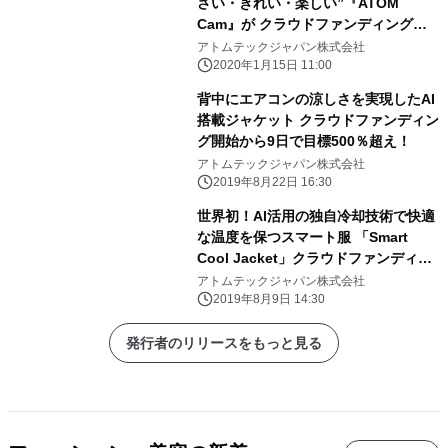
さい・きれい・楽しい”『ATOM
Cam』が クラウドファンディング開
始
アトムテックジャパン株式会社
2020年1月15日 11:00
背中にエアコンの涼しさを実現したAI
搭載ジャケット クラウドファンディン
グ開始から9日で目標500％超え！
アトムテックジャパン株式会社
2019年8月22日 16:30
世界初！AI活用の独自冷却技術で快適
な温度を保つスマート服 「Smart
Cool Jacket」クラウドファンディン
グ開始
アトムテックジャパン株式会社
2019年8月9日 14:30
発行者のリリースをもっと見る