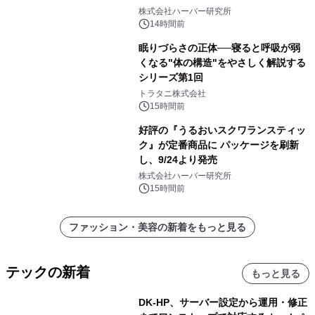
し、ライン使いで潤いに満ちた肌へ
株式会社ハーバー研究所
14時間前
眠りづらさの正体──寝ると呼吸が弱
くなる"体の構造"をやさしく解説する
シリーズ第1回
トラタニ株式会社
15時間前
好評の『うるおいスクワランスティッ
ク』が定番商品に パッケージを刷新
し、9/24より発売
株式会社ハーバー研究所
15時間前
ファッション・美容の新着をもっと見る
テックの新着
もっと見る
DK-HP、サーバー設定から運用・修正