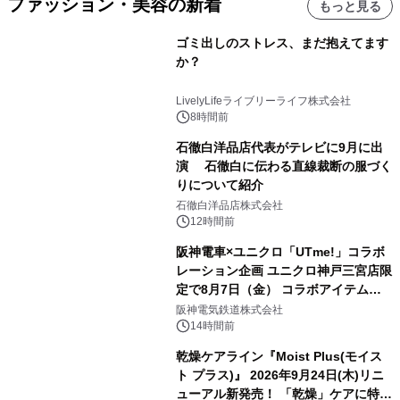
ファッション・美容の新着
もっと見る
ゴミ出しのストレス、まだ抱えてます
か？
LivelyLifeライブリーライフ株式会社
8時間前
石徹白洋品店代表がテレビに9月に出
演 石徹白に伝わる直線裁断の服づく
りについて紹介
石徹白洋品店株式会社
12時間前
阪神電車×ユニクロ「UTme!」コラボ
レーション企画 ユニクロ神戸三宮店限
定で8月7日（金） コラボアイテムが
発売決定！
阪神電気鉄道株式会社
14時間前
乾燥ケアライン『Moist Plus(モイス
ト プラス)』 2026年9月24日(木)リニ
ューアル新発売！ 「乾燥」ケアに特化