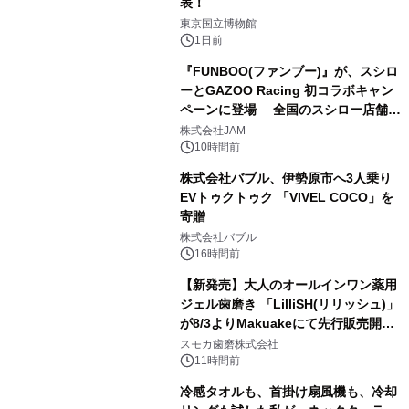
表！
2
東京国立博物館
1日前
『FUNBOO(ファンブー)』が、スシロ
ーとGAZOO Racing 初コラボキャン
ペーンに登場 全国のスシロー店舗で
3
GR 4車種の FUNBOO(ミニカー)付き
株式会社JAM
メニューが展開されます
10時間前
株式会社バブル、伊勢原市へ3人乗り
EVトゥクトゥク 「VIVEL COCO」を
寄贈
4
株式会社バブル
16時間前
【新発売】大人のオールインワン薬用
ジェル歯磨き 「LilliSH(リリッシュ)」
が8/3よりMakuakeにて先行販売開
5
始！
スモカ歯磨株式会社
11時間前
冷感タオルも、首掛け扇風機も、冷却