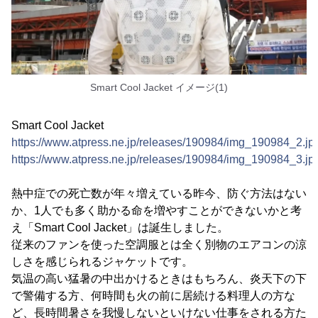
Smart Cool Jacket イメージ(1)
Smart Cool Jacket
https://www.atpress.ne.jp/releases/190984/img_190984_2.jp
https://www.atpress.ne.jp/releases/190984/img_190984_3.jp
熱中症での死亡数が年々増えている昨今、防ぐ方法はない
か、1人でも多く助かる命を増やすことができないかと考
え「Smart Cool Jacket」は誕生しました。
従来のファンを使った空調服とは全く別物のエアコンの涼
しさを感じられるジャケットです。
気温の高い猛暑の中出かけるときはもちろん、炎天下の下
で警備する方、何時間も火の前に居続ける料理人の方な
ど、長時間暑さを我慢しないといけない仕事をされる方た