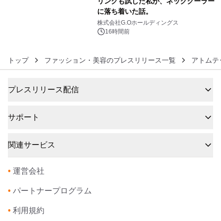
リングも試した私が、ネッククーラー
に落ち着いた話。
6
株式会社G.Oホールディングス
16時間前
トップ
ファッション・美容のプレスリリース一覧
アトムテ
プレスリリース配信
サポート
関連サービス
•
運営会社
•
パートナープログラム
•
利用規約