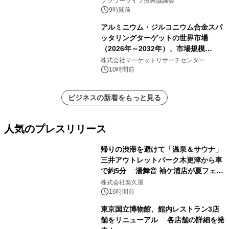
フラワーライフ振興協議会
9時間前
アルミニウム・ジルコニウム合金スパ
ッタリングターゲットの世界市場
（2026年～2032年）、市場規模
（0.995、0.999、その他）・分析レポ
株式会社マーケットリサーチセンター
ートを発表
10時間前
ビジネスの新着をもっと見る
人気のプレスリリース
帰りの渋滞を避けて「温泉＆サウナ」
三井アウトレットパーク木更津から車
で約5分 湯舞音 袖ケ浦店が夏フェア
1
メニューを提供
株式会社楽久屋
16時間前
東京国立博物館、館内レストラン3店
舗をリニューアル 各店舗の詳細を発