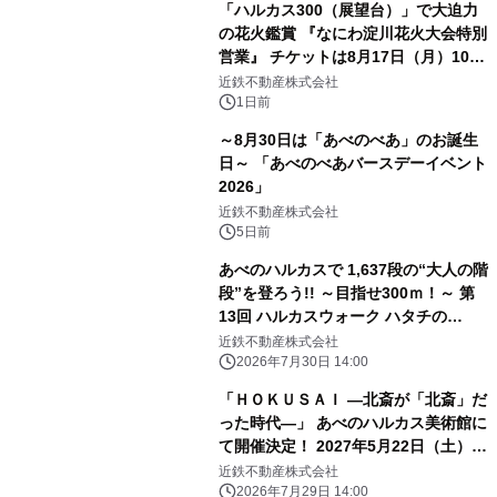
「ハルカス300（展望台）」で大迫力
の花火鑑賞 『なにわ淀川花火大会特別
営業』 チケットは8月17日（月）10時
00分から販売開始！
近鉄不動産株式会社
1日前
～8月30日は「あべのべあ」のお誕生
日～ 「あべのべあバースデーイベント
2026」
近鉄不動産株式会社
5日前
あべのハルカスで 1,637段の“大人の階
段”を登ろう!! ～目指せ300ｍ！～ 第
13回 ハルカスウォーク ハタチの
challenge!! 2027年1月11日（月・
近鉄不動産株式会社
祝）「成人の日」に開催
2026年7月30日 14:00
「ＨＯＫＵＳＡＩ ―北斎が「北斎」だ
った時代―」 あべのハルカス美術館に
て開催決定！ 2027年5月22日（土）か
ら7月19日（月・祝）まで
近鉄不動産株式会社
2026年7月29日 14:00