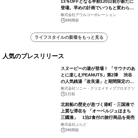
13％OFFとなる早割120日前が新たに
登場。早めの計画でいつもと変わらぬ
大人の冬旅を。ー夕日ヶ浦温泉「佳松
株式会社アウルコーポレーション
苑 別邸ふうか」ー
6時間前
ライフスタイルの新着をもっと見る
人気のプレスリリース
スヌーピーの湯が登場！ 「サウナのあ
とに楽しむPEANUTS」第2弾 渋谷
の人気銭湯「改良湯」と期間限定のコ
1
ラボレーション サウナイキタイコラ
株式会社ソニー・クリエイティブプロダクツ
ボグッズも発売決定！
1日前
北前船の歴史が息づく港町・三国湊で
上質な滞在を 「オーベルジュほまち
三國湊」 1泊2食付の旅行商品を発売
2
株式会社ぷらど
5時間前