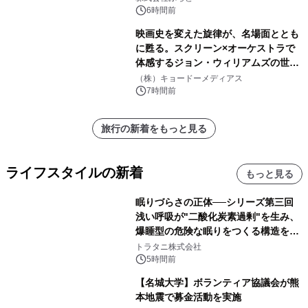
素泊りプラン
6時間前
映画史を変えた旋律が、名場面ととも
に甦る。スクリーン×オーケストラで
体感するジョン・ウィリアムズの世
界。ジョン・ウィリアムズ：シネマ・
（株）キョードーメディアス
スペクタキュラー・コンサート 開催決
7時間前
定！
旅行の新着をもっと見る
ライフスタイルの新着
もっと見る
眠りづらさの正体──シリーズ第三回
浅い呼吸が"二酸化炭素過剰"を生み、
爆睡型の危険な眠りをつくる構造を解
説
トラタニ株式会社
5時間前
【名城大学】ボランティア協議会が熊
本地震で募金活動を実施