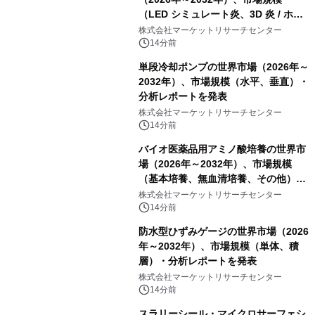
（LED シミュレート炎、3D 炎 / ホロ
グラフィック効果、水ミスト炎）・分
株式会社マーケットリサーチセンター
析レポートを発表
14分前
単段冷却ポンプの世界市場（2026年～
2032年）、市場規模（水平、垂直）・
分析レポートを発表
株式会社マーケットリサーチセンター
14分前
バイオ医薬品用アミノ酸培養の世界市
場（2026年～2032年）、市場規模
（基本培養、無血清培養、その他）・
分析レポートを発表
株式会社マーケットリサーチセンター
14分前
防水型ひずみゲージの世界市場（2026
年～2032年）、市場規模（単体、積
層）・分析レポートを発表
株式会社マーケットリサーチセンター
14分前
スラリーシール・マイクロサーフェシ