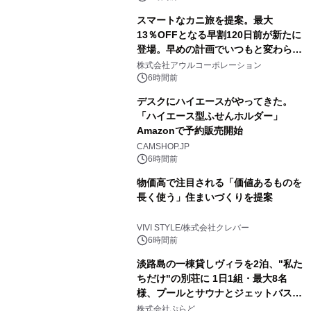
スマートなカニ旅を提案。最大
13％OFFとなる早割120日前が新たに
登場。早めの計画でいつもと変わらぬ
大人の冬旅を。ー夕日ヶ浦温泉「佳松
株式会社アウルコーポレーション
苑 別邸ふうか」ー
6時間前
デスクにハイエースがやってきた。
「ハイエース型ふせんホルダー」
Amazonで予約販売開始
CAMSHOP.JP
6時間前
物価高で注目される「価値あるものを
長く使う」住まいづくりを提案
VIVI STYLE/株式会社クレバー
6時間前
淡路島の一棟貸しヴィラを2泊、"私た
ちだけ"の別荘に 1日1組・最大8名
様、プールとサウナとジェットバス付
きで Villa Mon Temps AWAJIの連泊
株式会社ぷらど