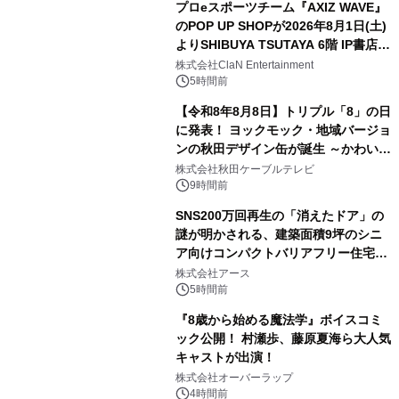
プロeスポーツチーム『AXIZ WAVE』
のPOP UP SHOPが2026年8月1日(土)
よりSHIBUYA TSUTAYA 6階 IP書店で
3
開催決定！！
株式会社ClaN Entertainment
5時間前
【令和8年8月8日】トリプル「8」の日
に発表！ ヨックモック・地域バージョ
ンの秋田デザイン缶が誕生 ～かわいい
4
秋田犬の子犬と秋田の四季と名所を巡
株式会社秋田ケーブルテレビ
るパッケージ～ 9月1日(火)秋田県内で
9時間前
販売開始
SNS200万回再生の「消えたドア」の
謎が明かされる、建築面積9坪のシニ
ア向けコンパクトバリアフリー住宅が
5
誕生
株式会社アース
5時間前
『8歳から始める魔法学』ボイスコミ
ック公開！ 村瀬歩、藤原夏海ら大人気
キャストが出演！
6
株式会社オーバーラップ
4時間前