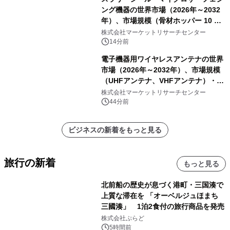
ング機器の世界市場（2026年～2032
年）、市場規模（骨材ホッパー 10 m³
以下、骨材ホッパー 10 m³～12 m³、
株式会社マーケットリサーチセンター
骨材ホッパー 12 m³以上）・分析レポ
14分前
ートを発表
電子機器用ワイヤレスアンテナの世界
市場（2026年～2032年）、市場規模
（UHFアンテナ、VHFアンテナ）・分
析レポートを発表
株式会社マーケットリサーチセンター
44分前
ビジネスの新着をもっと見る
旅行の新着
もっと見る
北前船の歴史が息づく港町・三国湊で
上質な滞在を 「オーベルジュほまち
三國湊」 1泊2食付の旅行商品を発売
株式会社ぷらど
5時間前