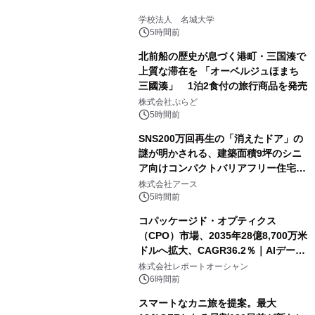
学校法人 名城大学
5時間前
北前船の歴史が息づく港町・三国湊で
上質な滞在を 「オーベルジュほまち
三國湊」 1泊2食付の旅行商品を発売
株式会社ぷらど
5時間前
SNS200万回再生の「消えたドア」の
謎が明かされる、建築面積9坪のシニ
ア向けコンパクトバリアフリー住宅が
誕生
株式会社アース
5時間前
コパッケージド・オプティクス
（CPO）市場、2035年28億8,700万米
ドルへ拡大、CAGR36.2％｜AIデータ
センター・高速光通信需要が成長を加
株式会社レポートオーシャン
速
6時間前
スマートなカニ旅を提案。最大