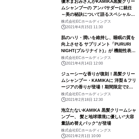
優木まおみさんがKAMIKA黒髪クリー
ムシャンプーの アンバサダーに就任
～美の秘訣について語るスペシャルイ
ンタビュー動画を公開～
株式会社ECホールディングス
2021年4月15日 11:30
肌のハリ・潤いを維持し、睡眠の質を
向上させる サプリメント「PURURI
NIGHT(プルリナイト)」が 機能性表示
食品を取得！
株式会社ECホールディングス
2021年4月14日 12:00
ジューシーな香りが復刻！黒髪クリー
ムシャンプー・KAMIKAに 洋梨＆フリ
ージアの香りが登場！期間限定で2月
17日に発売
株式会社ECホールディングス
2021年2月18日 12:30
泡立たないKAMIKA 黒髪クリームシャ
ンプー、 髪と地球環境に優しい“大容
量詰め替えパック”が登場
株式会社ECホールディングス
2021年2月1日 10:00