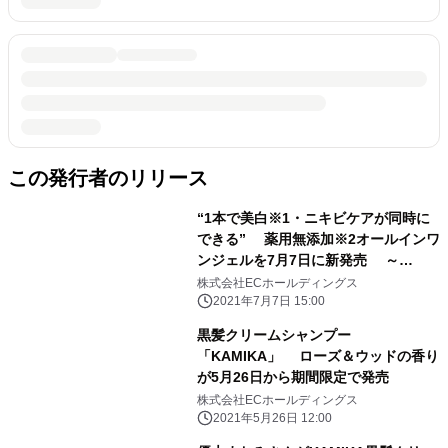
この発行者のリリース
“1本で美白※1・ニキビケアが同時に
できる” 薬用無添加※2オールインワ
ンジェルを7月7日に新発売 ～
asiam(アシアム)～
株式会社ECホールディングス
2021年7月7日 15:00
黒髪クリームシャンプー
「KAMIKA」 ローズ＆ウッドの香り
が5月26日から期間限定で発売
株式会社ECホールディングス
2021年5月26日 12:00