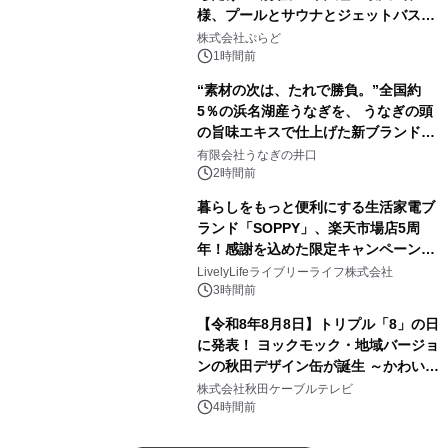
様、プールとサウナとジェットバス付
きで Villa Mon Temps AWAJIの連泊
株式会社ぷらど
素泊りプラン
1時間前
“素材の次は、たれで勝負。”全国約
5％の浜名湖産うなぎを、 うなぎの頭
の旨味エキスで仕上げた新ブランド
「井口の誉」誕生
有限会社うなぎの井口
2時間前
暮らしをもっと便利にする生活家電ブ
ランド「SOPPY」、楽天市場店5周
年！感謝を込めた限定キャンペーンを
8月10日より開催
LivelyLifeライブリーライフ株式会社
3時間前
【令和8年8月8日】トリプル「8」の日
に発表！ ヨックモック・地域バージョ
ンの秋田デザイン缶が誕生 ～かわいい
秋田犬の子犬と秋田の四季と名所を巡
株式会社秋田ケーブルテレビ
るパッケージ～ 9月1日(火)秋田県内で
4時間前
販売開始