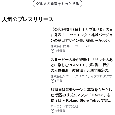
グルメの新着をもっと見る
人気のプレスリリース
【令和8年8月8日】トリプル「8」の日
に発表！ ヨックモック・地域バージョ
ンの秋田デザイン缶が誕生 ～かわいい
1
秋田犬の子犬と秋田の四季と名所を巡
株式会社秋田ケーブルテレビ
るパッケージ～ 9月1日(火)秋田県内で
4時間前
販売開始
スヌーピーの湯が登場！ 「サウナのあ
とに楽しむPEANUTS」第2弾 渋谷
の人気銭湯「改良湯」と期間限定のコ
2
ラボレーション サウナイキタイコラ
株式会社ソニー・クリエイティブプロダクツ
ボグッズも発売決定！
1日前
8月8日は音楽シーンに革新をもたらし
た 伝説のリズムマシン「TR-808」を
祝う日 ～Roland Store Tokyoで実機
3
を展示しての 記念キャンペーンを開
ローランド株式会社
催 英国ラジオ「NTS」の 特別プログ
3時間前