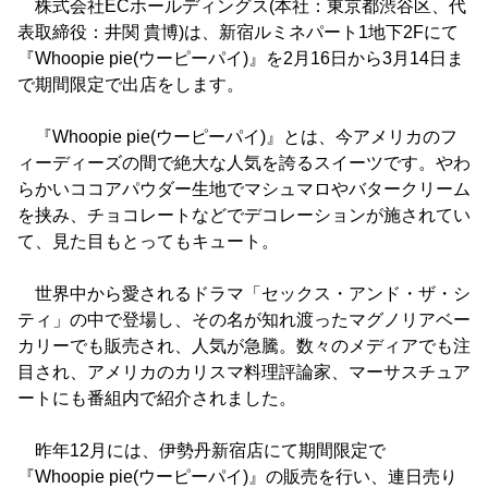
株式会社ECホールディングス(本社：東京都渋谷区、代
表取締役：井関 貴博)は、新宿ルミネパート1地下2Fにて
『Whoopie pie(ウーピーパイ)』を2月16日から3月14日ま
で期間限定で出店をします。
『Whoopie pie(ウーピーパイ)』とは、今アメリカのフ
ィーディーズの間で絶大な人気を誇るスイーツです。やわ
らかいココアパウダー生地でマシュマロやバタークリーム
を挟み、チョコレートなどでデコレーションが施されてい
て、見た目もとってもキュート。
世界中から愛されるドラマ「セックス・アンド・ザ・シ
ティ」の中で登場し、その名が知れ渡ったマグノリアベー
カリーでも販売され、人気が急騰。数々のメディアでも注
目され、アメリカのカリスマ料理評論家、マーサスチュア
ートにも番組内で紹介されました。
昨年12月には、伊勢丹新宿店にて期間限定で
『Whoopie pie(ウーピーパイ)』の販売を行い、連日売り