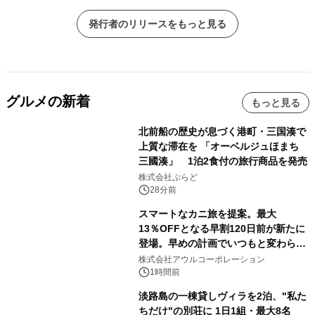
発行者のリリースをもっと見る
グルメの新着
もっと見る
北前船の歴史が息づく港町・三国湊で
上質な滞在を 「オーベルジュほまち
三國湊」 1泊2食付の旅行商品を発売
株式会社ぷらど
28分前
スマートなカニ旅を提案。最大
13％OFFとなる早割120日前が新たに
登場。早めの計画でいつもと変わらぬ
大人の冬旅を。ー夕日ヶ浦温泉「佳松
株式会社アウルコーポレーション
苑 別邸ふうか」ー
1時間前
淡路島の一棟貸しヴィラを2泊、"私た
ちだけ"の別荘に 1日1組・最大8名