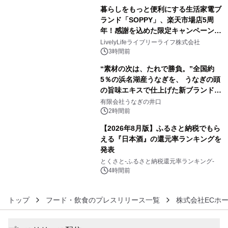
ラムや、「TR-808」を愛する伝説的
暮らしをもっと便利にする生活家電ブ
アーティストを フィーチャーしたアニ
ランド「SOPPY」、楽天市場店5周
メーションを公開～
年！感謝を込めた限定キャンペーンを
4
8月10日より開催
LivelyLifeライブリーライフ株式会社
3時間前
“素材の次は、たれで勝負。”全国約
5％の浜名湖産うなぎを、 うなぎの頭
の旨味エキスで仕上げた新ブランド
5
「井口の誉」誕生
有限会社うなぎの井口
2時間前
【2026年8月版】ふるさと納税でもら
える『日本酒』の還元率ランキングを
発表
6
とくさと-ふるさと納税還元率ランキング-
4時間前
トップ
フード・飲食のプレスリリース一覧
株式会社ECホ