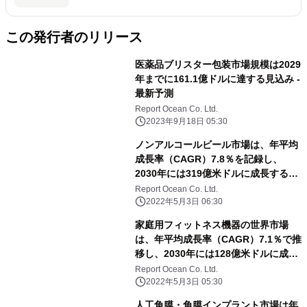
この発行者のリリース
医薬品ブリスター包装市場規模は2029
年までに161.1億ドルに達する見込み -
最新予測
Report Ocean Co. Ltd.
2023年9月18日 05:30
ノンアルコールビール市場は、年平均
成長率（CAGR）7.8％を記録し、
2030年には319億米ドルに成長すると
予測される
Report Ocean Co. Ltd.
2022年5月3日 06:30
家庭用フィットネス機器の世界市場
は、年平均成長率（CAGR）7.1％で推
移し、2030年には128億米ドルに成長
すると予測
Report Ocean Co. Ltd.
2022年5月3日 05:30
人工角膜・角膜インプラント市場は年