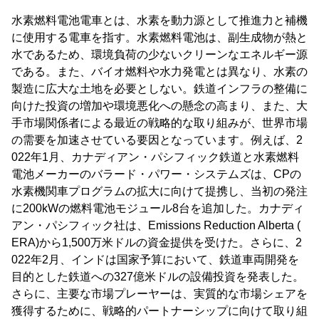
水素燃料電池電車とは、水素を動力源として推進力と補機
に使用する電車を指す。水素燃料電池は、副生成物が熱と
水であるため、環境負荷の少ないクリーンなエネルギー源
である。また、バイオ燃料や水力発電とは異なり、水素の
製造に広大な土地を必要としない。鉄道インフラの整備に
向けた投資の増加や環境悪化への懸念の高まり、また、大
手市場関係者による最近の戦略的な取り組みが、世界市場
の需要を加速させている要因となっています。例えば、2
022年1月、カナディアン・パシフィック鉄道と水素燃料
電池メーカーのバラード・パワー・システムズは、CPの
水素機関車プログラムの拡大に向けて提携し、当初の発注
に200kWの燃料電池モジュール8台を追加した。カナディ
アン・パシフィック社は、Emissions Reduction Alberta (
ERA)から1,500万米ドルの資金提供を受けた。さらに、2
022年2月、インドは国家予算において、鉄道車両開発を
目的とした鉄道への327億米ドルの設備投資を発表した。
さらに、主要な市場プレーヤーは、実質的な市場シェアを
獲得するために、戦略的パートナーシップに向けて取り組