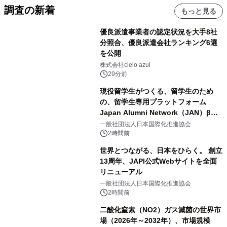
調査の新着
もっと見る
優良派遣事業者の認定状況を大手8社
分照合、優良派遣会社ランキング6選
を公開
株式会社cielo azul
29分前
現役留学生がつくる、留学生のため
の、留学生専用プラットフォーム
Japan Alumni Network（JAN）β版
をリリース
一般社団法人日本国際化推進協会
2時間前
世界とつながる、日本をひらく。 創立
13周年、JAPI公式Webサイトを全面
リニューアル
一般社団法人日本国際化推進協会
2時間前
二酸化窒素（NO2）ガス滅菌の世界市
場（2026年～2032年）、市場規模