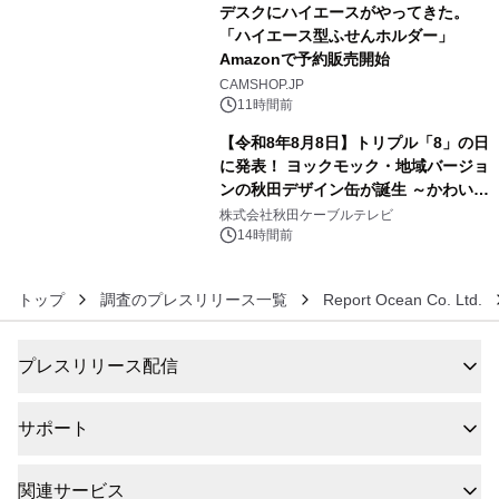
デスクにハイエースがやってきた。
「ハイエース型ふせんホルダー」
Amazonで予約販売開始
5
CAMSHOP.JP
11時間前
【令和8年8月8日】トリプル「8」の日
に発表！ ヨックモック・地域バージョ
ンの秋田デザイン缶が誕生 ～かわいい
6
秋田犬の子犬と秋田の四季と名所を巡
株式会社秋田ケーブルテレビ
るパッケージ～ 9月1日(火)秋田県内で
14時間前
販売開始
トップ
調査のプレスリリース一覧
Report Ocean Co. Ltd.
プレスリリース配信
サポート
関連サービス