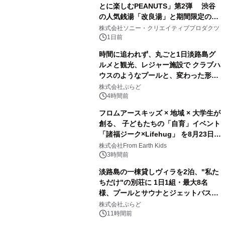
とに楽しむPEANUTS」第2弾 渋谷
の人気銭湯「改良湯」と期間限定のコ
1
ラボレーション サウナイキタイコラ
株式会社ソニー・クリエイティブプロダクツ
ボグッズも発売決定！
1日前
時間に追われず、丸ごと1日淡路島グ
ルメと観光、レジャー施設で クラブハ
ウスのようなプールと、変わった形の
2
サウナも 「THE BOXY AWAJI」のお
株式会社ぷらど
得な素泊まり連泊プランで
4時間前
フロムアースキッズ × 地域 × 大学生が
創る、 子どもたちの「自育」イベント
「諸福ジーク×Lifehug」 を8月23日
3
(日)開催
株式会社From Earth Kids
3時間前
淡路島の一棟貸しヴィラを2泊、"私た
ちだけ"の別荘に 1日1組・最大8名
様、プールとサウナとジェットバス付
4
きで Villa Mon Temps AWAJIの連泊
株式会社ぷらど
素泊りプラン
11時間前