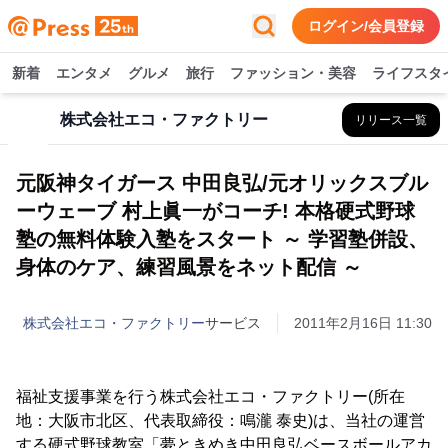
ログイン/会員登録
新着
エンタメ
グルメ
旅行
ファッション・美容
ライフスタ
株式会社エコ・ファクトリー
リリース一覧
元阪神タイガース 中田良弘/元オリックスブル
ーウェーブ 村上眞一がコーチ! 本格硬式野球
塾の無料体験入塾をスタート ～ 学習塾併設、
身体のケア、練習風景をネット配信 ～
株式会社エコ・ファクトリー
サービス
2011年2月16日 11:30
福祉支援事業を行う株式会社エコ・ファクトリー(所在
地：大阪市北区、代表取締役：鳴瀧 泰史)は、当社の運営
する硬式野球教室「夢ときめき中田良弘ベースボールアカ