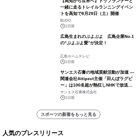
【高知から世界へ】トップランナーと
一緒に走るトレイルランニングイベン
トを高知で8月29日（土）開催
BUDO
1日前
広島生まれのぷよぷよ 広島企業No.1
の“ぷよぷよ愛”が決定！
広島ホームテレビ
1日前
サンエス石膏の地域貢献活動が加速 ―
関連会社Attipect主催「田んぼラグビ
ー」は100名超が熱狂しNHKで放送さ
れました。
サンエス石膏株式会社
1日前
スポーツの新着をもっと見る
人気のプレスリリース