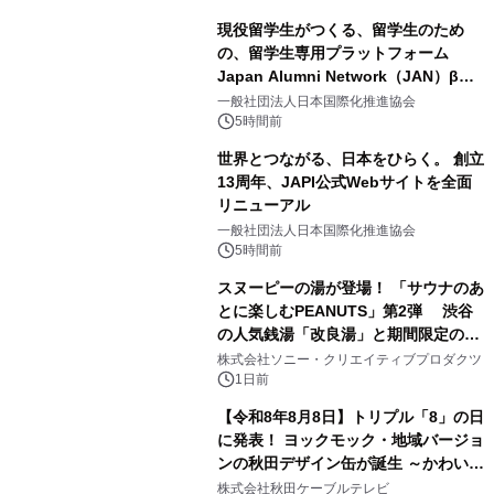
現役留学生がつくる、留学生のため
の、留学生専用プラットフォーム
Japan Alumni Network（JAN）β版
1
をリリース
一般社団法人日本国際化推進協会
5時間前
世界とつながる、日本をひらく。 創立
13周年、JAPI公式Webサイトを全面
リニューアル
2
一般社団法人日本国際化推進協会
5時間前
スヌーピーの湯が登場！ 「サウナのあ
とに楽しむPEANUTS」第2弾 渋谷
の人気銭湯「改良湯」と期間限定のコ
3
ラボレーション サウナイキタイコラ
株式会社ソニー・クリエイティブプロダクツ
ボグッズも発売決定！
1日前
【令和8年8月8日】トリプル「8」の日
に発表！ ヨックモック・地域バージョ
ンの秋田デザイン缶が誕生 ～かわいい
4
秋田犬の子犬と秋田の四季と名所を巡
株式会社秋田ケーブルテレビ