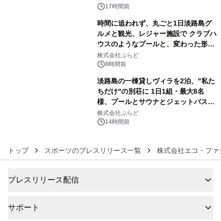
るパッケージ～ 9月1日(火)秋田県内で
17時間前
販売開始
時間に追われず、丸ごと1日淡路島グ
ルメと観光、レジャー施設で クラブハ
ウスのようなプールと、変わった形の
5
サウナも 「THE BOXY AWAJI」のお
株式会社ぷらど
得な素泊まり連泊プランで
8時間前
淡路島の一棟貸しヴィラを2泊、"私た
ちだけ"の別荘に 1日1組・最大8名
様、プールとサウナとジェットバス付
6
きで Villa Mon Temps AWAJIの連泊
株式会社ぷらど
素泊りプラン
14時間前
トップ
スポーツのプレスリリース一覧
株式会社エコ・ファ
プレスリリース配信
サポート