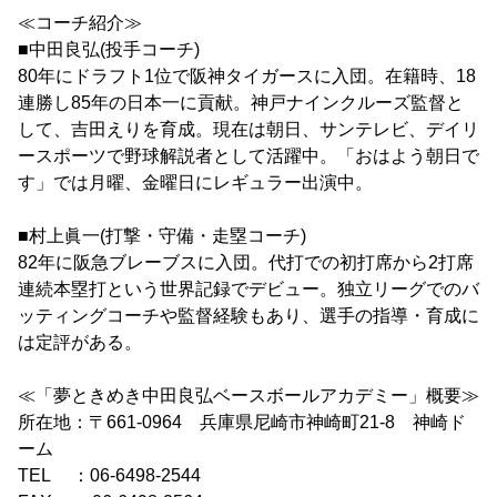
≪コーチ紹介≫
■中田良弘(投手コーチ)
80年にドラフト1位で阪神タイガースに入団。在籍時、18
連勝し85年の日本一に貢献。神戸ナインクルーズ監督と
して、吉田えりを育成。現在は朝日、サンテレビ、デイリ
ースポーツで野球解説者として活躍中。「おはよう朝日で
す」では月曜、金曜日にレギュラー出演中。
■村上眞一(打撃・守備・走塁コーチ)
82年に阪急ブレーブスに入団。代打での初打席から2打席
連続本塁打という世界記録でデビュー。独立リーグでのバ
ッティングコーチや監督経験もあり、選手の指導・育成に
は定評がある。
≪「夢ときめき中田良弘ベースボールアカデミー」概要≫
所在地：〒661-0964 兵庫県尼崎市神崎町21-8 神崎ド
ーム
TEL ：06-6498-2544