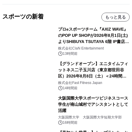
スポーツの新着
もっと見る
プロeスポーツチーム『AXIZ WAVE』
のPOP UP SHOPが2026年8月1日(土)
よりSHIBUYA TSUTAYA 6階 IP書店で
開催決定！！
株式会社ClaN Entertainment
13時間前
【グランドオープン】エニタイムフィ
ットネス二子玉川店（東京都世田谷
区）2026年8月8日（土）＜24時間年
中無休のフィットネスジム＞
株式会社Fast Fitness Japan
14時間前
大阪国際大学スポーツビジネスコース
学生が南山城村でアシスタントとして
活躍
大阪国際大学 大阪国際大学短期大学部
16時間前