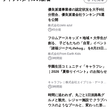
優良派遣事業者の認定状況を大手8社
分照合、優良派遣会社ランキング6選
を公開
株式会社cielo azul
45分前
フロムアースキッズ × 地域 × 大学生が
創る、 子どもたちの「自育」イベント
「諸福ジーク×Lifehug」 を8月23日
(日)開催
株式会社From Earth Kids
3時間前
学園生活コミュニティ「キャラフレ」
｜2026『夏祭りイベント』のお知らせ
キャラフレ｜株式会社エイプリル・データ・
デザインズ
3時間前
時間に追われず、丸ごと1日淡路島グ
ルメと観光、レジャー施設で クラブハ
ウスのようなプールと、変わった形の