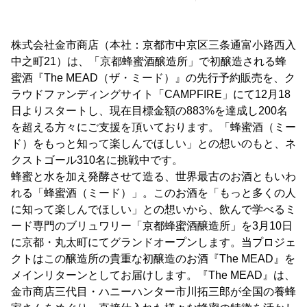
株式会社金市商店（本社：京都市中京区三条通富小路西入
中之町21）は、「京都蜂蜜酒醸造所」で初醸造される蜂
蜜酒『The MEAD（ザ・ミード）』の先行予約販売を、ク
ラウドファンディングサイト「CAMPFIRE」にて12月18
日よりスタートし、現在目標金額の883%を達成し200名
を超える方々にご支援を頂いております。「蜂蜜酒（ミー
ド）をもっと知って楽しんでほしい」との想いのもと、ネ
クストゴール310名に挑戦中です。
蜂蜜と水を加え発酵させて造る、世界最古のお酒ともいわ
れる「蜂蜜酒（ミード）」。このお酒を「もっと多くの人
に知って楽しんでほしい」との想いから、飲んで学べるミ
ード専門のブリュワリー「京都蜂蜜酒醸造所」を3月10日
に京都・丸太町にてグランドオープンします。当プロジェ
クトはこの醸造所の貴重な初醸造のお酒『The MEAD』を
メインリターンとしてお届けします。『The MEAD』は、
金市商店三代目・ハニーハンター市川拓三郎が全国の養蜂