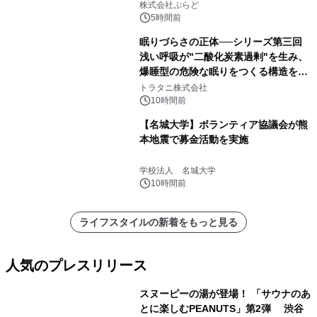
サウナも 「THE BOXY AWAJI」のお
株式会社ぷらど
得な素泊まり連泊プランで
5時間前
眠りづらさの正体──シリーズ第三回
浅い呼吸が"二酸化炭素過剰"を生み、
爆睡型の危険な眠りをつくる構造を解
説
トラタニ株式会社
10時間前
【名城大学】ボランティア協議会が熊
本地震で募金活動を実施
学校法人 名城大学
10時間前
ライフスタイルの新着をもっと見る
人気のプレスリリース
スヌーピーの湯が登場！ 「サウナのあ
とに楽しむPEANUTS」第2弾 渋谷