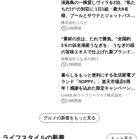
淡路島の一棟貸しヴィラを2泊、"私た
ちだけ"の別荘に 1日1組・最大8名
様、プールとサウナとジェットバス付
きで Villa Mon Temps AWAJIの連泊
株式会社ぷらど
素泊りプラン
11時間前
“素材の次は、たれで勝負。”全国約
5％の浜名湖産うなぎを、 うなぎの頭
の旨味エキスで仕上げた新ブランド
「井口の誉」誕生
有限会社うなぎの井口
12時間前
暮らしをもっと便利にする生活家電ブ
ランド「SOPPY」、楽天市場店5周
年！感謝を込めた限定キャンペーンを
8月10日より開催
LivelyLifeライブリーライフ株式会社
13時間前
グルメの新着をもっと見る
ライフスタイルの新着
もっと見る