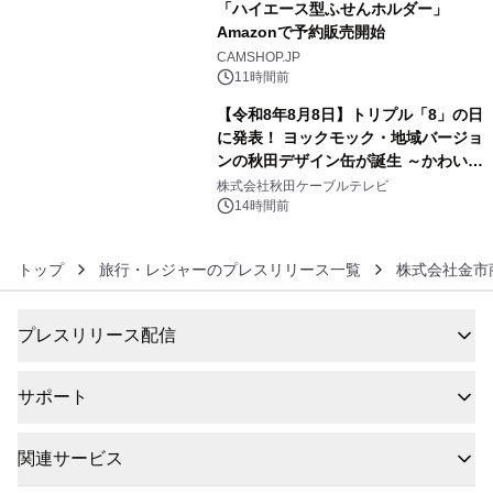
「ハイエース型ふせんホルダー」
Amazonで予約販売開始
5
CAMSHOP.JP
11時間前
【令和8年8月8日】トリプル「8」の日
に発表！ ヨックモック・地域バージョ
ンの秋田デザイン缶が誕生 ～かわいい
6
秋田犬の子犬と秋田の四季と名所を巡
株式会社秋田ケーブルテレビ
るパッケージ～ 9月1日(火)秋田県内で
14時間前
販売開始
トップ
旅行・レジャーのプレスリリース一覧
株式会社金市
プレスリリース配信
サポート
関連サービス