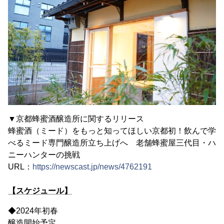
▼京都蜂蜜酒醸造所に関するリリース
蜂蜜酒（ミード）をもっと知ってほしい京都初！飲んで学
べるミード専門醸造所立ち上げへ 老舗蜂蜜屋三代目・ハ
ニーハンターの挑戦
URL：
https://newscast.jp/news/4762191
【スケジュール】
◆2024年初春
醸造開始予定