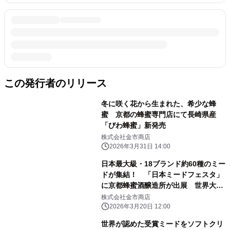
この発行者のリリース
冬に咲く花から生まれた、希少な蜂
蜜 京都の蜂蜜専門店にて長崎県産
「びわ蜂蜜」新発売
株式会社金市商店
2026年3月31日 14:00
日本最大級・18ブランド約60種のミー
ドが集結！ 「日本ミードフェスタ」
に京都蜂蜜酒醸造所が出展 世界大会
受賞メーカーとして記者会見にも参加
株式会社金市商店
2026年3月20日 12:00
世界が認めた受賞ミードをソフトクリ