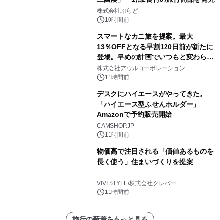
株式会社ぷらど
10時間前
スマートなカニ旅を提案。最大
13％OFFとなる早割120日前が新たに
登場。早めの計画でいつもと変わらぬ
大人の冬旅を。ー夕日ヶ浦温泉「佳松
株式会社アウルコーポレーション
苑 別邸ふうか」ー
11時間前
デスクにハイエースがやってきた。
「ハイエース型ふせんホルダー」
Amazonで予約販売開始
CAMSHOP.JP
11時間前
物価高で注目される「価値あるものを
長く使う」住まいづくりを提案
VIVI STYLE/株式会社クレバー
11時間前
旅行の新着をもっと見る