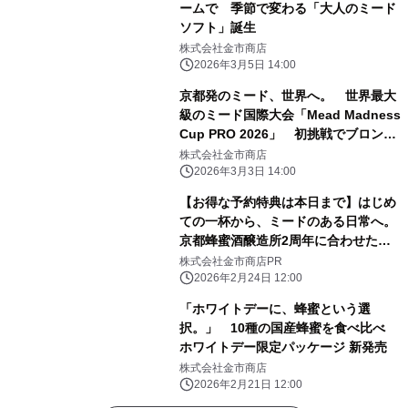
ームで 季節で変わる「大人のミード
ソフト」誕生
株式会社金市商店
2026年3月5日 14:00
京都発のミード、世界へ。 世界最大
級のミード国際大会「Mead Madness
Cup PRO 2026」 初挑戦でブロンズ
メダルをダブル受賞
株式会社金市商店
2026年3月3日 14:00
【お得な予約特典は本日まで】はじめ
ての一杯から、ミードのある日常へ。
京都蜂蜜酒醸造所2周年に合わせた新
作ミード発売
株式会社金市商店PR
2026年2月24日 12:00
「ホワイトデーに、蜂蜜という選
択。」 10種の国産蜂蜜を食べ比べ
ホワイトデー限定パッケージ 新発売
株式会社金市商店
2026年2月21日 12:00