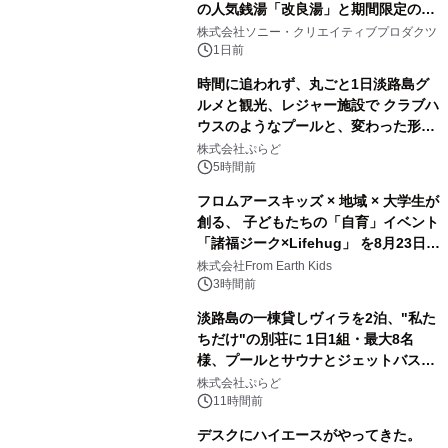
の人気銭湯「改良湯」と期間限定のコ
1
ラボレーション サウナイキタイコラ
株式会社ソニー・クリエイティブプロダクツ
ボグッズも発売決定！
1日前
時間に追われず、丸ごと1日淡路島グ
ルメと観光、レジャー施設で クラブハ
ウスのようなプールと、変わった形の
2
サウナも 「THE BOXY AWAJI」のお
株式会社ぷらど
得な素泊まり連泊プランで
5時間前
フロムアースキッズ × 地域 × 大学生が
創る、 子どもたちの「自育」イベント
「諸福ジーク×Lifehug」 を8月23日
3
(日)開催
株式会社From Earth Kids
3時間前
淡路島の一棟貸しヴィラを2泊、"私た
ちだけ"の別荘に 1日1組・最大8名
様、プールとサウナとジェットバス付
4
きで Villa Mon Temps AWAJIの連泊
株式会社ぷらど
素泊りプラン
11時間前
デスクにハイエースがやってきた。