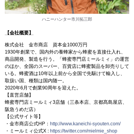
ハニーハンター市川拓三郎
【会社概要】
株式会社 金市商店 資本金1000万円
1930年創業で、国内外の養蜂家から蜂蜜を直接仕入れ、
商品開発、製造を行う。「蜂蜜専門店ミールミィ」の運営
のほか、全国のスーパー、百貨店に蜂蜜製品を卸売りして
いる。蜂蜜酒は10年以上前から全国で先駆けて輸入し、
取扱い国、種類は国内随一。
2020年6月で創業90周年を迎えた。
【直営店舗】
蜂蜜専門店ミールミィ3店舗（三条本店、京都髙島屋店、
阪急うめだ店）
【公式サイト等】
・金市商店公式HP：
http://www.kaneichi-syouten.com/
・ミールミィ公式X :
https://twitter.com/mielmie_shop