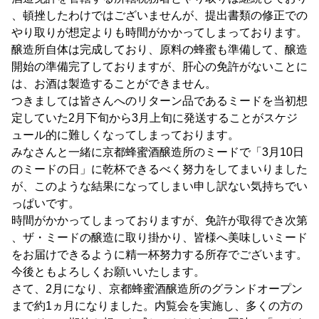
、頓挫したわけではございませんが、提出書類の修正での
やり取りが想定よりも時間がかかってしまっております。
醸造所自体は完成しており、原料の蜂蜜も準備して、醸造
開始の準備完了しておりますが、肝心の免許がないことに
は、お酒は製造することができません。
つきましては皆さんへのリターン品であるミードを当初想
定していた2月下旬から3月上旬に発送することがスケジ
ュール的に難しくなってしまっております。
みなさんと一緒に京都蜂蜜酒醸造所のミードで「3月10日
のミードの日」に乾杯できるべく努力をしてまいりました
が、このような結果になってしまい申し訳ない気持ちでい
っぱいです。
時間がかかってしまっておりますが、免許が取得でき次第
、ザ・ミードの醸造に取り掛かり、皆様へ美味しいミード
をお届けできるように精一杯努力する所存でございます。
今後ともよろしくお願いいたします。
さて、2月になり、京都蜂蜜酒醸造所のグランドオープン
まで約1ヵ月になりました。内覧会を実施し、多くの方の