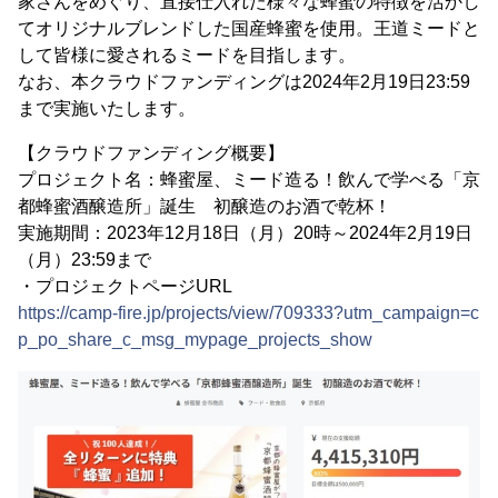
家さんをめぐり、直接仕入れた様々な蜂蜜の特徴を活かし
てオリジナルブレンドした国産蜂蜜を使用。王道ミードと
して皆様に愛されるミードを目指します。
なお、本クラウドファンディングは2024年2月19日23:59
まで実施いたします。
【クラウドファンディング概要】
プロジェクト名：蜂蜜屋、ミード造る！飲んで学べる「京
都蜂蜜酒醸造所」誕生 初醸造のお酒で乾杯！
実施期間：2023年12月18日（月）20時～2024年2月19日
（月）23:59まで
・プロジェクトページURL
https://camp-fire.jp/projects/view/709333?utm_campaign=c
p_po_share_c_msg_mypage_projects_show