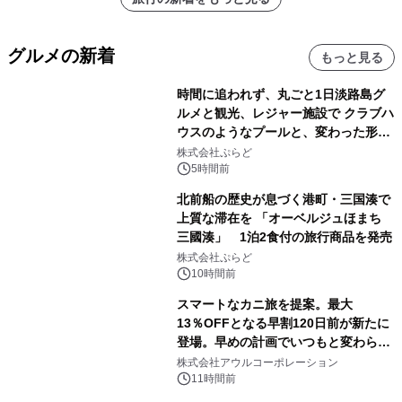
グルメの新着
もっと見る
時間に追われず、丸ごと1日淡路島グ
ルメと観光、レジャー施設で クラブハ
ウスのようなプールと、変わった形の
サウナも 「THE BOXY AWAJI」のお
株式会社ぷらど
得な素泊まり連泊プランで
5時間前
北前船の歴史が息づく港町・三国湊で
上質な滞在を 「オーベルジュほまち
三國湊」 1泊2食付の旅行商品を発売
株式会社ぷらど
10時間前
スマートなカニ旅を提案。最大
13％OFFとなる早割120日前が新たに
登場。早めの計画でいつもと変わらぬ
大人の冬旅を。ー夕日ヶ浦温泉「佳松
株式会社アウルコーポレーション
苑 別邸ふうか」ー
11時間前