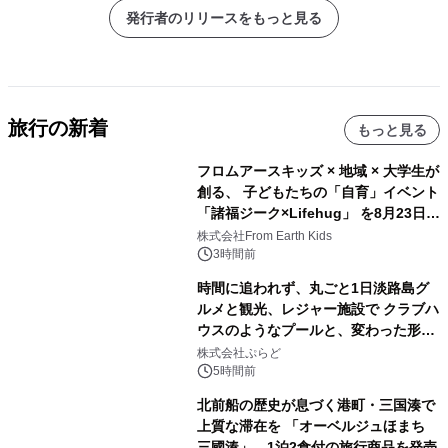
発行者のリリースをもっと見る
旅行の新着
もっと見る
フロムアースキッズ × 地域 × 大学生が
創る、 子どもたちの「自育」イベント
「諸福ジーク×Lifehug」 を8月23日
(日)開催
株式会社From Earth Kids
3時間前
時間に追われず、丸ごと1日淡路島グ
ルメと観光、レジャー施設で クラブハ
ウスのようなプールと、変わった形の
サウナも 「THE BOXY AWAJI」のお
株式会社ぷらど
得な素泊まり連泊プランで
5時間前
北前船の歴史が息づく港町・三国湊で
上質な滞在を 「オーベルジュほまち
三國湊」 1泊2食付の旅行商品を発売