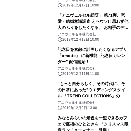
アニヴェルセル株式会社
を。
2019年12月17日 10:00
「アニヴェルセル総研」 第71弾、恋
愛・結婚意識調査 え〜ウソ!! 思わず他
人のふりをしたくなる、 お相手のデー
ト中のドン引き行動を教えて!!
アニヴェルセル株式会社
2019年12月12日 10:00
記念日を素敵に計画したくなるアプリ
「omotte」 に新機能 “記念日カレン
ダー” 配信開始！
アニヴェルセル株式会社
2019年12月11日 11:00
“もっと自分らしく、その時代に、そ
の日常にあった”ウエディングスタイ
ル 「TREND COLLECTIONS」の
2020春夏新作を発表！
アニヴェルセル株式会社
2019年12月9日 13:00
みなとみらいの景色を一望できるカフ
ェで至福のひとときを 「クリスマス限
定ランチ＆ディナー」登場！