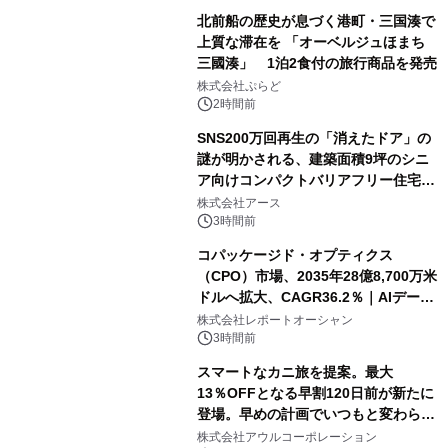
北前船の歴史が息づく港町・三国湊で
上質な滞在を 「オーベルジュほまち
三國湊」 1泊2食付の旅行商品を発売
株式会社ぷらど
2時間前
SNS200万回再生の「消えたドア」の
謎が明かされる、建築面積9坪のシニ
ア向けコンパクトバリアフリー住宅が
誕生
株式会社アース
3時間前
コパッケージド・オプティクス
（CPO）市場、2035年28億8,700万米
ドルへ拡大、CAGR36.2％｜AIデータ
センター・高速光通信需要が成長を加
株式会社レポートオーシャン
速
3時間前
スマートなカニ旅を提案。最大
13％OFFとなる早割120日前が新たに
登場。早めの計画でいつもと変わらぬ
大人の冬旅を。ー夕日ヶ浦温泉「佳松
株式会社アウルコーポレーション