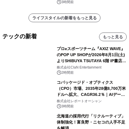
苑 別邸ふうか」ー
3時間前
ライフスタイルの新着をもっと見る
テックの新着
もっと見る
プロeスポーツチーム『AXIZ WAVE』
のPOP UP SHOPが2026年8月1日(土)
よりSHIBUYA TSUTAYA 6階 IP書店で
開催決定！！
株式会社ClaN Entertainment
2時間前
コパッケージド・オプティクス
（CPO）市場、2035年28億8,700万米
ドルへ拡大、CAGR36.2％｜AIデータ
センター・高速光通信需要が成長を加
株式会社レポートオーシャン
速
3時間前
北海道の採用代行「リクルーティブ」
体制強化！富良野・ニセコの人手不足
を解消