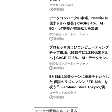
クウカン株式会社
4時間前
データコンバータIC市場、2035年141
億米ドルへ成長｜CAGR6.4％、AI・
5G・IoT需要が市場拡大を加速
株式会社レポートオーシャン
4時間前
プロセッサおよびコンピューティング
チップ市場、2035年に1,230億米ドル
へ｜CAGR 20.8％、AI・データセンタ
ー需要が成長を牽引
株式会社レポートオーシャン
4時間前
8月8日は音楽シーンに革新をもたらし
た 伝説のリズムマシン「TR-808」を
祝う日 ～Roland Store Tokyoで実機
を展示しての 記念キャンペーンを開
ローランド株式会社
催 英国ラジオ「NTS」の 特別プログ
5時間前
ラムや、「TR-808」を愛する伝説的
アーティストを フィーチャーしたアニ
テックの新着をもっと見る