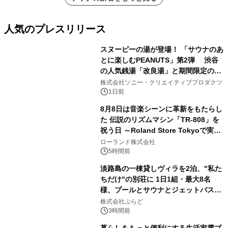
メーションを公開～
人気のプレスリリース
スヌーピーの湯が登場！ 「サウナのあ
とに楽しむPEANUTS」第2弾 渋谷
の人気銭湯「改良湯」と期間限定のコ
1
ラボレーション サウナイキタイコラ
株式会社ソニー・クリエイティブプロダクツ
ボグッズも発売決定！
1日前
8月8日は音楽シーンに革新をもたらし
た 伝説のリズムマシン「TR-808」を
祝う日 ～Roland Store Tokyoで実機
2
を展示しての 記念キャンペーンを開
ローランド株式会社
催 英国ラジオ「NTS」の 特別プログ
5時間前
ラムや、「TR-808」を愛する伝説的
淡路島の一棟貸しヴィラを2泊、"私た
アーティストを フィーチャーしたアニ
ちだけ"の別荘に 1日1組・最大8名
メーションを公開～
様、プールとサウナとジェットバス付
3
きで Villa Mon Temps AWAJIの連泊
株式会社ぷらど
素泊りプラン
3時間前