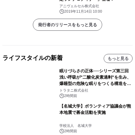
アニヴェルセル株式会社
2019年11月14日 10:00
発行者のリリースをもっと見る
ライフスタイルの新着
もっと見る
眠りづらさの正体──シリーズ第三回
浅い呼吸が"二酸化炭素過剰"を生み、
爆睡型の危険な眠りをつくる構造を解
説
トラタニ株式会社
2時間前
【名城大学】ボランティア協議会が熊
本地震で募金活動を実施
学校法人 名城大学
2時間前