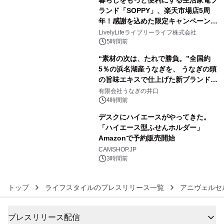
暮らしをもっと便利にする生活家電ブ
ランド「SOPPY」、楽天市場店5周
年！感謝を込めた限定キャンペーンを
4
8月10日より開催
LivelyLifeライブリーライフ株式会社
5時間前
“素材の次は、たれで勝負。”全国約
5％の浜名湖産うなぎを、 うなぎの頭
の旨味エキスで仕上げた新ブランド
5
「井口の誉」誕生
有限会社うなぎの井口
4時間前
デスクにハイエースがやってきた。
「ハイエース型ふせんホルダー」
Amazonで予約販売開始
6
CAMSHOP.JP
3時間前
トップ
ライフスタイルのプレスリリース一覧
アニヴェルセ
プレスリリース配信