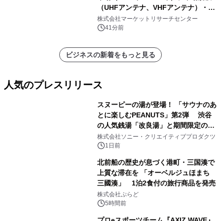
（UHFアンテナ、VHFアンテナ）・分
析レポートを発表
株式会社マーケットリサーチセンター
41分前
ビジネスの新着をもっと見る
人気のプレスリリース
スヌーピーの湯が登場！ 「サウナのあ
とに楽しむPEANUTS」第2弾 渋谷
の人気銭湯「改良湯」と期間限定のコ
1
ラボレーション サウナイキタイコラ
株式会社ソニー・クリエイティブプロダクツ
ボグッズも発売決定！
1日前
北前船の歴史が息づく港町・三国湊で
上質な滞在を 「オーベルジュほまち
三國湊」 1泊2食付の旅行商品を発売
2
株式会社ぷらど
5時間前
プロeスポーツチーム『AXIZ WAVE』