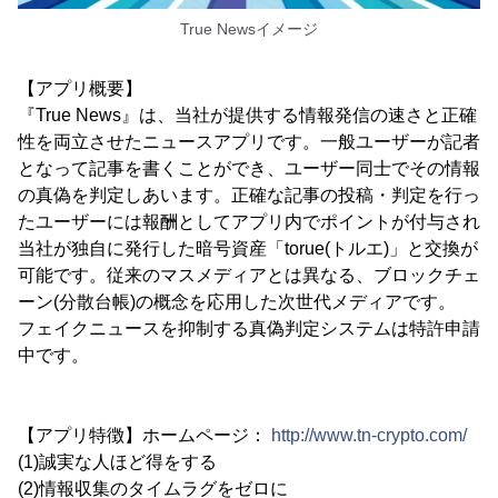
True Newsイメージ
【アプリ概要】
『True News』は、当社が提供する情報発信の速さと正確
性を両立させたニュースアプリです。一般ユーザーが記者
となって記事を書くことができ、ユーザー同士でその情報
の真偽を判定しあいます。正確な記事の投稿・判定を行っ
たユーザーには報酬としてアプリ内でポイントが付与され
当社が独自に発行した暗号資産「torue(トルエ)」と交換が
可能です。従来のマスメディアとは異なる、ブロックチェ
ーン(分散台帳)の概念を応用した次世代メディアです。
フェイクニュースを抑制する真偽判定システムは特許申請
中です。
【アプリ特徴】ホームページ：
http://www.tn-crypto.com/
(1)誠実な人ほど得をする
(2)情報収集のタイムラグをゼロに