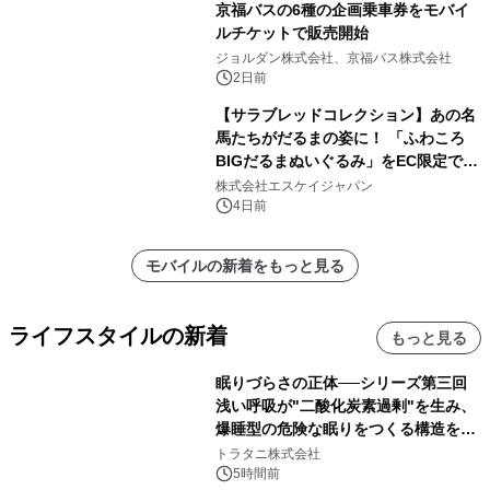
京福バスの6種の企画乗車券をモバイ
ルチケットで販売開始
ジョルダン株式会社、京福バス株式会社
2日前
【サラブレッドコレクション】あの名
馬たちがだるまの姿に！ 「ふわころ
BIGだるまぬいぐるみ」をEC限定で受
注販売開始
株式会社エスケイジャパン
4日前
モバイルの新着をもっと見る
ライフスタイルの新着
もっと見る
眠りづらさの正体──シリーズ第三回
浅い呼吸が"二酸化炭素過剰"を生み、
爆睡型の危険な眠りをつくる構造を解
説
トラタニ株式会社
5時間前