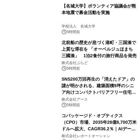
【名城大学】ボランティア協議会が熊
本地震で募金活動を実施
学校法人 名城大学
5時間前
北前船の歴史が息づく港町・三国湊で
上質な滞在を 「オーベルジュほまち
三國湊」 1泊2食付の旅行商品を発売
株式会社ぷらど
5時間前
SNS200万回再生の「消えたドア」の
謎が明かされる、建築面積9坪のシニ
ア向けコンパクトバリアフリー住宅が
誕生
株式会社アース
5時間前
コパッケージド・オプティクス
（CPO）市場、2035年28億8,700万米
ドルへ拡大、CAGR36.2％｜AIデータ
センター・高速光通信需要が成長を加
株式会社レポートオーシャン