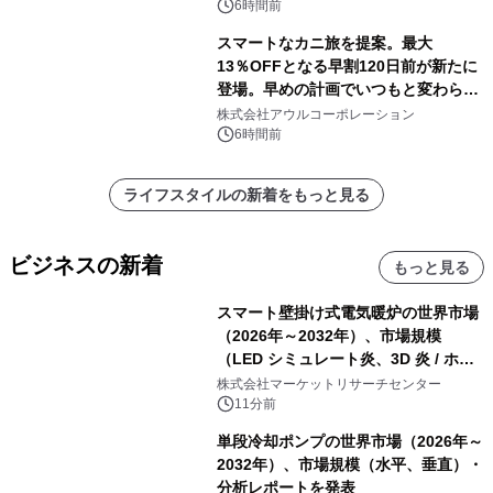
速
6時間前
スマートなカニ旅を提案。最大
13％OFFとなる早割120日前が新たに
登場。早めの計画でいつもと変わらぬ
大人の冬旅を。ー夕日ヶ浦温泉「佳松
株式会社アウルコーポレーション
苑 別邸ふうか」ー
6時間前
ライフスタイルの新着をもっと見る
ビジネスの新着
もっと見る
スマート壁掛け式電気暖炉の世界市場
（2026年～2032年）、市場規模
（LED シミュレート炎、3D 炎 / ホロ
グラフィック効果、水ミスト炎）・分
株式会社マーケットリサーチセンター
析レポートを発表
11分前
単段冷却ポンプの世界市場（2026年～
2032年）、市場規模（水平、垂直）・
分析レポートを発表