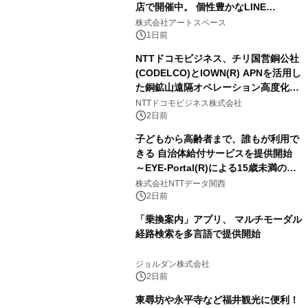
店で開催中。 個性豊かなLINE
FRIENDSの仲間たちが インテリアア
株式会社アートスペース
ートとして新たな魅力を発信。
1日前
NTTドコモビジネス、チリ国営銅公社
(CODELCO)とIOWN(R) APNを活用し
た銅鉱山遠隔オペレーション高度化に
向けた調査・実証を開始
NTTドコモビジネス株式会社
2日前
子どもから高齢者まで、誰もが利用で
きる 自治体給付サービスを提供開始
～EYE-Portal(R)による15歳未満の本
人認証と デジタルデバイド対策で実現
株式会社NTTデータ関西
～
2日前
「乗換案内」アプリ、 マルチモーダル
経路検索を多言語で提供開始
ジョルダン株式会社
2日前
東尋坊や永平寺など福井観光に便利！