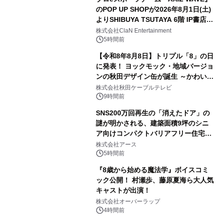
のPOP UP SHOPが2026年8月1日(土)
よりSHIBUYA TSUTAYA 6階 IP書店で
3
開催決定！！
株式会社ClaN Entertainment
5時間前
【令和8年8月8日】トリプル「8」の日
に発表！ ヨックモック・地域バージョ
ンの秋田デザイン缶が誕生 ～かわいい
4
秋田犬の子犬と秋田の四季と名所を巡
株式会社秋田ケーブルテレビ
るパッケージ～ 9月1日(火)秋田県内で
9時間前
販売開始
SNS200万回再生の「消えたドア」の
謎が明かされる、建築面積9坪のシニ
ア向けコンパクトバリアフリー住宅が
5
誕生
株式会社アース
5時間前
『8歳から始める魔法学』ボイスコミ
ック公開！ 村瀬歩、藤原夏海ら大人気
キャストが出演！
6
株式会社オーバーラップ
4時間前