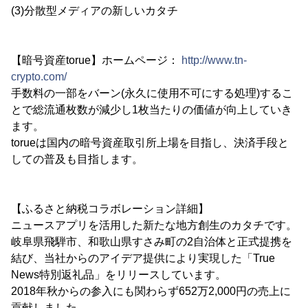
(3)分散型メディアの新しいカタチ
【暗号資産torue】ホームページ：
http://www.tn-
crypto.com/
手数料の一部をバーン(永久に使用不可にする処理)するこ
とで総流通枚数が減少し1枚当たりの価値が向上していき
ます。
torueは国内の暗号資産取引所上場を目指し、決済手段と
しての普及も目指します。
【ふるさと納税コラボレーション詳細】
ニュースアプリを活用した新たな地方創生のカタチです。
岐阜県飛騨市、和歌山県すさみ町の2自治体と正式提携を
結び、当社からのアイデア提供により実現した「True
News特別返礼品」をリリースしています。
2018年秋からの参入にも関わらず652万2,000円の売上に
貢献しました。