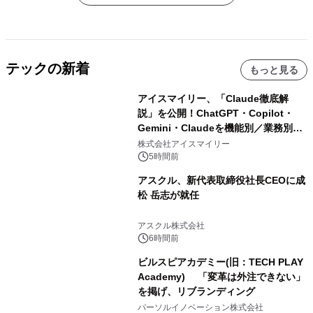
テックの新着
もっと見る
アイスマイリー、「Claude徹底解
説」を公開！ChatGPT・Copilot・
Gemini・Claudeを機能別／業務別に
比較―自社に合う生成AIの選び方がわ
株式会社アイスマイリー
かる実践ガイド
5時間前
アスクル、新代表取締役社長CEOに成
松 岳志が就任
アスクル株式会社
6時間前
ビルスピアカデミー(旧：TECH PLAY
Academy) 「変革は外注できない」
を掲げ、リブランディング
パーソルイノベーション株式会社