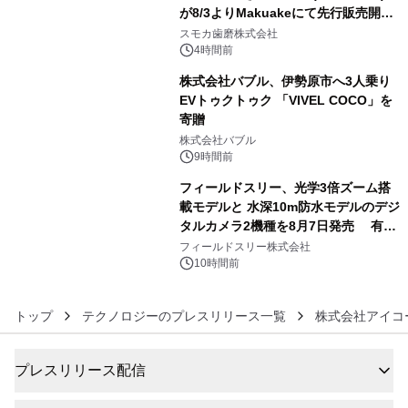
が8/3よりMakuakeにて先行販売開
4
始！
スモカ歯磨株式会社
4時間前
株式会社バブル、伊勢原市へ3人乗り
EVトゥクトゥク 「VIVEL COCO」を
寄贈
5
株式会社バブル
9時間前
フィールドスリー、光学3倍ズーム搭
載モデルと 水深10m防水モデルのデジ
タルカメラ2機種を8月7日発売 有効
6
約1300万画素、用途別に選べるコンデ
フィールドスリー株式会社
ジ新登場
10時間前
トップ
テクノロジーのプレスリリース一覧
株式会社アイコ
プレスリリース配信