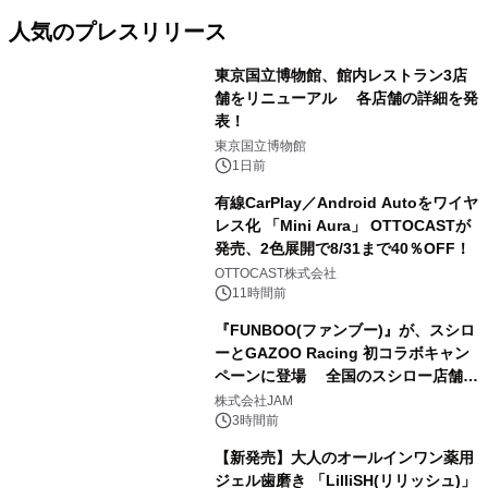
人気のプレスリリース
東京国立博物館、館内レストラン3店
舗をリニューアル 各店舗の詳細を発
表！
1
東京国立博物館
1日前
有線CarPlay／Android Autoをワイヤ
レス化 「Mini Aura」 OTTOCASTが
発売、2色展開で8/31まで40％OFF！
2
OTTOCAST株式会社
11時間前
『FUNBOO(ファンブー)』が、スシロ
ーとGAZOO Racing 初コラボキャン
ペーンに登場 全国のスシロー店舗で
3
GR 4車種の FUNBOO(ミニカー)付き
株式会社JAM
メニューが展開されます
3時間前
【新発売】大人のオールインワン薬用
ジェル歯磨き 「LilliSH(リリッシュ)」