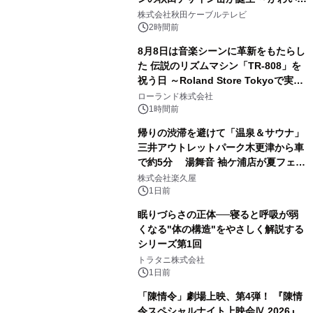
2
秋田犬の子犬と秋田の四季と名所を巡
株式会社秋田ケーブルテレビ
るパッケージ～ 9月1日(火)秋田県内で
2時間前
販売開始
8月8日は音楽シーンに革新をもたらし
た 伝説のリズムマシン「TR-808」を
祝う日 ～Roland Store Tokyoで実機
3
を展示しての 記念キャンペーンを開
ローランド株式会社
催 英国ラジオ「NTS」の 特別プログ
1時間前
ラムや、「TR-808」を愛する伝説的
帰りの渋滞を避けて「温泉＆サウナ」
アーティストを フィーチャーしたアニ
三井アウトレットパーク木更津から車
メーションを公開～
で約5分 湯舞音 袖ケ浦店が夏フェア
4
メニューを提供
株式会社楽久屋
1日前
眠りづらさの正体──寝ると呼吸が弱
くなる"体の構造"をやさしく解説する
シリーズ第1回
5
トラタニ株式会社
1日前
「陳情令」劇場上映、第4弾！ 『陳情
令スペシャルナイト上映会Ⅳ 2026』