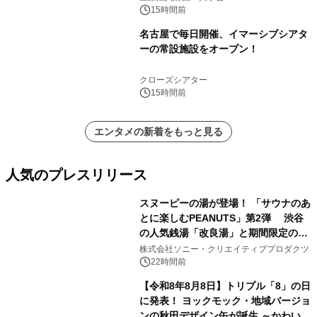
15時間前
名古屋で毎日開催、イマーシブシアタ
ーの常設施設をオープン！
クローズシアター
15時間前
エンタメの新着をもっと見る
人気のプレスリリース
スヌーピーの湯が登場！ 「サウナのあ
とに楽しむPEANUTS」第2弾 渋谷
の人気銭湯「改良湯」と期間限定のコ
1
ラボレーション サウナイキタイコラ
株式会社ソニー・クリエイティブプロダクツ
ボグッズも発売決定！
22時間前
【令和8年8月8日】トリプル「8」の日
に発表！ ヨックモック・地域バージョ
ンの秋田デザイン缶が誕生 ～かわいい