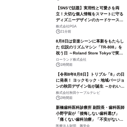
定！
【SNSで話題】実用性と可愛さを両
立！大切な個人情報をスマートに守る
ディズニーデザインのカードケースを
株式会社PGAが8月7日発売
株式会社PGA
21分前
8月8日は音楽シーンに革新をもたらし
た 伝説のリズムマシン「TR-808」を
祝う日 ～Roland Store Tokyoで実機
を展示しての 記念キャンペーンを開
ローランド株式会社
催 英国ラジオ「NTS」の 特別プログ
1時間前
ラムや、「TR-808」を愛する伝説的
【令和8年8月8日】トリプル「8」の日
アーティストを フィーチャーしたアニ
に発表！ ヨックモック・地域バージョ
メーションを公開～
ンの秋田デザイン缶が誕生 ～かわいい
秋田犬の子犬と秋田の四季と名所を巡
株式会社秋田ケーブルテレビ
るパッケージ～ 9月1日(火)秋田県内で
2時間前
販売開始
新橋歯科医科診療所 副院長・歯科医師
小野宇宙が「後悔しない歯科選び」
「痛くない歯科治療」「不安がない治
療計画」をテーマに専門監修
医療法人財団 興学会