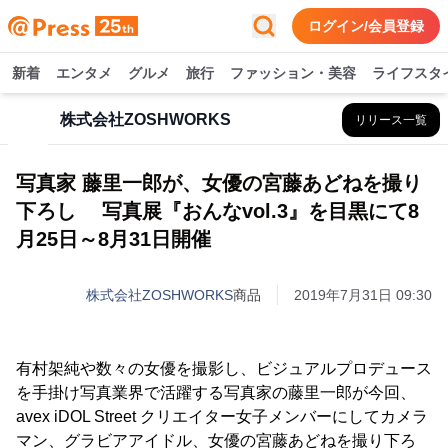
ログイン/会員登録
新着
エンタメ
グルメ
旅行
ファッション・美容
ライフスタ
株式会社ZOSHWORKS
リリース一覧
写真家 藤里一郎が、女優の宮藤あどねを撮り
下ろし 写真展『おんなvol.3』を目黒にて8
月25日～8月31日開催
株式会社ZOSHWORKS
商品
2019年7月31日 09:30
有村架純や数々の女優を撮影し、ビジュアルプロデュース
を手掛け写真業界で活躍する写真家の藤里一郎が今回、
avex iDOL Street クリエイター女子メンバーにしてカメラ
マン、グラビアアイドル、女優の宮藤あどねを撮り下ろ