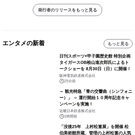
発行者のリリースをもっと見る
エンタメの新着
もっと見る
日刊スポーツ×甲子園歴史館 特別企画
タイガースOB桧山進次郎氏によるト
ークショーを 8月30日（日）に開催！
阪神電気鉄道株式会社
25分前
～ 観光特急「青の交響曲（シンフォニ
ー）」 ～ 運行開始１０周年記念キャ
ンペーンを実施！
近畿日本鉄道株式会社
1時間前
「没後25年 上村松篁展」を開催 松
伯美術館所蔵、管理の上村松篁の人気