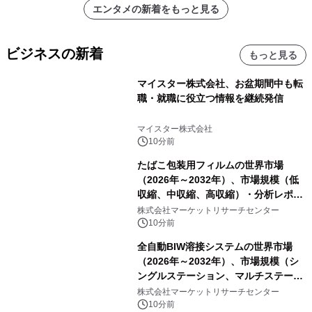
エンタメの新着をもっと見る
ビジネスの新着
もっと見る
マイスター株式会社、お盆期間中も転
職・就職に役立つ情報を継続発信
マイスター株式会社
10分前
たばこ包装用フィルムの世界市場
（2026年～2032年）、市場規模（低
収縮、中収縮、高収縮）・分析レポー
トを発表
株式会社マーケットリサーチセンター
10分前
全自動BIW溶接システムの世界市場
（2026年～2032年）、市場規模（シ
ングルステーション、マルチステーシ
ョン）・分析レポートを発表
株式会社マーケットリサーチセンター
10分前