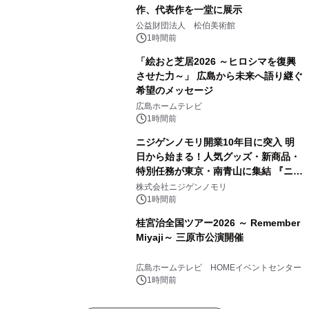
作、代表作を一堂に展示
公益財団法人 松伯美術館
1時間前
「絵おと芝居2026 ～ヒロシマを復興
させた力～」 広島から未来へ語り継ぐ
希望のメッセージ
広島ホームテレビ
1時間前
ニジゲンノモリ開業10年目に突入 明
日から始まる！人気グッズ・新商品・
特別任務が東京・南青山に集結 『ニジ
ゲンノモリ POPUPストア in Annex
株式会社ニジゲンノモリ
Aoyama』
1時間前
桂宮治全国ツアー2026 ～ Remember
Miyaji～ 三原市公演開催
広島ホームテレビ HOMEイベントセンター
1時間前