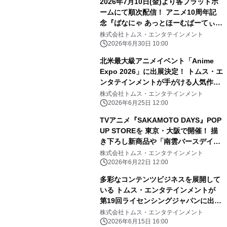
2026年7月10日(金)より各プラットホ
ームにて順次配信！ アニメ10周年記
念『ばなにゃ あっとほーむぱーてぃ
ー』 続投となる ばなにゃ役：梶裕
株式会社トムス・エンタテインメント
貴、ベイビースイート役：村瀬歩 豪
2026年6月30日 10:00
華ゲストキャスト3名 種崎敦美／伊藤
北米最大級アニメイベント「Anime
ゆいな／森川智之の オフィシャルコメ
Expo 2026」に出展決定！ トムス・エ
ントが解禁！
ンタテインメントが手がける人気作品
が集結し “日本のお祭り”体験を展開
株式会社トムス・エンタテインメント
2026年6月25日 12:00
TVアニメ『SAKAMOTO DAYS』POP
UP STOREを 東京・大阪で開催！ 描
き下ろし新商品や「南雲バースデイ」
グッズが登場
株式会社トムス・エンタテインメント
2026年6月22日 12:00
多彩なコンテンツビジネスを展開して
いる トムス・エンタテインメントが
第19回ライセンシングジャパンに出
展！
株式会社トムス・エンタテインメント
2026年6月15日 16:00