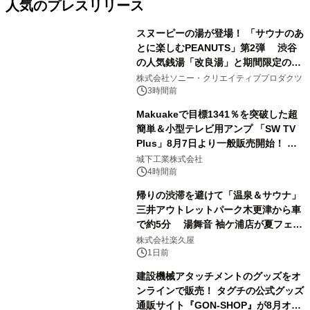
人気のプレスリリース
スヌーピーの湯が登場！ 「サウナのあ
とに楽しむPEANUTS」第2弾 渋谷
の人気銭湯「改良湯」と期間限定のコ
1
ラボレーション サウナイキタイコラ
株式会社ソニー・クリエイティブプロダクツ
ボグッズも発売決定！
3時間前
Makuakeで目標1341％を突破した超
簡単＆小型テレビ用アンプ 「SW TV
Plus」8月7日より一般販売開始！ ケ
2
ーブル1本つなぐだけ、テレビの音が
城下工業株式会社
ぐっと豊かに
4時間前
帰りの渋滞を避けて「温泉＆サウナ」
三井アウトレットパーク木更津から車
で約5分 湯舞音 袖ケ浦店が夏フェア
3
メニューを提供
株式会社楽久屋
1日前
建設機械アタッチメントのグッズをオ
ンラインで販売！ タグチの公式グッズ
通販サイト『GON-SHOP』が8月オー