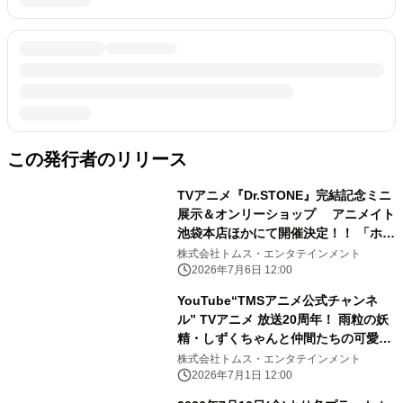
この発行者のリリース
TVアニメ『Dr.STONE』完結記念ミニ
展示＆オンリーショップ アニメイト
池袋本店ほかにて開催決定！！ 「ホワ
イマンといっしょ」がテーマの新規描
株式会社トムス・エンタテインメント
き下ろし商品の 会場販売、事後通販も
2026年7月6日 12:00
実施予定
YouTube“TMSアニメ公式チャンネ
ル” TVアニメ 放送20周年！ 雨粒の妖
精・しずくちゃんと仲間たちの可愛い
ストーリーが詰まった TVアニメ『ぷ
株式会社トムス・エンタテインメント
るるんっ！しずくちゃん』を全話無料
2026年7月1日 12:00
配信！