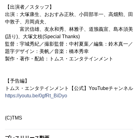
【出演者／スタッフ】
出演：大塚康生、おおすみ正秋、小田部羊一、高畑勲、田
中敦子、月岡貞夫、
富沢信雄、友永和秀、林雅子、道籏義宣、島本須美
(語り)、大塚文枝(Special Thanks)
監督：宇城秀紀／撮影監督：中村夏葉／編集：鈴木真一／
題字デザイン：美帆／音楽：橋本秀幸
製作・著作・配給：トムス・エンタテインメント
【予告編】
トムス・エンタテインメント【公式】YouTubeチャンネル
https://youtu.be/0gfRt_BiDyo
(C)TMS
プレスリリース動画