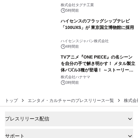
4
プン
株式会社タグチ工業
5時間前
ハイセンスのフラッグシップテレビ
「100UXS」が 東京国立博物館に採用
5
ハイセンスジャパン株式会社
4時間前
TVアニメ『ONE PIECE』の名シーン
を自分の手で解き明かす！ メタル製立
体パズル3種が登場！ ～ストーリーと
6
ギミックが融合した 大人の体験型パズ
株式会社ハナヤマ
ルが8月7日(金)12時より先行予約受付
3時間前
開始～
トップ
エンタメ・カルチャーのプレスリリース一覧
株式会
プレスリリース配信
サポート