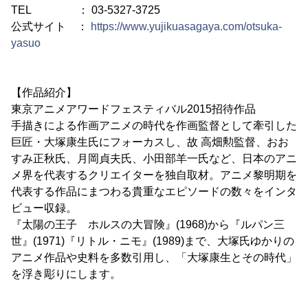
TEL ： 03-5327-3725
公式サイト ：
https://www.yujikuasagaya.com/otsuka-
yasuo
【作品紹介】
東京アニメアワードフェスティバル2015招待作品
手描きによる作画アニメの時代を作画監督として牽引した
巨匠・大塚康生氏にフォーカスし、故 高畑勲監督、おお
すみ正秋氏、月岡貞夫氏、小田部羊一氏など、日本のアニ
メ界を代表するクリエイターを独自取材。アニメ黎明期を
代表する作品にまつわる貴重なエピソードの数々をインタ
ビュー収録。
『太陽の王子 ホルスの大冒険』(1968)から『ルパン三
世』(1971)『リトル・ニモ』(1989)まで、大塚氏ゆかりの
アニメ作品や史料を多数引用し、「大塚康生とその時代」
を浮き彫りにします。