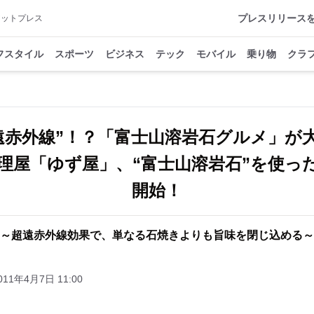
プレスリリース
アットプレス
フスタイル
スポーツ
ビジネス
テック
モバイル
乗り物
クラ
遠赤外線”！？「富士山溶岩石グルメ」が
料理屋「ゆず屋」、“富士山溶岩石”を使っ
開始！
～超遠赤外線効果で、単なる石焼きよりも旨味を閉じ込める～
011年4月7日 11:00