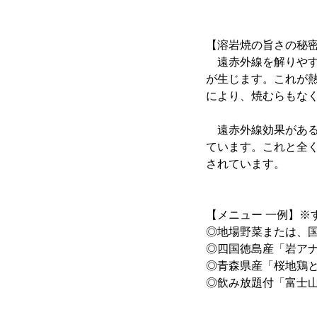
【溶岩焼の旨さの秘
遠赤外線を解りやす
が生じます。これが
により、焼むらもな
遠赤外線効果がある
ています。これと全
されています。
【メニュー 一例】※
◎地場野菜または、国
◎四国徳島産「岩アナ
◎青森県産「桜地鶏と
◎飲み放題付「富士山