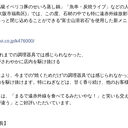
級イベリコ豚のせいろ蒸し鍋」「魚串・炭焼ライブ」などの人
大阪市福島区)」では、この度、石材の中でも特に遠赤外線放
っと閉じ込めることができる“富士山溶岩石”を使用した新メ
navi.co.jp/k476000/
これまでの調理器具では感じられなかった、
さわやかに店内を駆け抜ける
より、今までの“焼くためだけ”の調理器具では感じられなかっ
内を駆け抜けます。特にねぎなどは、甘く香り続け、他のお客
は、「まるで遠赤外線を食べてるみたいやな！」と笑いも交え
が違う」とご好評いただいています。
特長】