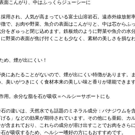
、表面こんがり、中はふっくらジューシーに
採用され、人気が高まっている富士山溶岩石。遠赤外線放射率
特徴で、お肉や野菜、魚介の表面はこんがりと、中は芯からふ
成分をぎゅっと閉じ込めます。鉄板焼のように野菜や魚介の水
うに野菜の表面が焦げ付くことも少なく、素材の美しさを損な
ため、煙が出にくい！
炎にあたることがないので、煙が出にくい特徴があります。ま
め、臭いがつきにくく食材本来の美しい味と香りが堪能できま
分作用。余分な脂を石が吸収＝ヘルシーサポートにも
石の違いは、天然水でも話題のミネラル成分：バナジウムを含
下げる」などの効果が期待されています。その他にも亜鉛、カル
分が含まれており、これらの成分が溶け出すことでお肉をさら
を石が吸収するため、ヘルシー嗜好の方にもおすすめです。