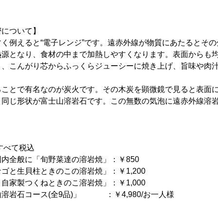
密について】
く例えると“電子レンジ”です。遠赤外線が物質にあたるとその
熱源となり、食材の中まで加熱しやすくなります。表面からも
く、こんがり芯からふっくらジューシーに焼き上げ、旨味や肉
ことで有名なのが炭火です。その木炭を顕微鏡で見ると表面に無
く同じ形状が富士山溶岩石です。この無数の気泡に遠赤外線溶
すべて税込
内全般に「旬野菜達の溶岩焼」：￥850
ゴと生貝柱ときのこの溶岩焼」：￥1,200
自家製つくねときのこ溶岩焼」：￥1,000
溶岩石コース(全9品)」 ：￥4,980/お一人様