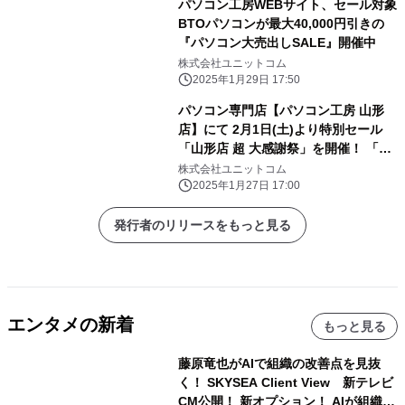
パソコン工房WEBサイト、セール対象
BTOパソコンが最大40,000円引きの
『パソコン大売出しSALE』開催中
株式会社ユニットコム
2025年1月29日 17:50
パソコン専門店【パソコン工房 山形
店】にて 2月1日(土)より特別セール
「山形店 超 大感謝祭」を開催！ 「オ
ススメ即納パソコン」を豊富に取り揃
株式会社ユニットコム
え！ 更に「PCパーツ・周辺機器等の
2025年1月27日 17:00
セール商品」を記念プライスにてご奉
仕！
発行者のリリースをもっと見る
エンタメの新着
もっと見る
藤原竜也がAIで組織の改善点を見抜
く！ SKYSEA Client View 新テレビ
CM公開！ 新オプション！ AIが組織の