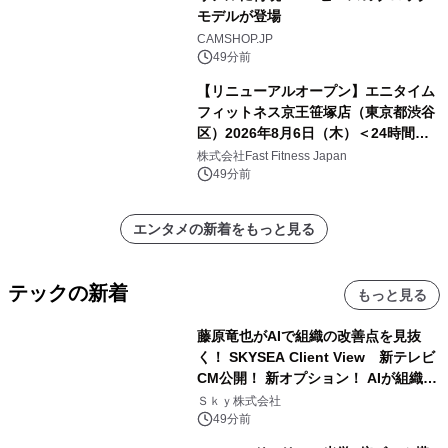
モデルが登場
CAMSHOP.JP
49分前
【リニューアルオープン】エニタイム
フィットネス京王笹塚店（東京都渋谷
区）2026年8月6日（木）＜24時間年
中無休のフィットネスジム＞
株式会社Fast Fitness Japan
49分前
エンタメの新着をもっと見る
テックの新着
もっと見る
藤原竜也がAIで組織の改善点を見抜
く！ SKYSEA Client View 新テレビ
CM公開！ 新オプション！ AIが組織の
業務実態を分析し労務改善を支援。 藤
Ｓｋｙ株式会社
原竜也メイキング動画公開 「もしAIが
49分前
自分を分析したら、すぐ休めと言われ