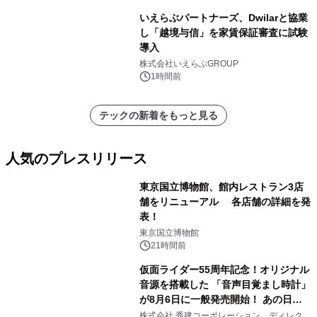
いえらぶパートナーズ、Dwilarと協業
し「越境与信」を家賃保証審査に試験
導入
株式会社いえらぶGROUP
1時間前
テックの新着をもっと見る
人気のプレスリリース
東京国立博物館、館内レストラン3店
舗をリニューアル 各店舗の詳細を発
表！
1
東京国立博物館
21時間前
仮面ライダー55周年記念！オリジナル
音源を搭載した 「音声目覚まし時計」
が8月6日に一般発売開始！ あの日の
2
大興奮が今甦る
株式会社 秀建コーポレーション ディレクト