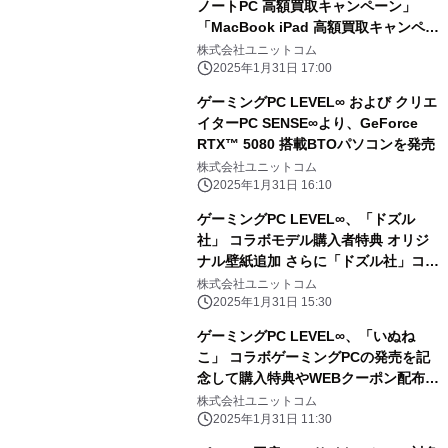
ノートPC 高額買取キャンペーン」
「MacBook iPad 高額買取キャンペー
ン」を 2月1日から2月28日まで期間限
株式会社ユニットコム
定で同時開催！ 対象商品の買取が最終
2025年1月31日 17:00
査定額から最大5,000円増額！ 「中古
ゲーミングPC LEVEL∞ および クリエ
の日」開催日なら更に10％増額！
イターPC SENSE∞より、GeForce
RTX™ 5080 搭載BTOパソコンを発売
株式会社ユニットコム
2025年1月31日 16:10
ゲーミングPC LEVEL∞、「ドズル
社」 コラボモデル購入者特典 オリジ
ナル壁紙追加 さらに「ドズル社」コラ
ボPC購入時に使える 5,000円OFF
株式会社ユニットコム
WEBクーポン配布
2025年1月31日 15:30
ゲーミングPC LEVEL∞、「いぬね
こ」 コラボゲーミングPCの発売を記
念して購入特典やWEBクーポン配布
さらに、サイン入りコラボPCが当たる
株式会社ユニットコム
キャンペーン実施
2025年1月31日 11:30