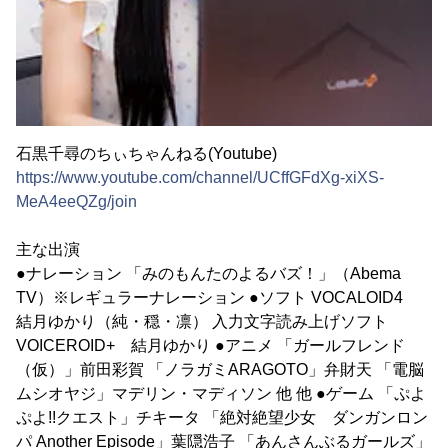
石黒千尋のちぃちゃんねる(Youtube)
https://www.youtube.com/channel/UCffGFdXg-xiXS-
MeA4eeQZg/join
主な出演
●ナレーション 「みのもんたのよるバズ！」（Abema
TV）※レギュラーナレーション ●ソフト VOCALOID4
結月ゆかり（純・穏・凛） 入力文字読み上げソフト
VOICEROID+ 結月ゆかり ●アニメ 「ガールフレンド
（仮）」前田彩賀 「ノラガミARAGOTO」弁財天 「電脳
ムシオヤジ」マデリン・マディソン 他 他 ●ゲーム 「ぷよ
ぷよ!!クエスト」チキータ 「絶対絶望少女 ダンガンロン
パ Another Episode」葉隠浩子 「あんさんぶるガールズ」