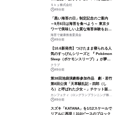
業務実態を分析し労務改善を支援。 藤
Ｓｋｙ株式会社
原竜也メイキング動画公開 「もしAIが
49分前
自分を分析したら、すぐ休めと言われ
「黒い海苔の日」制定記念のご案内
る自信がある」「昨年の夏はカブトム
～9月6日は海苔を食べよう～ 東京タ
シを捕まえたり、虫と戦ったり…」
ワーで美味しい上質な海苔体験をお届
けします！
海苔で健康推進委員会
49分前
【10.6新発売】つけたまま寝られる人
気のすっぴんシリーズと 『 Pokémon
Sleep（ポケモンスリープ）』が夢の
コラボレーション！
クラブ
49分前
第38回池袋演劇祭参加作品 劇・若竹
第8回公演「天草騒乱記－四郎（し
ろ）と呼ばれた少女－」チケット販売
開始
カンフェティ（ロングランプランニング株式
会社）
49分前
スズキ「KATANA」を1/12スケールで
リアルに再現！310ピースのブロック