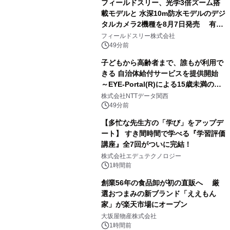
フィールドスリー、光学3倍ズーム搭
る自信がある」「昨年の夏はカブトム
載モデルと 水深10m防水モデルのデジ
シを捕まえたり、虫と戦ったり…」
タルカメラ2機種を8月7日発売 有効
約1300万画素、用途別に選べるコンデ
フィールドスリー株式会社
ジ新登場
49分前
子どもから高齢者まで、誰もが利用で
きる 自治体給付サービスを提供開始
～EYE-Portal(R)による15歳未満の本
人認証と デジタルデバイド対策で実現
株式会社NTTデータ関西
～
49分前
【多忙な先生方の「学び」をアップデ
ート】 すき間時間で学べる『学習評価
講座』全7回がついに完結！
株式会社エデュテクノロジー
1時間前
創業56年の食品卸が初の直販へ 厳
選おつまみの新ブランド「ええもん
家」が楽天市場にオープン
大坂屋物産株式会社
1時間前