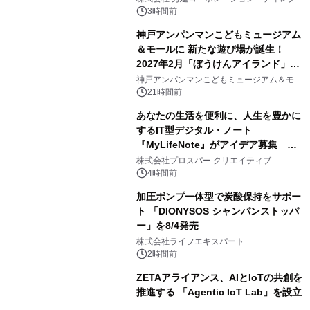
アートギャラリー
3時間前
神戸アンパンマンこどもミュージアム
＆モールに 新たな遊び場が誕生！
2027年2月「ぼうけんアイランド」が
3
オープン
神戸アンパンマンこどもミュージアム＆モー
ル
21時間前
あなたの生活を便利に、人生を豊かに
するIT型デジタル・ノート
『MyLifeNote』がアイデア募集 優
4
秀賞100名に1年間無償試用
株式会社プロスパー クリエイティブ
4時間前
加圧ポンプ一体型で炭酸保持をサポー
ト 「DIONYSOS シャンパンストッパ
ー」を8/4発売
5
株式会社ライフエキスパート
2時間前
ZETAアライアンス、AIとIoTの共創を
推進する 「Agentic IoT Lab」を設立