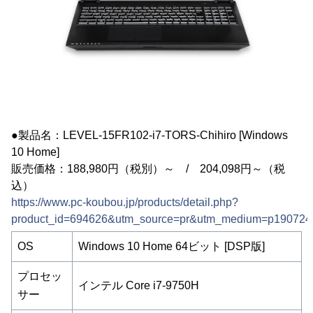
●製品名：LEVEL-15FR102-i7-TORS-Chihiro [Windows
10 Home]
販売価格：188,980円（税別）～ / 204,098円～（税
込）
https://www.pc-koubou.jp/products/detail.php?
product_id=694626&utm_source=pr&utm_medium=p190724
OS
Windows 10 Home 64ビット [DSP版]
プロセッ
インテル Core i7-9750H
サー