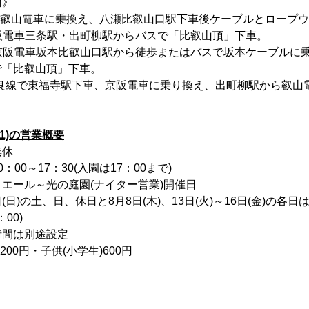
用》
で叡山電車に乗換え、八瀬比叡山口駅下車後ケーブルとロープ
京阪電車三条駅・出町柳駅からバスで「比叡山頂」下車。
、京阪電車坂本比叡山口駅から徒歩またはバスで坂本ケーブルに
で「比叡山頂」下車。
R奈良線で東福寺駅下車、京阪電車に乗り換え、出町柳駅から叡
9/1)の営業概要
無休
00～17：30(入園は17：00まで)
エール～光の庭園(ナイター営業)開催日
5日(日)の土、日、休日と8月8日(木)、13日(火)～16日(金)の各
00)
時間は別途設定
00円・子供(小学生)600円