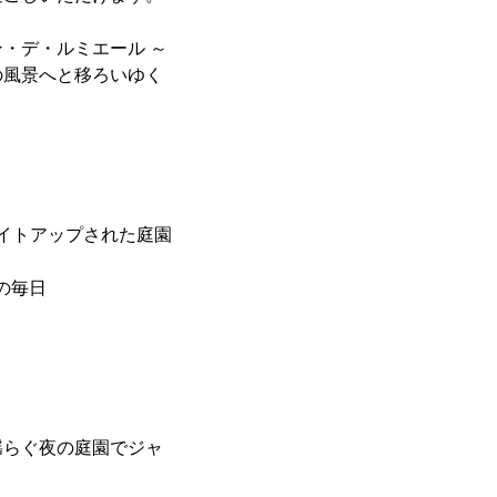
・デ・ルミエール ～
の風景へと移ろいゆく
ライトアップされた庭園
)の毎日
揺らぐ夜の庭園でジャ