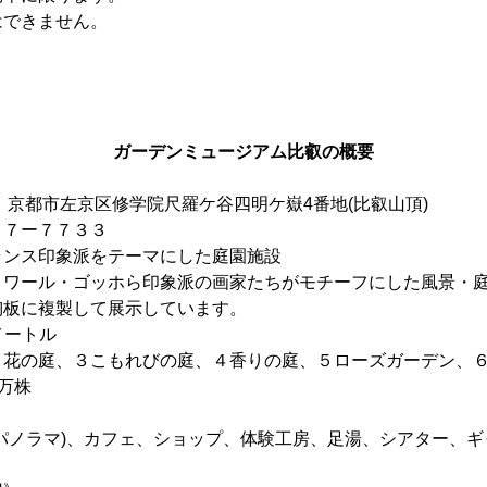
はできません。
ガーデンミュージアム比叡の概要
00 京都市左京区修学院尺羅ケ谷四明ケ嶽4番地(比叡山頂)
０７ー７７３３
ランス印象派をテーマにした庭園施設
ノワール・ゴッホら印象派の画家たちがモチーフにした風景・
陶板に複製して展示しています。
メートル
２花の庭、３こもれびの庭、４香りの庭、５ローズガーデン、
0万株
パノラマ)、カフェ、ショップ、体験工房、足湯、シアター、