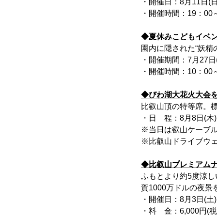
・開催日：8月11日(日・
・開催時間：19：00～
◆夏休みこどもイベン
園内に隠された“妖精
・開催期間：7月27日(
・開催時間：10：00～
◆びわ湖大花火大会
比叡山頂の特等席。標
・日 程：8月8日(木)
※当日は叡山ケーブ
※比叡山ドライブウ
◆比叡山プレミアム
ふもとより約5度涼し
賀1000万ドルの夜
・開催日：8月3日(土)、
・料 金：6,000