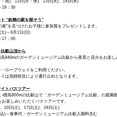
祝)、12日(月・休)、13日(火)、14日(水)
19：30
ト “妖精の家を探そう”
の家”を見つけたお子様に参加賞をプレゼントします。
土)～9月1日(日)
17：00
を比叡山頂から
高840mのガーデンミュージアム比叡から夜景と花火をお楽し
ル・ロープウェイをご利用ください。
ェイは混雑状況により通行止めとなります。
ナイトバスツアー
い標高800mの比叡山で「ガーデンミュージアム比叡」の庭園
景をお楽しみいただくバスツアーです。
10日(土)、17日(土)、24日(土)
円(税込)～食事代・ガーデンミュージアム比叡入園料含む