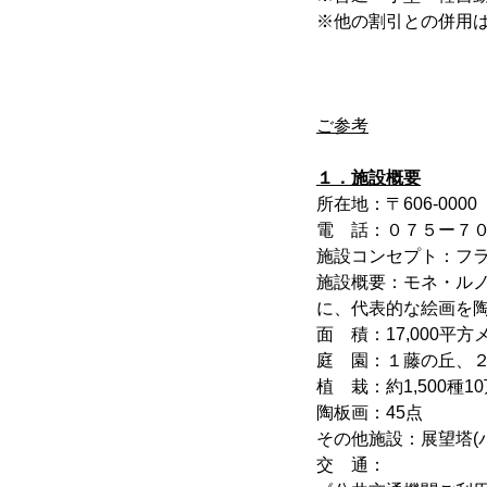
※他の割引との併用
ご参考
１．施設概要
所在地：〒606-00
電 話：０７５ー７
施設コンセプト：フ
施設概要：モネ・ル
に、代表的な絵画を
面 積：17,000平方
庭 園：１藤の丘、
植 栽：約1,500種1
陶板画：45点
その他施設：展望塔(
交 通：