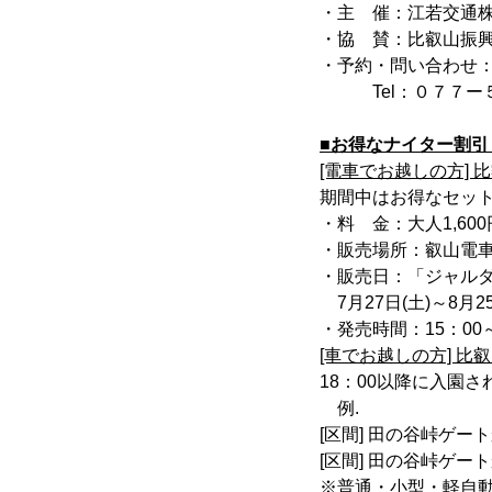
・主 催：江若交通
・協 賛：比叡山振
・予約・問い合わせ：
Tel：０７７ー５７３
■お得なナイター割引 
[電車でお越しの方]
期間中はお得なセット
・料 金：大人1,600円[
・販売場所：叡山電
・販売日：「ジャルダ
7月27日(土)～8月2
・発売時間：15：00～
[車でお越しの方] 
18：00以降に入園
例.
[区間] 田の谷峠ゲート
[区間] 田の谷峠ゲート
※普通・小型・軽自