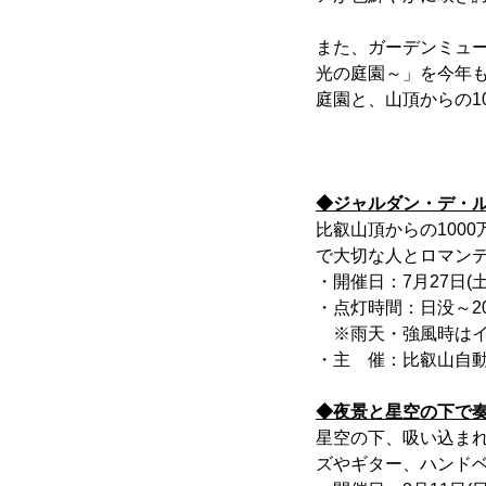
また、ガーデンミュ
光の庭園～」を今年
庭園と、山頂からの1
◆ジャルダン・デ・ル
比叡山頂からの100
で大切な人とロマン
・開催日：7月27日(土
・点灯時間：日没～20
※雨天・強風時はイ
・主 催：比叡山自
◆夜景と星空の下で奏
星空の下、吸い込ま
ズやギター、ハンド