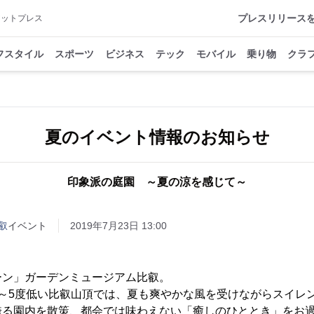
プレスリリース
アットプレス
フスタイル
スポーツ
ビジネス
テック
モバイル
乗り物
クラ
夏のイベント情報のお知らせ
印象派の庭園 ～夏の涼を感じて～
叡
イベント
2019年7月23日 13:00
ーン」ガーデンミュージアム比叡。
4～5度低い比叡山頂では、夏も爽やかな風を受けながらスイレ
誇る園内を散策、都会では味わえない「癒しのひととき」をお