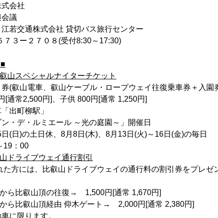
株式会社
興会議
江若交通株式会社 貸切バス旅行センター
ー２７０８(受付8:30～17:30)
■
 比叡山スペシャルナイターチケット
券(叡山電車、叡山ケーブル・ロープウェイ往復乗車券＋入園
通常2,500円]、子供 800円[通常 1,250円]
車「出町柳駅」
ン・デ・ルミエール ～光の庭園～」開催日
5日(日)の土日休、8月8日(木)、8月13日(火)～16日(金)の毎日
19：00
比叡山ドライブウェイ通行割引
された方には、比叡山ドライブウェイの通行料の割引券をプレゼ
から比叡山頂の往復→ 1,500円[通常 1,670円]
から比叡山頂経由 仰木ゲート→ 2,000円[通常 2,380円]
動車に限ります。