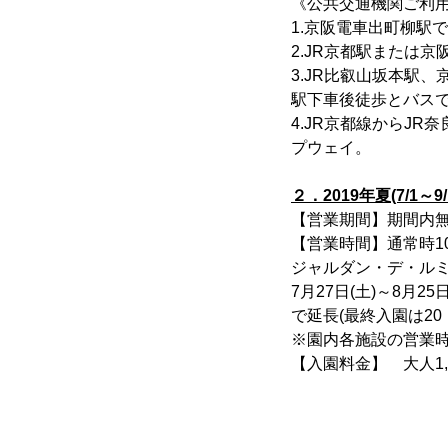
《公共交通機関ご利
1.京阪電車出町柳駅
2.JR京都駅または
3.JR比叡山坂本駅
駅下車後徒歩とバス
4.JR京都線からJ
プウェイ。
２．2019年夏(7/1～
【営業期間】期間内
【営業時間】通常時10：
ジャルダン・デ・ルミ
7月27日(土)～8月2
で延長(最終入園は20：
※園内各施設の営業
【入園料金】 大人1,2