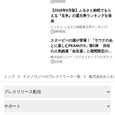
スの2施設で
6時間前
【2026年8月版】ふるさと納税でもら
える『玄米』の還元率ランキングを発
表
5
とくさと-ふるさと納税還元率ランキング-
8時間前
スヌーピーの湯が登場！ 「サウナのあ
とに楽しむPEANUTS」第2弾 渋谷
の人気銭湯「改良湯」と期間限定のコ
6
ラボレーション サウナイキタイコラ
株式会社ソニー・クリエイティブプロダクツ
ボグッズも発売決定！
2日前
トップ
テクノロジーのプレスリリース一覧
株式会社わくわ
プレスリリース配信
サポート