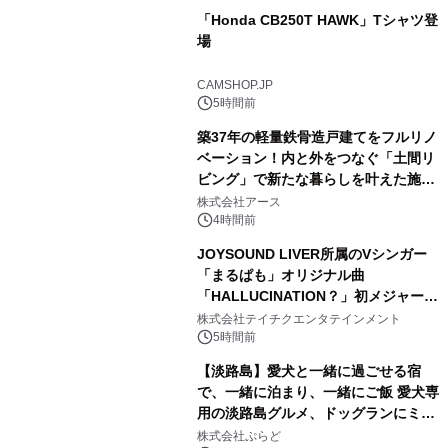
「Honda CB250T HAWK」Tシャツ登
場
1
CAMSHOP.JP
5時間前
築37年の軽量鉄骨造戸建てをフルリノ
ベーション！内と外をつなぐ「土間リ
ビング」で新たな暮らしを叶えた施工
2
事例を株式会社アースが公開
株式会社アース
4時間前
JOYSOUND LIVER所属のVシンガー
「まるぱも」オリジナル曲
「HALLUCINATION？」初メジャー配
3
信リリース決定！
株式会社テイチクエンタテインメント
5時間前
【淡路島】愛犬と一緒に過ごせる宿
で、一緒に泊まり、一緒にご飯 愛犬専
用の淡路島グルメ、ドッグランにミニ
4
プール グランピングとトレーラーハウ
株式会社ぷらど