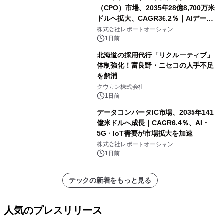
（CPO）市場、2035年28億8,700万米
ドルへ拡大、CAGR36.2％｜AIデータ
センター・高速光通信需要が成長を加
株式会社レポートオーシャン
速
1日前
北海道の採用代行「リクルーティブ」
体制強化！富良野・ニセコの人手不足
を解消
クウカン株式会社
1日前
データコンバータIC市場、2035年141
億米ドルへ成長｜CAGR6.4％、AI・
5G・IoT需要が市場拡大を加速
株式会社レポートオーシャン
1日前
テックの新着をもっと見る
人気のプレスリリース