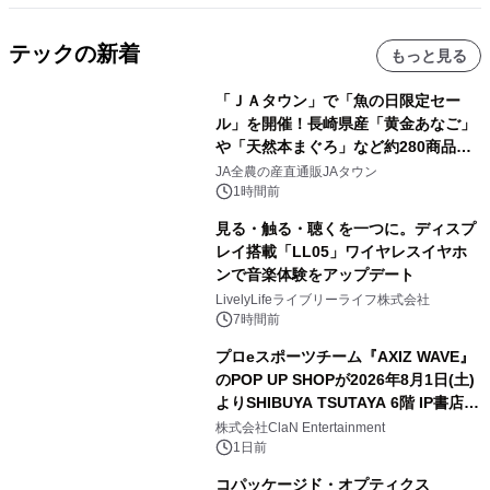
テックの新着
もっと見る
「ＪＡタウン」で「魚の日限定セー
ル」を開催！長崎県産「黄金あなご」
や「天然本まぐろ」など約280商品を
販売！～毎月１０日の定例企画～
JA全農の産直通販JAタウン
1時間前
見る・触る・聴くを一つに。ディスプ
レイ搭載「LL05」ワイヤレスイヤホ
ンで音楽体験をアップデート
LivelyLifeライブリーライフ株式会社
7時間前
プロeスポーツチーム『AXIZ WAVE』
のPOP UP SHOPが2026年8月1日(土)
よりSHIBUYA TSUTAYA 6階 IP書店で
開催決定！！
株式会社ClaN Entertainment
1日前
コパッケージド・オプティクス