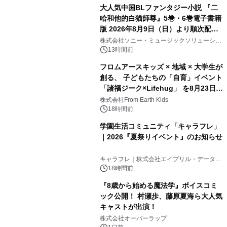
大人気中国BLファンタジー小説 『二
哈和他的白猫師尊』5巻・6巻電子書籍
版 2026年8月9日（日）より順次配信
開始
株式会社ソニー・ミュージックソリューショ
ンズ
13時間前
フロムアースキッズ × 地域 × 大学生が
創る、 子どもたちの「自育」イベント
「諸福ジーク×Lifehug」 を8月23日
(日)開催
株式会社From Earth Kids
18時間前
学園生活コミュニティ「キャラフレ」
｜2026『夏祭りイベント』のお知らせ
キャラフレ｜株式会社エイプリル・データ・
デザインズ
18時間前
『8歳から始める魔法学』ボイスコミ
ック公開！ 村瀬歩、藤原夏海ら大人気
キャストが出演！
株式会社オーバーラップ