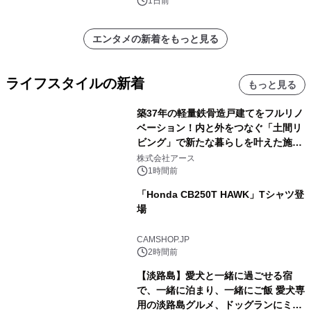
1日前
エンタメの新着をもっと見る
ライフスタイルの新着
もっと見る
築37年の軽量鉄骨造戸建てをフルリノ
ベーション！内と外をつなぐ「土間リ
ビング」で新たな暮らしを叶えた施工
事例を株式会社アースが公開
株式会社アース
1時間前
「Honda CB250T HAWK」Tシャツ登
場
CAMSHOP.JP
2時間前
【淡路島】愛犬と一緒に過ごせる宿
で、一緒に泊まり、一緒にご飯 愛犬専
用の淡路島グルメ、ドッグランにミニ