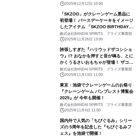
2025年12月12日 10:00
「SKZOO」がクレーンゲーム景品に
初登場！ バースデーケーキをイメージ
したアイテム 「SKZOO BIRTHDAY
CAKE コレクション」が 2026年2月よ
株式会社BANDAI SPIRITS プライズ事業部
り展開!!
2025年11月26日 13:00
誇張しすぎた『ハリウッドザコシショ
ウ』!? おなかを押すと音が鳴る、とに
かくうるさいおもちゃが登場！ ザコシ
ショウ本人の音声を収録した、 とにか
株式会社BANDAI SPIRITS プライズ事業部
くうるさい「誇張しすぎたクレーンゲ
2025年11月13日 11:00
ーム機」も登場!!
東京・池袋でクレーンゲームのお祭り
『クレーンゲーム バンプレスト博覧会
2025』が 今年も開催！
株式会社BANDAI SPIRITS プライズ事業部
2025年11月4日 11:00
国内外で人気の「ちびぐるみ」シリー
ズの 5周年を記念した『ちびぐるみフ
ェス』を池袋で開催！