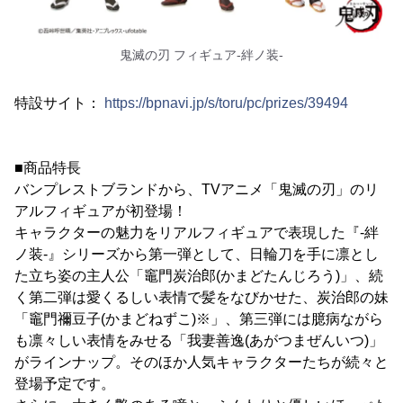
鬼滅の刃 フィギュア-絆ノ装-
特設サイト：
https://bpnavi.jp/s/toru/pc/prizes/39494
■商品特長
バンプレストブランドから、TVアニメ「鬼滅の刃」のリ
アルフィギュアが初登場！
キャラクターの魅力をリアルフィギュアで表現した『-絆
ノ装-』シリーズから第一弾として、日輪刀を手に凛とし
た立ち姿の主人公「竈門炭治郎(かまどたんじろう)」、続
く第二弾は愛くるしい表情で髪をなびかせた、炭治郎の妹
「竈門禰豆子(かまどねずこ)※」、第三弾には臆病ながら
も凛々しい表情をみせる「我妻善逸(あがつまぜんいつ)」
がラインナップ。そのほか人気キャラクターたちが続々と
登場予定です。