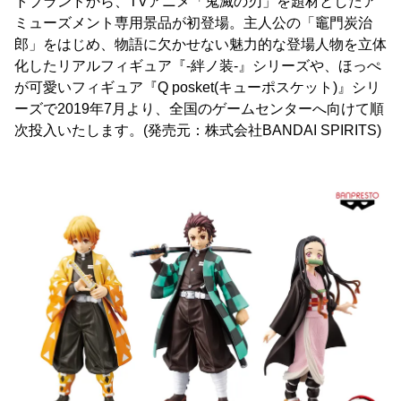
トブランドから、TVアニメ「鬼滅の刃」を題材としたア
ミューズメント専用景品が初登場。主人公の「竈門炭治
郎」をはじめ、物語に欠かせない魅力的な登場人物を立体
化したリアルフィギュア『-絆ノ装-』シリーズや、ほっぺ
が可愛いフィギュア『Q posket(キューポスケット)』シリ
ーズで2019年7月より、全国のゲームセンターへ向けて順
次投入いたします。(発売元：株式会社BANDAI SPIRITS)