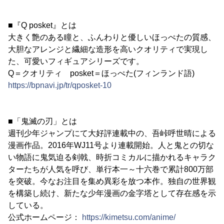
■『Q posket』とは
大きく艶のある瞳と、ふんわりと優しいほっぺたの質感、
大胆なアレンジと繊細な造形を高いクオリティで実現し
た、可愛いフィギュアシリーズです。
Q＝クオリティ posket＝ほっぺた(フィンランド語)
https://bpnavi.jp/tr/qposket-10
■「鬼滅の刃」とは
週刊少年ジャンプにて大好評連載中の、吾峠呼世晴による
漫画作品。2016年WJ11号より連載開始。人と鬼との切な
い物語に鬼気迫る剣戟、時折コミカルに描かれるキャラク
ターたちが人気を呼び、単行本一～十六巻で累計800万部
を突破。今なお注目を集め異彩を放つ本作。独自の世界観
を構築し続け、新たな少年漫画の金字塔として存在感を示
している。
公式ホームページ：
https://kimetsu.com/anime/