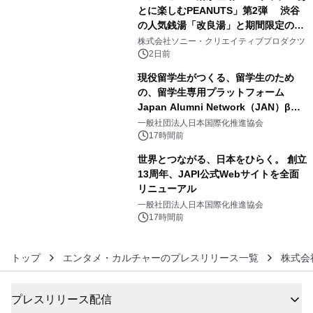
とに楽しむPEANUTS」第2弾 渋谷
の人気銭湯「改良湯」と期間限定のコ
4
ラボレーション サウナイキタイコラ
株式会社ソニー・クリエイティブプロダクツ
ボグッズも発売決定！
2日前
現役留学生がつくる、留学生のため
の、留学生専用プラットフォーム
Japan Alumni Network（JAN）β版
5
をリリース
一般社団法人日本国際化推進協会
17時間前
世界とつながる、日本をひらく。 創立
13周年、JAPI公式Webサイトを全面
リニューアル
6
一般社団法人日本国際化推進協会
17時間前
トップ
エンタメ・カルチャーのプレスリリース一覧
株式会社
プレスリリース配信