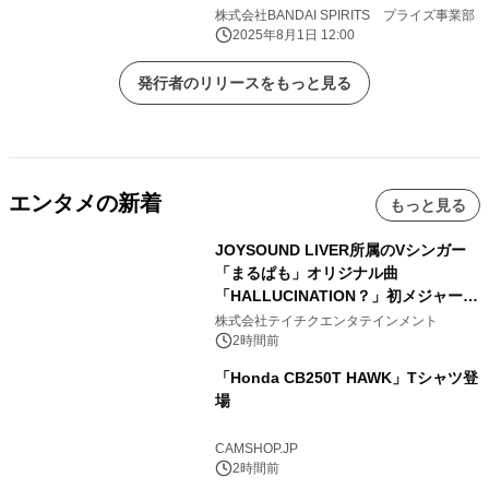
株式会社BANDAI SPIRITS プライズ事業部
2025年8月1日 12:00
発行者のリリースをもっと見る
エンタメの新着
もっと見る
JOYSOUND LIVER所属のVシンガー
「まるぱも」オリジナル曲
「HALLUCINATION？」初メジャー配
信リリース決定！
株式会社テイチクエンタテインメント
2時間前
「Honda CB250T HAWK」Tシャツ登
場
CAMSHOP.JP
2時間前