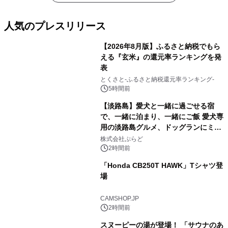
人気のプレスリリース
【2026年8月版】ふるさと納税でもら
える『玄米』の還元率ランキングを発
表
1
とくさと-ふるさと納税還元率ランキング-
5時間前
【淡路島】愛犬と一緒に過ごせる宿
で、一緒に泊まり、一緒にご飯 愛犬専
用の淡路島グルメ、ドッグランにミニ
2
プール グランピングとトレーラーハウ
株式会社ぷらど
スの2施設で
2時間前
「Honda CB250T HAWK」Tシャツ登
場
3
CAMSHOP.JP
2時間前
スヌーピーの湯が登場！ 「サウナのあ