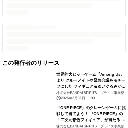
この発行者のリリース
世界的大ヒットゲーム『Among Us』
より クルーメイトや緊急会議をモチー
フにした フィギュア＆ぬいぐるみが登
場！
株式会社BANDAI SPIRITS プライズ事業部
2026年3月31日 11:00
『ONE PIECE』のクレーンゲームに挑
戦して当てよう！ 『ONE PIECE』の
「二次元彩色フィギュア」が当たる キ
ャンペーン開催！
株式会社BANDAI SPIRITS プライズ事業部