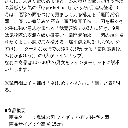
さらに、大きく艶のある瞳と、ふんわりと優しいほっぺた
の質感が人気の『Q posket petit』から2か月連続登場！8
月は、厄除の面をつけて勇ましく刀を構える「竈門炭治
郎」、優しい微笑みで座る「竈門禰豆子※」、刀を握るそ
の手に強い意志が表れる「我妻善逸」の3人に続き、9月
は鬼殺隊の衣装を纏い微笑む「竈門炭治郎」、猪の頭を被
りたくましい腕で刀を構える「嘴平伊之助(はしびらいの
すけ)」、クールな表情で羽織をなびかせる「冨岡義勇(と
みおかぎゆう)」の3人がラインナップ。
なお本商品は10～30代の男女をメインターゲットに訴求
いたします。
※竈門禰豆子＝禰は「ネ(しめすへん)」に「爾」と表記す
る。
■商品概要
・商品名 ：鬼滅の刃 フィギュア-絆ノ装-壱ノ型
・商品サイズ：全高 約15cm