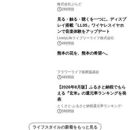
プール グランピングとトレーラーハウ
株式会社ぷらど
スの2施設で
2時間前
見る・触る・聴くを一つに。ディスプ
レイ搭載「LL05」ワイヤレスイヤホ
ンで音楽体験をアップデート
LivelyLifeライブリーライフ株式会社
4時間前
熊本の花を、熊本の希望へ。
フラワーライフ振興協議会
4時間前
【2026年8月版】ふるさと納税でもら
える『玄米』の還元率ランキングを発
表
とくさと-ふるさと納税還元率ランキング-
5時間前
ライフスタイルの新着をもっと見る