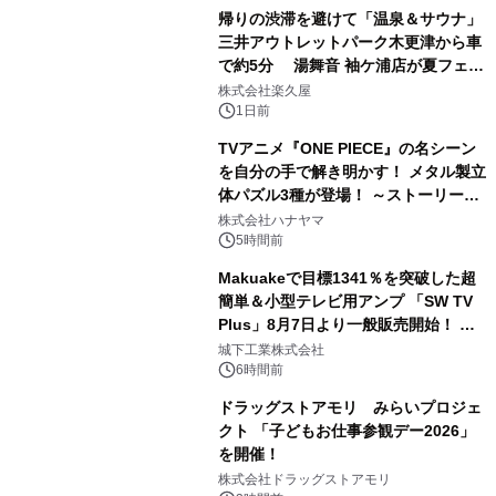
帰りの渋滞を避けて「温泉＆サウナ」
三井アウトレットパーク木更津から車
で約5分 湯舞音 袖ケ浦店が夏フェア
2
メニューを提供
株式会社楽久屋
1日前
TVアニメ『ONE PIECE』の名シーン
を自分の手で解き明かす！ メタル製立
体パズル3種が登場！ ～ストーリーと
3
ギミックが融合した 大人の体験型パズ
株式会社ハナヤマ
ルが8月7日(金)12時より先行予約受付
5時間前
開始～
Makuakeで目標1341％を突破した超
簡単＆小型テレビ用アンプ 「SW TV
Plus」8月7日より一般販売開始！ ケ
4
ーブル1本つなぐだけ、テレビの音が
城下工業株式会社
ぐっと豊かに
6時間前
ドラッグストアモリ みらいプロジェ
クト 「子どもお仕事参観デー2026」
を開催！
5
株式会社ドラッグストアモリ