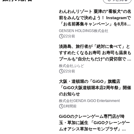
わんわんリゾート 粟津の"看板犬"の名
前をみんなで決めよう！ Instagramで
「お名前募集キャンペーン」を8月8日
(土)より開催
GENSEN HOLDINGS株式会社
22分前
淡路島、旅行者が「絶対に食べて」と
すすめたくなるお寿司 お寿司も温泉も
プールも"自分たちだけ"の貸切宿で 1
日1組限定「岩屋温泉 絵島別庭 海と
株式会社ぷらど
森」の握り寿司プラン
22分前
大阪・道頓堀の「GiGO」旗艦店
「GiGO大阪道頓堀本店2周年祭」開催
のお知らせ
株式会社GENDA GiGO Entertainment
1時間前
GiGOのクレーンゲーム専門店が埼
玉・草加に誕生 「GiGOクレーンゲー
ムオアシス草加セーモンプラザ」