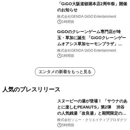
「GiGO大阪道頓堀本店2周年祭」開催
のお知らせ
株式会社GENDA GiGO Entertainment
1時間前
GiGOのクレーンゲーム専門店が埼
玉・草加に誕生 「GiGOクレーンゲー
ムオアシス草加セーモンプラザ」
2026年8月7日(金)10時グランドオープ
株式会社GENDA GiGO Entertainment
ン
1時間前
エンタメの新着をもっと見る
人気のプレスリリース
スヌーピーの湯が登場！ 「サウナのあ
とに楽しむPEANUTS」第2弾 渋谷
の人気銭湯「改良湯」と期間限定のコ
1
ラボレーション サウナイキタイコラ
株式会社ソニー・クリエイティブプロダクツ
ボグッズも発売決定！
5時間前