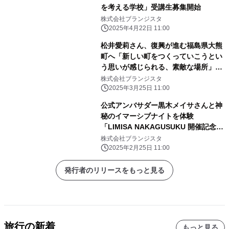
を考える学校」受講生募集開始
株式会社ブランジスタ
2025年4月22日 11:00
松井愛莉さん、復興が進む福島県大熊
町へ「新しい町をつくっていこうとい
う思いが感じられる、素敵な場所」
「月刊 旅色」4月号公開
株式会社ブランジスタ
2025年3月25日 11:00
公式アンバサダー黒木メイサさんと神
秘のイマーシブナイトを体験
「LIMISA NAKAGUSUKU 開催記念レ
セプション」実施レポート
株式会社ブランジスタ
2025年2月25日 11:00
発行者のリリースをもっと見る
旅行の新着
もっと見る