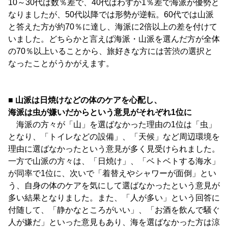
10～30代は数％差で、40代はわずか1％差で海派が優勢と
なりましたが、50代以降では形勢が逆転。60代では山派
と答えた方が約70％に達し、海派に2倍以上の差を付けて
いました。どちらかと言えば海派・山派を選んだ方が全体
の70％以上いることから、旅好きな方には苦渋の選択と
なったことがうかがえます。
■ 山派は日焼けなどの体のケアを心配し、
海派は虫が嫌いだからという意見がそれぞれ1位に
海派の方々が「山」を選ばなかった理由の1位は「虫」
となり、「トイレなどの設備」、「天候」など周辺環境を
理由に選ばなかったという意見が多く見受けられました。
一方で山派の方々は、「日焼け」、「ベトベトする海水」
が同率で1位に、次いで「着替えやシャワーが面倒」とい
う、自身の体のケアを気にして選ばなかったという意見が
多い結果となりました。また、「人が多い」という回答に
付随して、「静かなところがいい」、「お酒を飲んで騒ぐ
人が嫌だ」といった意見もあり、海を選ばなかった方は涼