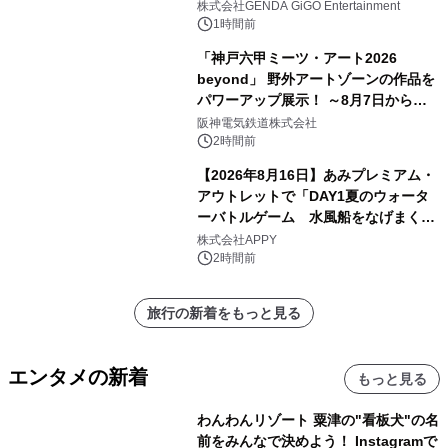
2026年8月7日(金)10時グランドオープ
株式会社GENDA GiGO Entertainment
ン
1時間前
「神戸六甲ミーツ・アート2026
beyond」 野外アートゾーンの作品を
パワーアップ展示！ ～8月7日からは
直前割パスポートを販売～
阪神電気鉄道株式会社
2時間前
【2026年8月16日】あみプレミアム・
アウトレットで「DAY1夏のウォータ
ーバトルゲーム 水風船をなげまくろ
う！」を開催
株式会社APPY
2時間前
旅行の新着をもっと見る
エンタメの新着
もっと見る
わんわんリゾート 粟津の"看板犬"の名
前をみんなで決めよう！ Instagramで