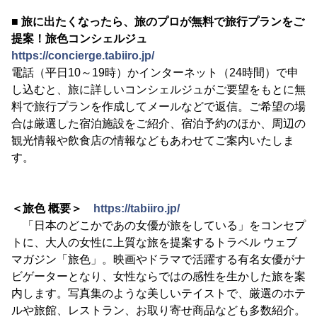
■ 旅に出たくなったら、旅のプロが無料で旅行プランをご
提案！旅色コンシェルジュ
https://concierge.tabiiro.jp/
電話（平日10～19時）かインターネット（24時間）で申
し込むと、旅に詳しいコンシェルジュがご要望をもとに無
料で旅行プランを作成してメールなどで返信。ご希望の場
合は厳選した宿泊施設をご紹介、宿泊予約のほか、周辺の
観光情報や飲食店の情報などもあわせてご案内いたしま
す。
＜旅色 概要＞
https://tabiiro.jp/
「日本のどこかであの女優が旅をしている」をコンセプ
トに、大人の女性に上質な旅を提案するトラベル ウェブ
マガジン「旅色」。映画やドラマで活躍する有名女優がナ
ビゲーターとなり、女性ならではの感性を生かした旅を案
内します。写真集のような美しいテイストで、厳選のホテ
ルや旅館、レストラン、お取り寄せ商品なども多数紹介。