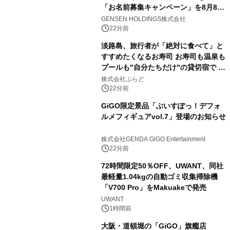
「お名前募集キャンペーン」を8月8日
(土)より開催
GENSEN HOLDINGS株式会社
22分前
淡路島、旅行者が「絶対に食べて」と
すすめたくなるお寿司 お寿司も温泉も
プールも"自分たちだけ"の貸切宿で 1
日1組限定「岩屋温泉 絵島別庭 海と
株式会社ぷらど
森」の握り寿司プラン
22分前
GiGO限定景品「ぶいすぽっ！デフォ
ルメフィギュアvol.7」登場のお知らせ
株式会社GENDA GiGO Entertainment
22分前
72時間限定50％OFF、UWANT、同社
最軽量1.04kgの自動ゴミ収集掃除機
「V700 Pro」をMakuakeで発売
UWANT
1時間前
大阪・道頓堀の「GiGO」旗艦店