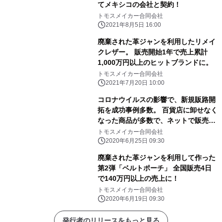
てメキシコの会社と契約！
トモスメイカー合同会社
2021年8月5日 16:00
廃棄された革ジャンを利用したリメイ
クレザー。 販売開始1年で売上累計
1,000万円以上のヒットブランドに。
トモスメイカー合同会社
2021年7月20日 10:00
コロナウイルスの影響で、新規販路開
拓を成功事例多数。 百貨店に卸せなく
なった商品が多数で、ネットで販売依
頼が殺到！
トモスメイカー合同会社
2020年6月25日 09:30
廃棄された革ジャンを利用して作った
第2弾「ベルトポーチ」 全国販売4日
で140万円以上の売上に！
トモスメイカー合同会社
2020年6月19日 09:30
発行者のリリースをもっと見る