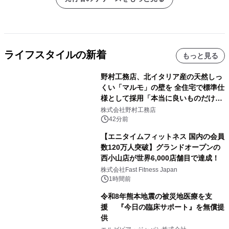
ライフスタイルの新着
もっと見る
野村工務店、北イタリア産の天然しっ
くい「マルモ」の壁を 全住宅で標準仕
様として採用「本当に良いものだけに
こだわる」
株式会社野村工務店
42分前
【エニタイムフィットネス 国内の会員
数120万人突破】グランドオープンの
西小山店が世界6,000店舗目で達成！
株式会社Fast Fitness Japan
1時間前
令和8年熊本地震の被災地医療を支
援 『今日の臨床サポート』を無償提
供