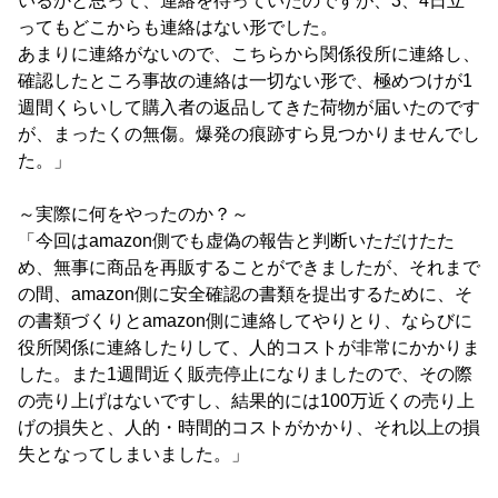
いるかと思って、連絡を待っていたのですが、3、4日立
ってもどこからも連絡はない形でした。
あまりに連絡がないので、こちらから関係役所に連絡し、
確認したところ事故の連絡は一切ない形で、極めつけが1
週間くらいして購入者の返品してきた荷物が届いたのです
が、まったくの無傷。爆発の痕跡すら見つかりませんでし
た。」
～実際に何をやったのか？～
「今回はamazon側でも虚偽の報告と判断いただけたた
め、無事に商品を再販することができましたが、それまで
の間、amazon側に安全確認の書類を提出するために、そ
の書類づくりとamazon側に連絡してやりとり、ならびに
役所関係に連絡したりして、人的コストが非常にかかりま
した。また1週間近く販売停止になりましたので、その際
の売り上げはないですし、結果的には100万近くの売り上
げの損失と、人的・時間的コストがかかり、それ以上の損
失となってしまいました。」