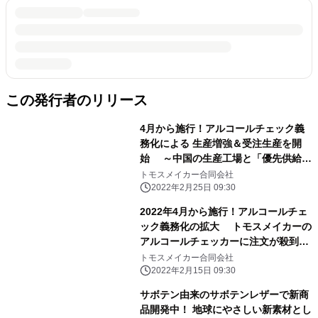
この発行者のリリース
4月から施行！アルコールチェック義
務化による 生産増強＆受注生産を開
始 ～中国の生産工場と「優先供給」
の契約を締結～
トモスメイカー合同会社
2022年2月25日 09:30
2022年4月から施行！アルコールチェ
ック義務化の拡大 トモスメイカーの
アルコールチェッカーに注文が殺到
値上げと在庫薄！早めの対応を
トモスメイカー合同会社
2022年2月15日 09:30
サボテン由来のサボテンレザーで新商
品開発中！ 地球にやさしい新素材とし