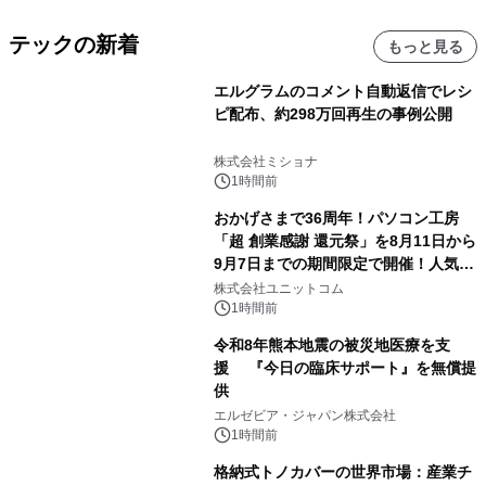
テックの新着
もっと見る
エルグラムのコメント自動返信でレシ
ピ配布、約298万回再生の事例公開
株式会社ミショナ
1時間前
おかげさまで36周年！パソコン工房
「超 創業感謝 還元祭」を8月11日から
9月7日までの期間限定で開催！人気の
ゲーミングPCや高性能ノートPCなど
株式会社ユニットコム
対象iiyama PCのご購入で最大3万円分
1時間前
相当を還元
令和8年熊本地震の被災地医療を支
援 『今日の臨床サポート』を無償提
供
エルゼビア・ジャパン株式会社
1時間前
格納式トノカバーの世界市場：産業チ