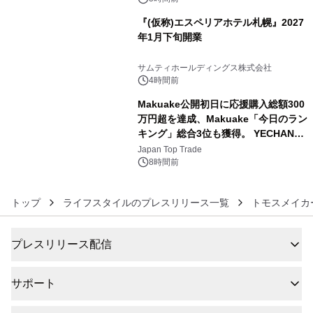
『(仮称)エスペリアホテル札幌』2027
年1月下旬開業
5
サムティホールディングス株式会社
4時間前
Makuake公開初日に応援購入総額300
万円超を達成、Makuake「今日のラン
キング」総合3位も獲得。 YECHAN音
6
浴シンギングボウル第2弾の大型サイ
Japan Top Trade
ズ（XL・2XL・3XL）を先行販売中
8時間前
トップ
ライフスタイルのプレスリリース一覧
トモスメイカ
プレスリリース配信
サポート