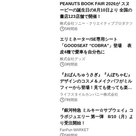
PEANUTS BOOK FAIR 2026が スヌ
ーピーの誕生日の8月10日より 全国の
書店123店舗で開催！
1
株式会社ソニー・クリエイティブプロダクツ
5時間前
エリミネーター/SE専用シート
「GOODSEAT “COBRA”」登場 表
皮4種で愛車を自分色に
2
株式会社グッズ
3時間前
『おぱんちゅうさぎ』『んぽちゃむ』
デザインのコスメ＆メイクパフがミル
フィーから登場！見ても使っても楽し
3
い、ポップでキュートなコレクショ
ライフスタイルカンパニー株式会社
ン。
7時間前
『銀河特急 ミルキー☆サブウェイ』コ
ラボジュエリー 第一弾 8/10（月）よ
り受注開始！
4
FanFun MARKET
5時間前