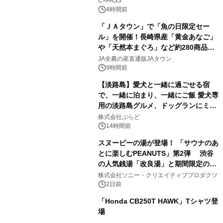
C×PASS
4時間前
「ＪＡタウン」で「魚の日限定セー
ル」を開催！長崎県産「黄金あなご」
や「天然本まぐろ」など約280商品を
2
販売！～毎月１０日の定例企画～
JA全農の産直通販JAタウン
9時間前
【淡路島】愛犬と一緒に過ごせる宿
で、一緒に泊まり、一緒にご飯 愛犬専
用の淡路島グルメ、ドッグランにミニ
3
プール グランピングとトレーラーハウ
株式会社ぷらど
スの2施設で
14時間前
スヌーピーの湯が登場！ 「サウナのあ
とに楽しむPEANUTS」第2弾 渋谷
の人気銭湯「改良湯」と期間限定のコ
4
ラボレーション サウナイキタイコラ
株式会社ソニー・クリエイティブプロダクツ
ボグッズも発売決定！
2日前
「Honda CB250T HAWK」Tシャツ登
場