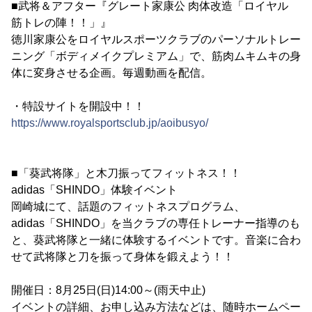
■武将＆アフター『グレート家康公 肉体改造「ロイヤル
筋トレの陣！！」』
徳川家康公をロイヤルスポーツクラブのパーソナルトレー
ニング「ボディメイクプレミアム」で、筋肉ムキムキの身
体に変身させる企画。毎週動画を配信。
・特設サイトを開設中！！
https://www.royalsportsclub.jp/aoibusyo/
■「葵武将隊」と木刀振ってフィットネス！！
adidas「SHINDO」体験イベント
岡崎城にて、話題のフィットネスプログラム、
adidas「SHINDO」を当クラブの専任トレーナー指導のも
と、葵武将隊と一緒に体験するイベントです。音楽に合わ
せて武将隊と刀を振って身体を鍛えよう！！
開催日：8月25日(日)14:00～(雨天中止)
イベントの詳細、お申し込み方法などは、随時ホームペー