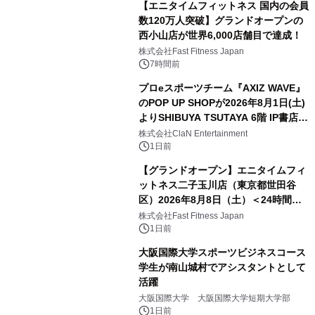
【エニタイムフィットネス 国内の会員
数120万人突破】グランドオープンの
西小山店が世界6,000店舗目で達成！
株式会社Fast Fitness Japan
7時間前
プロeスポーツチーム『AXIZ WAVE』
のPOP UP SHOPが2026年8月1日(土)
よりSHIBUYA TSUTAYA 6階 IP書店で
開催決定！！
株式会社ClaN Entertainment
1日前
【グランドオープン】エニタイムフィ
ットネス二子玉川店（東京都世田谷
区）2026年8月8日（土）＜24時間年
中無休のフィットネスジム＞
株式会社Fast Fitness Japan
1日前
大阪国際大学スポーツビジネスコース
学生が南山城村でアシスタントとして
活躍
大阪国際大学 大阪国際大学短期大学部
1日前