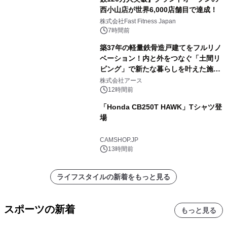
西小山店が世界6,000店舗目で達成！
株式会社Fast Fitness Japan
7時間前
築37年の軽量鉄骨造戸建てをフルリノ
ベーション！内と外をつなぐ「土間リ
ビング」で新たな暮らしを叶えた施工
事例を株式会社アースが公開
株式会社アース
12時間前
「Honda CB250T HAWK」Tシャツ登
場
CAMSHOP.JP
13時間前
ライフスタイルの新着をもっと見る
スポーツの新着
もっと見る