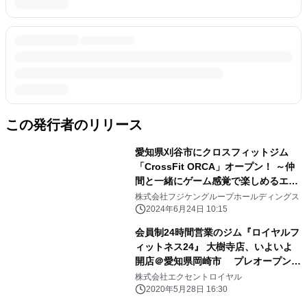
この発行者のリリース
愛知県刈谷市にクロスフィットジム
「CrossFit ORCA」オープン！ ～仲
間と一緒にゲーム感覚で楽しめるエク
ササイズ～
株式会社フジケングループホールディングス
2024年6月24日 10:15
会員制24時間営業のジム『ロイヤルフ
ィットネス24』 大樹寺店、いよいよ
開店＠愛知県岡崎市 プレオープン＆
無料体験会を6/13～実施
株式会社エクセントロイヤル
2020年5月28日 16:30