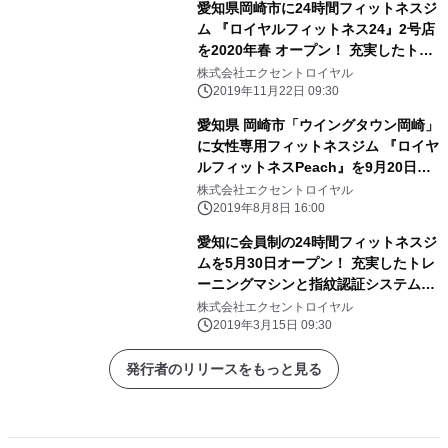
愛知県岡崎市に24時間フィットネスジ
ム 『ロイヤルフィットネス24』2号店
を2020年春 オープン！ 充実したトレ
ーニングマシンと指紋認証システムを
株式会社エクセントロイヤル
搭載
2019年11月22日 09:30
愛知県 岡崎市「ウイングタウン岡崎」
に女性専用フィットネスジム 『ロイヤ
ルフィットネスPeach』を9月20日オ
ープン！ ～現在オープニング会員を募
株式会社エクセントロイヤル
集中～
2019年8月8日 16:00
愛知に会員制の24時間フィットネスジ
ムを5月30日オープン！ 充実したトレ
ーニングマシンと指紋認証システムを
搭載
株式会社エクセントロイヤル
2019年3月15日 09:30
発行者のリリースをもっと見る