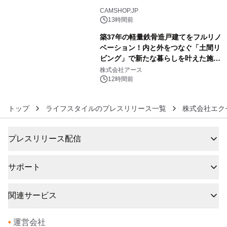
5
CAMSHOP.JP
13時間前
築37年の軽量鉄骨造戸建てをフルリノ
ベーション！内と外をつなぐ「土間リ
ビング」で新たな暮らしを叶えた施工
6
事例を株式会社アースが公開
株式会社アース
12時間前
トップ
ライフスタイルのプレスリリース一覧
株式会社エク
プレスリリース配信
サポート
関連サービス
•
運営会社