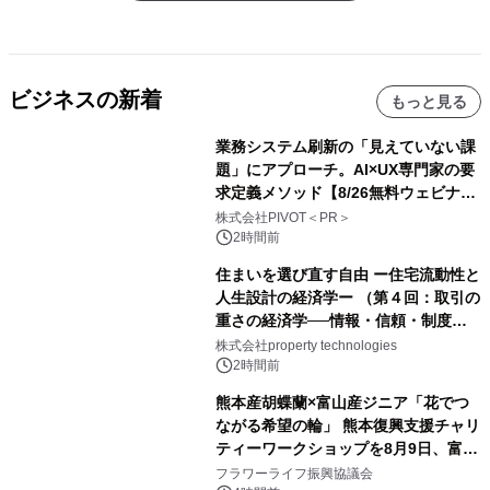
ビジネスの新着
もっと見る
業務システム刷新の「見えていない課
題」にアプローチ。AI×UX専門家の要
求定義メソッド【8/26無料ウェビナ
ー】株式会社PIVOT
株式会社PIVOT＜PR＞
2時間前
住まいを選び直す自由 ー住宅流動性と
人生設計の経済学ー （第４回：取引の
重さの経済学──情報・信頼・制度を
PropTechはどう組み替えるか）｜
株式会社property technologies
PropTech-Lab
2時間前
熊本産胡蝶蘭×富山産ジニア「花でつ
ながる希望の輪」 熊本復興支援チャリ
ティーワークショップを8月9日、富
山・射水で開催
フラワーライフ振興協議会