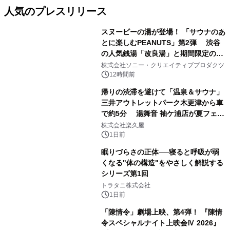
人気のプレスリリース
スヌーピーの湯が登場！ 「サウナのあ
とに楽しむPEANUTS」第2弾 渋谷
の人気銭湯「改良湯」と期間限定のコ
1
ラボレーション サウナイキタイコラ
株式会社ソニー・クリエイティブプロダクツ
ボグッズも発売決定！
12時間前
帰りの渋滞を避けて「温泉＆サウナ」
三井アウトレットパーク木更津から車
で約5分 湯舞音 袖ケ浦店が夏フェア
2
メニューを提供
株式会社楽久屋
1日前
眠りづらさの正体──寝ると呼吸が弱
くなる"体の構造"をやさしく解説する
シリーズ第1回
3
トラタニ株式会社
1日前
「陳情令」劇場上映、第4弾！ 『陳情
令スペシャルナイト上映会Ⅳ 2026』