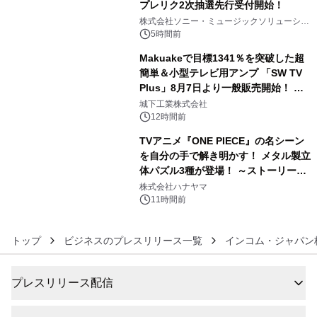
プレリク2次抽選先行受付開始！
4
株式会社ソニー・ミュージックソリューショ
ンズ
5時間前
Makuakeで目標1341％を突破した超
簡単＆小型テレビ用アンプ 「SW TV
Plus」8月7日より一般販売開始！ ケ
5
ーブル1本つなぐだけ、テレビの音が
城下工業株式会社
ぐっと豊かに
12時間前
TVアニメ『ONE PIECE』の名シーン
を自分の手で解き明かす！ メタル製立
体パズル3種が登場！ ～ストーリーと
6
ギミックが融合した 大人の体験型パズ
株式会社ハナヤマ
ルが8月7日(金)12時より先行予約受付
11時間前
開始～
トップ
ビジネスのプレスリリース一覧
インコム・ジャパン
プレスリリース配信