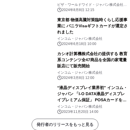
売のお知らせ
ビザ・ワールドワイド・ジャパン株式会社、
インコム・ジャパン株式会社
2024年8月8日 12:15
東京都 物価高騰対策臨時くらし応援事
業に バニラVisaギフトカードが選定さ
れました
インコム・ジャパン株式会社
2024年6月18日 10:00
カシオ計算機株式会社の提供する 教育
系コンテンツ全47商品を全国の家電量
販店にて販売開始
インコム・ジャパン株式会社
2024年3月8日 12:00
“液晶ディスプレイ業界初” インコム・
ジャパン 「I-O DATA液晶ディスプレ
イプレミアム保証」 POSAカードを販
売開始
インコム・ジャパン株式会社
2023年11月20日 14:00
発行者のリリースをもっと見る