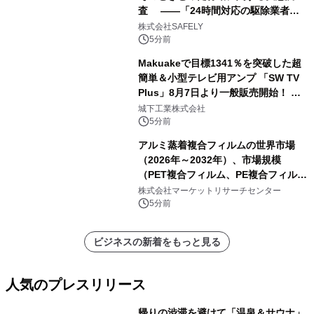
査 ――「24時間対応の駆除業者」
の存在、70.8％が知らなかった――
株式会社SAFELY
5分前
Makuakeで目標1341％を突破した超
簡単＆小型テレビ用アンプ 「SW TV
Plus」8月7日より一般販売開始！ ケ
ーブル1本つなぐだけ、テレビの音が
城下工業株式会社
ぐっと豊かに
5分前
アルミ蒸着複合フィルムの世界市場
（2026年～2032年）、市場規模
（PET複合フィルム、PE複合フィル
ム、CPP複合フィルム、その他）・分
株式会社マーケットリサーチセンター
析レポートを発表
5分前
ビジネスの新着をもっと見る
人気のプレスリリース
帰りの渋滞を避けて「温泉＆サウナ」