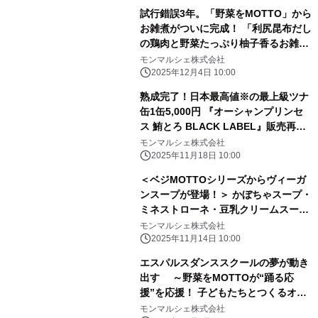
試行錯誤3年。「野菜をMOTTO」から
お雑煮がついに完成！ 「利尻昆布だし
の鶏肉と野菜たっぷり柚子香るお雑
煮」新登場
モンマルシェ株式会社
2025年12月4日 10:00
熟成完了！日本最高値※の最上級ツナ
缶1缶5,000円 『オーシャンプリンセ
ス 鮪とろ BLACK LABEL』販売再開
※自社調べ 高級ツナ缶専門店が辿りつ
モンマルシェ株式会社
いた到達点、シリアルナンバー付き ―
2025年11月18日 10:00
オリーブオイルに秘密あり、 口の中で
＜ベジMOTTOシリーズからヴィーガ
広がる薫りとしっとりした食感 ―
ンスープが登場！＞ かぼちゃスープ・
ミネストローネ・豆乳クリームスープ
国産野菜の恵みをそのままに、 ベジ
モンマルシェ株式会社
MOTTOスープからヴィーガンスープ3
2025年11月14日 10:00
種類が新発売
エスパルスダンススクールの夢が動き
出す ～野菜をMOTTOが“踊る応
援”を応援！ 子どもたちとつくるオリ
ジナル楽曲プロジェクト始動～
モンマルシェ株式会社