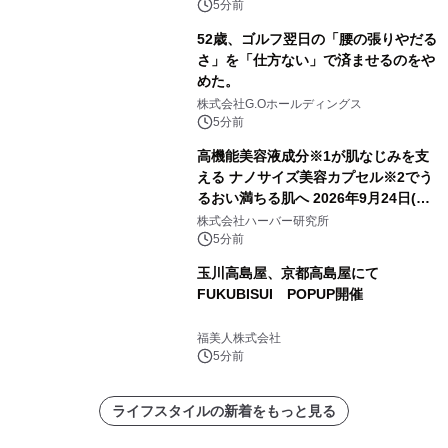
5分前
52歳、ゴルフ翌日の「腰の張りやだる
さ」を「仕方ない」で済ませるのをや
めた。
株式会社G.Oホールディングス
5分前
高機能美容液成分※1が肌なじみを支
える ナノサイズ美容カプセル※2でう
るおい満ちる肌へ 2026年9月24日(木)
よりリニューアル新発売 『ディープモ
株式会社ハーバー研究所
イストセラム』
5分前
玉川高島屋、京都高島屋にて
FUKUBISUI POPUP開催
福美人株式会社
5分前
ライフスタイルの新着をもっと見る