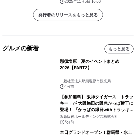
2025年11月5日 10:00
発行者のリリースをもっと見る
グルメの新着
もっと見る
那須塩原 夏のイベントまとめ
2026【PART2】
一般社団法人那須塩原市観光局
4分前
【参加無料】 阪神タイガース「トラッ
キー」が 大阪梅田の阪急かっぱ横丁に
登場！ 『かっぱの縁日withトラッキ
ー』
阪急阪神ホールディングス株式会社
5分前
本日グランドオープン！群馬県・水上