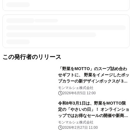
この発行者のリリース
「野菜をMOTTO」のスープ詰め合わ
せギフトに、 野菜をイメージしたポッ
プカラーの新デザインボックスが 3サ
イズ・3種類で登場！
モンマルシェ株式会社
2026年6月5日 12:00
令和8年3月1日は、野菜をMOTTO限
定の「やさいの日」！ オンラインショ
ップではお得なセールの開催や新商品
が登場！
モンマルシェ株式会社
2026年2月27日 11:00