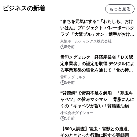
ビジネスの新着
もっと見る
“まちを元気にする”「わたしも、おけ
いはん」プロジェクト バレーボールク
ラブ 「大阪ブルテオン」選手がおけい
はんに。
京阪ホールディングス株式会社
5分前
雪印メグミルク 経済産業省「ＤＸ認
定事業者」の認定を取得 デジタルによ
る事業基盤の強化を通じて「食の持続
性」を実現
雪印メグミルク
5分前
“背徳鍋”で野菜不足を解消 「寒玉キ
ャベツ」の旨みマシマシ 背脂にんに
くの『キャベツが旨い！背脂醤油鍋ス
ープ』発売
株式会社ダイショー
5分前
【500人調査】害虫・害獣との遭遇、
そのときとった行動に関する実態調