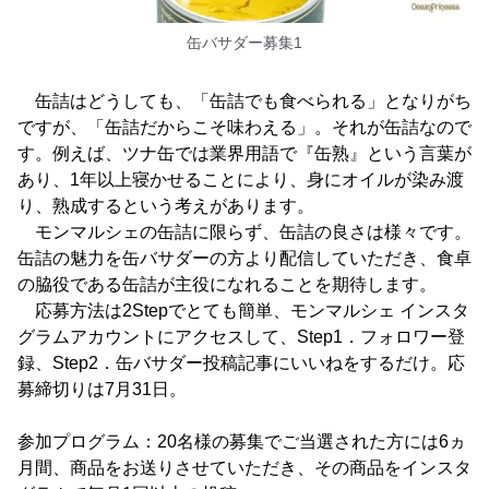
缶バサダー募集1
缶詰はどうしても、「缶詰でも食べられる」となりがち
ですが、「缶詰だからこそ味わえる」。それが缶詰なので
す。例えば、ツナ缶では業界用語で『缶熟』という言葉が
あり、1年以上寝かせることにより、身にオイルが染み渡
り、熟成するという考えがあります。
モンマルシェの缶詰に限らず、缶詰の良さは様々です。
缶詰の魅力を缶バサダーの方より配信していただき、食卓
の脇役である缶詰が主役になれることを期待します。
応募方法は2Stepでとても簡単、モンマルシェ インスタ
グラムアカウントにアクセスして、Step1．フォロワー登
録、Step2．缶バサダー投稿記事にいいねをするだけ。応
募締切りは7月31日。
参加プログラム：20名様の募集でご当選された方には6ヵ
月間、商品をお送りさせていただき、その商品をインスタ