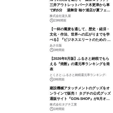
三井アウトレットパーク木更津から車
で約5分 湯舞音 袖ケ浦店が夏フェア
1
メニューを提供
株式会社楽久屋
23時間前
【一杯の蕎麦を通して、歴史・経済・
文化・作法、世界への広がりまでを学
べる】『ビジネスエリートのための 教
2
養としての蕎麦』2026年8月25日
あさ出版
（火）発売
3時間前
【2026年8月版】ふるさと納税でもら
える『焼酎』の還元率ランキングを発
表
3
とくさと-ふるさと納税還元率ランキング-
3時間前
建設機械アタッチメントのグッズをオ
ンラインで販売！ タグチの公式グッズ
通販サイト『GON-SHOP』が8月オー
4
プン
株式会社タグチ工業
1時間前