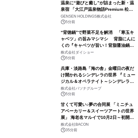
温泉に“遊びと癒し”が詰まった新・温
泉宿 「大江戸温泉物語Premium 松乃
井」が誕生
GENSEN HOLDINGS株式会社
5分前
“背徳鍋”で野菜不足を解消 「寒玉キ
ャベツ」の旨みマシマシ 背脂にんに
くの『キャベツが旨い！背脂醤油鍋ス
ープ』発売
株式会社ダイショー
5分前
兵庫・淡路島「海の舎」金曜日の夜だ
け開かれるシンデレラの世界 『ミュー
ジカル＆オペラナイト～シンデレラ
～』 9月4日より開催
株式会社パソナグループ
5分前
甘くて可愛い♪夢の合同展 「ミニチュ
アベーカリー＆スイーツアートの世界
展」 海老名マルイで10月2日～初開
催！
株式会社BACON
35分前