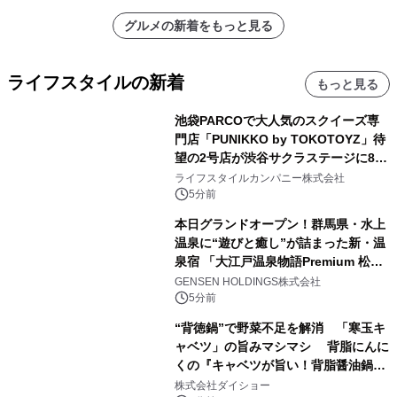
グルメの新着をもっと見る
ライフスタイルの新着
もっと見る
池袋PARCOで大人気のスクイーズ専
門店「PUNIKKO by TOKOTOYZ」待
望の2号店が渋谷サクラステージに8月
21日オープン！
ライフスタイルカンパニー株式会社
5分前
本日グランドオープン！群馬県・水上
温泉に“遊びと癒し”が詰まった新・温
泉宿 「大江戸温泉物語Premium 松乃
井」が誕生
GENSEN HOLDINGS株式会社
5分前
“背徳鍋”で野菜不足を解消 「寒玉キ
ャベツ」の旨みマシマシ 背脂にんに
くの『キャベツが旨い！背脂醤油鍋ス
ープ』発売
株式会社ダイショー