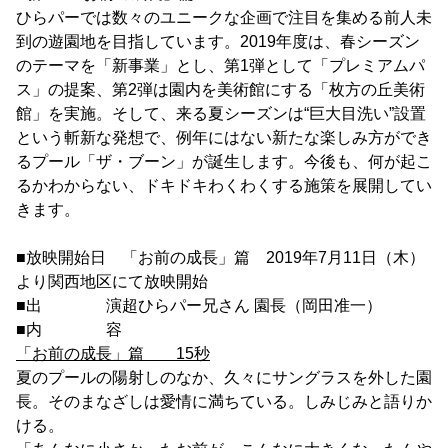
ひらパーでは数々のユニークな企画で注目を集める前人未
到の遊園地を目指しています。2019年度は、春シーズン
のテーマを「新事業」とし、第1弾として「プレミアムパ
ス」の提案、第2弾は園内を美術館にする「枚方の丘美術
館」を実施。そして、来る夏シーズンは“巨大目洗い”設置
という斬新な発想で、例年にはない新たな楽しみ方ができ
るプール「ザ・ブーン」が誕生します。今後も、何が起こ
るかわからない、ドキドキわくわくする施策を展開してい
きます。
■放映開始日 「お前の成長」篇 2019年7月11日（木）
より関西地区にて放映開始
■出 演超ひらパー兄さん 園長（岡田准一）
■内 容
「お前の成長」篇 15秒
夏のプールの陽射しのなか、久々にサングラスを外した園
長。そのまなざしは愛情に満ちている。しみじみと語りか
ける。