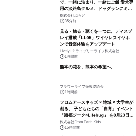
で、一緒に泊まり、一緒にご飯 愛犬専
用の淡路島グルメ、ドッグランにミニ
プール グランピングとトレーラーハウ
株式会社ぷらど
スの2施設で
35分前
見る・触る・聴くを一つに。ディスプ
レイ搭載「LL05」ワイヤレスイヤホ
ンで音楽体験をアップデート
LivelyLifeライブリーライフ株式会社
1時間前
熊本の花を、熊本の希望へ。
フラワーライフ振興協議会
1時間前
フロムアースキッズ × 地域 × 大学生が
創る、 子どもたちの「自育」イベント
「諸福ジーク×Lifehug」 を8月23日
(日)開催
株式会社From Earth Kids
15時間前