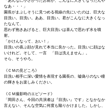
「あんなに小さかったお前が、こんなに大きくなったんや
なあ・・・」
園長がまぶしそうに見つめる視線の先にいたのは、巨大な
目洗い。目洗い。ああ、目洗い。君がこんなに大きくなっ
たなんて。
思わず抱きあげると、巨大目洗いは喜んで思わず水を噴
射。
「かけんなって、おい！」
目洗いの喜ぶ顔が見れて本当に良かった。目洗いに顔はな
いけれど。そして、一言 「目は洗えません」。
そら、そうやろ。
《ＣＭの見どころ》
目洗い相手に深い愛情を表現する園長の、嘘偽りのない瞳
の輝きをお楽しみください。
《ＣＭ撮影時のエピソード》
「岡田さん、今回の共演者は『目洗い』です」となかなか
言えない、そんな空気に何度も陥りかけました。しかし、