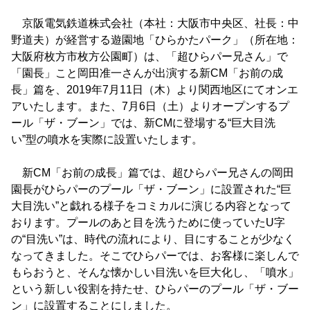
京阪電気鉄道株式会社（本社：大阪市中央区、社長：中
野道夫）が経営する遊園地「ひらかたパーク」（所在地：
大阪府枚方市枚方公園町）は、「超ひらパー兄さん」で
「園長」こと岡田准一さんが出演する新CM「お前の成
長」篇を、2019年7月11日（木）より関西地区にてオンエ
アいたします。また、7月6日（土）よりオープンするプ
ール「ザ・ブーン」では、新CMに登場する“巨大目洗
い”型の噴水を実際に設置いたします。
新CM「お前の成長」篇では、超ひらパー兄さんの岡田
園長がひらパーのプール「ザ・ブーン」に設置された“巨
大目洗い”と戯れる様子をコミカルに演じる内容となって
おります。プールのあと目を洗うために使っていたU字
の“目洗い”は、時代の流れにより、目にすることが少なく
なってきました。そこでひらパーでは、お客様に楽しんで
もらおうと、そんな懐かしい目洗いを巨大化し、「噴水」
という新しい役割を持たせ、ひらパーのプール「ザ・ブー
ン」に設置することにしました。