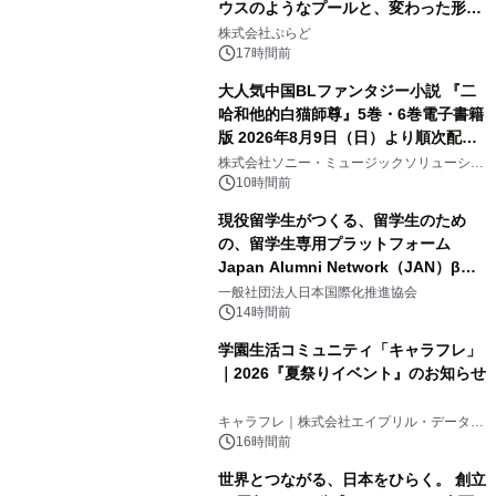
ウスのようなプールと、変わった形の
2
サウナも 「THE BOXY AWAJI」のお
株式会社ぷらど
得な素泊まり連泊プランで
17時間前
大人気中国BLファンタジー小説 『二
哈和他的白猫師尊』5巻・6巻電子書籍
版 2026年8月9日（日）より順次配信
3
開始
株式会社ソニー・ミュージックソリューショ
ンズ
10時間前
現役留学生がつくる、留学生のため
の、留学生専用プラットフォーム
Japan Alumni Network（JAN）β版
4
をリリース
一般社団法人日本国際化推進協会
14時間前
学園生活コミュニティ「キャラフレ」
｜2026『夏祭りイベント』のお知らせ
5
キャラフレ｜株式会社エイプリル・データ・
デザインズ
16時間前
世界とつながる、日本をひらく。 創立