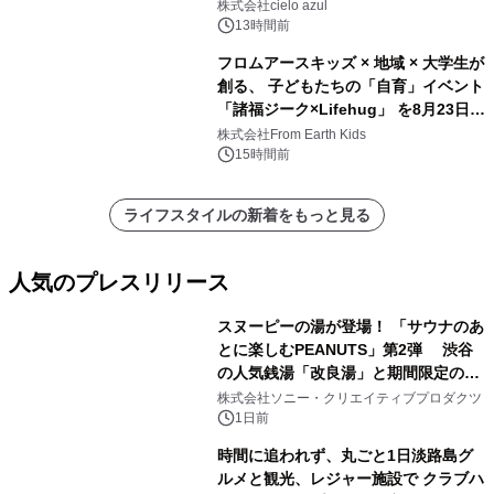
株式会社cielo azul
13時間前
フロムアースキッズ × 地域 × 大学生が
創る、 子どもたちの「自育」イベント
「諸福ジーク×Lifehug」 を8月23日
(日)開催
株式会社From Earth Kids
15時間前
ライフスタイルの新着をもっと見る
人気のプレスリリース
スヌーピーの湯が登場！ 「サウナのあ
とに楽しむPEANUTS」第2弾 渋谷
の人気銭湯「改良湯」と期間限定のコ
1
ラボレーション サウナイキタイコラ
株式会社ソニー・クリエイティブプロダクツ
ボグッズも発売決定！
1日前
時間に追われず、丸ごと1日淡路島グ
ルメと観光、レジャー施設で クラブハ