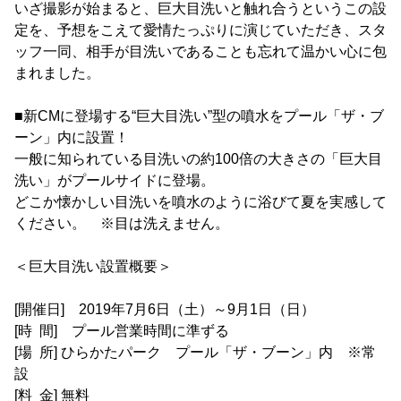
いざ撮影が始まると、巨大目洗いと触れ合うというこの設
定を、予想をこえて愛情たっぷりに演じていただき、スタ
ッフ一同、相手が目洗いであることも忘れて温かい心に包
まれました。
■新CMに登場する“巨大目洗い”型の噴水をプール「ザ・ブ
ーン」内に設置！
一般に知られている目洗いの約100倍の大きさの「巨大目
洗い」がプールサイドに登場。
どこか懐かしい目洗いを噴水のように浴びて夏を実感して
ください。 ※目は洗えません。
＜巨大目洗い設置概要＞
[開催日] 2019年7月6日（土）～9月1日（日）
[時 間] プール営業時間に準ずる
[場 所] ひらかたパーク プール「ザ・ブーン」内 ※常
設
[料 金] 無料