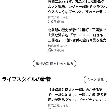
時間に追われず、丸ごと1日淡路島グ
ルメと観光、レジャー施設で クラブハ
ウスのようなプールと、変わった形の
サウナも 「THE BOXY AWAJI」のお
株式会社ぷらど
得な素泊まり連泊プランで
17時間前
北前船の歴史が息づく港町・三国湊で
上質な滞在を 「オーベルジュほまち
三國湊」 1泊2食付の旅行商品を発売
株式会社ぷらど
23時間前
旅行の新着をもっと見る
ライフスタイルの新着
もっと見る
【淡路島】愛犬と一緒に過ごせる宿
で、一緒に泊まり、一緒にご飯 愛犬専
用の淡路島グルメ、ドッグランにミニ
プール グランピングとトレーラーハウ
株式会社ぷらど