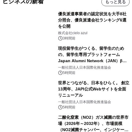
ビジネスの新着
もっと見る
優良派遣事業者の認定状況を大手8社
分照合、優良派遣会社ランキング6選
を公開
株式会社cielo azul
3時間前
現役留学生がつくる、留学生のため
の、留学生専用プラットフォーム
Japan Alumni Network（JAN）β版
をリリース
一般社団法人日本国際化推進協会
5時間前
世界とつながる、日本をひらく。 創立
13周年、JAPI公式Webサイトを全面
リニューアル
一般社団法人日本国際化推進協会
5時間前
二酸化窒素（NO2）ガス滅菌の世界市
場（2026年～2032年）、市場規模
（NO2滅菌チャンバー、インジケータ