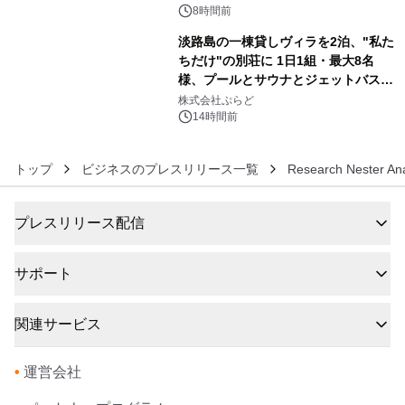
得な素泊まり連泊プランで
8時間前
淡路島の一棟貸しヴィラを2泊、"私た
ちだけ"の別荘に 1日1組・最大8名
様、プールとサウナとジェットバス付
6
きで Villa Mon Temps AWAJIの連泊
株式会社ぷらど
素泊りプラン
14時間前
トップ
ビジネスのプレスリリース一覧
Research Nester Ana
プレスリリース配信
サポート
関連サービス
•
運営会社