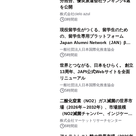
分照合、優良派遣会社ランキング6選
を公開
株式会社cielo azul
3時間前
現役留学生がつくる、留学生のため
の、留学生専用プラットフォーム
Japan Alumni Network（JAN）β版
をリリース
一般社団法人日本国際化推進協会
5時間前
世界とつながる、日本をひらく。 創立
13周年、JAPI公式Webサイトを全面
リニューアル
一般社団法人日本国際化推進協会
5時間前
二酸化窒素（NO2）ガス滅菌の世界市
場（2026年～2032年）、市場規模
（NO2滅菌チャンバー、インジケータ
ーおよびモニタリングシステム、その
株式会社マーケットリサーチセンター
他）・分析レポートを発表
6時間前