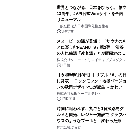
世界とつながる、日本をひらく。 創立
13周年、JAPI公式Webサイトを全面
リニューアル
2
一般社団法人日本国際化推進協会
5時間前
スヌーピーの湯が登場！ 「サウナのあ
とに楽しむPEANUTS」第2弾 渋谷
の人気銭湯「改良湯」と期間限定のコ
3
ラボレーション サウナイキタイコラ
株式会社ソニー・クリエイティブプロダクツ
ボグッズも発売決定！
1日前
【令和8年8月8日】トリプル「8」の日
に発表！ ヨックモック・地域バージョ
ンの秋田デザイン缶が誕生 ～かわいい
4
秋田犬の子犬と秋田の四季と名所を巡
株式会社秋田ケーブルテレビ
るパッケージ～ 9月1日(火)秋田県内で
17時間前
販売開始
時間に追われず、丸ごと1日淡路島グ
ルメと観光、レジャー施設で クラブハ
ウスのようなプールと、変わった形の
5
サウナも 「THE BOXY AWAJI」のお
株式会社ぷらど