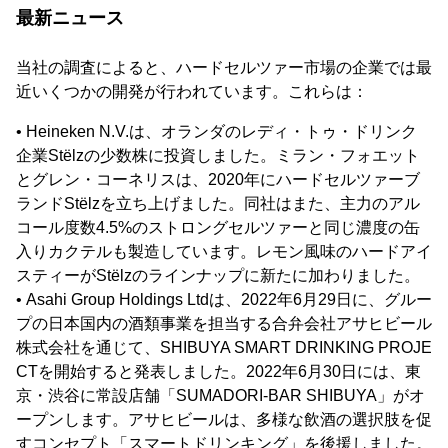
最新ニュース
当社の調査によると、ハードセルツァー市場の企業では最
近いくつかの開発が行われています。これらは：
• Heineken N.V.は、オランダのレディ・トゥ・ドリンク
企業Stëlzの少数株に投資しました。ミラン・フォエット
とグレン・コーネリスは、2020年にハードセルツァーブ
ランドStëlzを立ち上げました。同社はまた、主力のアル
コール度数4.5%のストロングセルツァーと同じ濃度の缶
入りカクテルも製造しています。レモン風味のハードアイ
スティーがStëlzのラインナップに新たに加わりました。
• Asahi Group Holdings Ltdは、2022年6月29日に、グルー
プの日本国内の酒類事業を担当する合弁会社アサヒビール
株式会社を通じて、SHIBUYA SMART DRINKING PROJE
CTを開始すると発表しました。2022年6月30日には、東
京・渋谷に常設店舗「SUMADORI-BAR SHIBUYA」がオ
ープンします。アサヒビールは、多様な飲酒の選択肢を促
すコンセプト「スマートドリンキング」を後援しました。