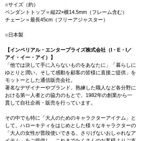
○サイズ（約）
ペンダントトップ＝縦22×横14.5mm（フレーム含む）
チェーン＝最長45cm（フリーアジャスター）
○日本製
【インペリアル・エンタープライズ株式会社（I・E・I／
アイ・イー・アイ）】
「他では決して手に入らないものをあなたに」「暮らしに
ゆとりと潤い、そして感動を顧客の皆様に直接ご提供」を
モットーとした通信販売会社。
著名なデザイナーやブランド、熟練した職人など各分野に
おける第一人者との協力のもとで、1982年の創業から一
貫して自社企画・販売を行っています。
その中でも特に「大人のためのキャラクターアイテム」と
して、ハローキティをはじめとした様々なキャラクターの
「大人の女性が普段使いできる、さりげないおしゃれなア
イテム」をご提供し、これまでたくさんのお客様よりご支