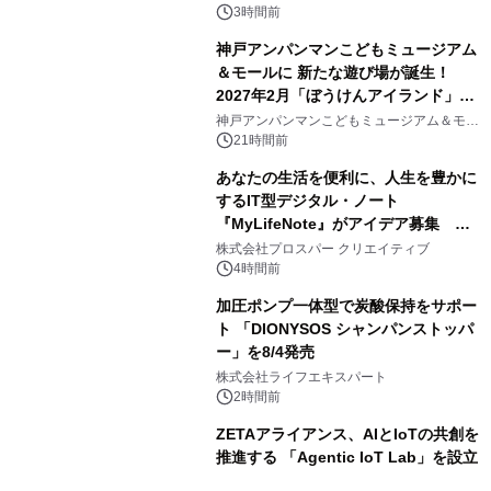
アートギャラリー
3時間前
神戸アンパンマンこどもミュージアム
＆モールに 新たな遊び場が誕生！
2027年2月「ぼうけんアイランド」が
3
オープン
神戸アンパンマンこどもミュージアム＆モー
ル
21時間前
あなたの生活を便利に、人生を豊かに
するIT型デジタル・ノート
『MyLifeNote』がアイデア募集 優
4
秀賞100名に1年間無償試用
株式会社プロスパー クリエイティブ
4時間前
加圧ポンプ一体型で炭酸保持をサポー
ト 「DIONYSOS シャンパンストッパ
ー」を8/4発売
5
株式会社ライフエキスパート
2時間前
ZETAアライアンス、AIとIoTの共創を
推進する 「Agentic IoT Lab」を設立