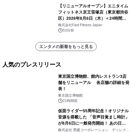
【リニューアルオープン】エニタイム
フィットネス京王笹塚店（東京都渋谷
区）2026年8月6日（木）＜24時間年
中無休のフィットネスジム＞
株式会社Fast Fitness Japan
53分前
エンタメの新着をもっと見る
人気のプレスリリース
東京国立博物館、館内レストラン3店
舗をリニューアル 各店舗の詳細を発
表！
1
東京国立博物館
21時間前
仮面ライダー55周年記念！オリジナル
音源を搭載した 「音声目覚まし時計」
が8月6日に一般発売開始！ あの日の
2
大興奮が今甦る
株式会社 秀建コーポレーション ディレクト