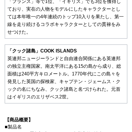
「フランス」等で1位、「イギリス」でも3位を獲得し
ており、実在の人物をモデルにしたキャラクターとし
ては本年唯一の4年連続のトップ10入りを果たし、第一
線を走り続けるコラボキャラクターとしての貫禄をみ
せつけた。
「クック諸島」COOK ISLANDS
英連邦ニュージーランドと自由連合関係にある英連邦
の独立主権国家。南太平洋にある15の島から成り、総
面積は240平方キロメートル。1770年代にこの島々を
発見した英国の探検家、キャプテン・ジェームス・ク
ックの名にちなみ、クック諸島と名づけられた。元首
はイギリスのエリザベス2世。
【商品概要】
■製品名