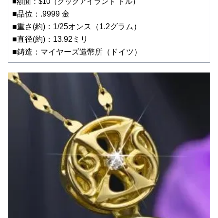
■額面：$10（クックアイランド ドル）
■品位：.9999 金
■重さ(約)：1/25オンス（1.2グラム）
■直径(約)：13.92ミリ
■鋳造：マイヤーズ造幣所（ドイツ）