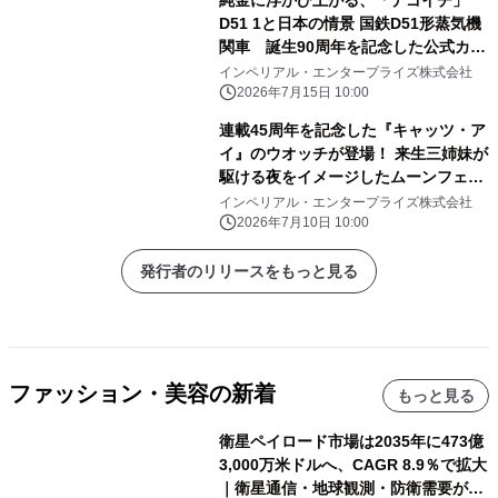
純金に浮かび上がる、「デゴイチ」
D51 1と日本の情景 国鉄D51形蒸気機
関車 誕生90周年を記念した公式カラ
ー金貨が登場！
インペリアル・エンタープライズ株式会社
2026年7月15日 10:00
連載45周年を記念した『キャッツ・ア
イ』のウオッチが登場！ 来生三姉妹が
駆ける夜をイメージしたムーンフェイ
ズウオッチ
インペリアル・エンタープライズ株式会社
2026年7月10日 10:00
発行者のリリースをもっと見る
ファッション・美容の新着
もっと見る
衛星ペイロード市場は2035年に473億
3,000万米ドルへ、CAGR 8.9％で拡大
｜衛星通信・地球観測・防衛需要が牽