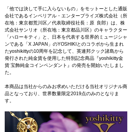
「他では決して手に入らないもの」をモットーとした通販
会社であるインペリアル・エンタープライズ株式会社（所
在地：東京都荒川区／代表取締役社長：原 良郎）は、株
式会社サンリオ（所在地：東京都品川区）のキャラクター
「ハローキティ」と、日本を代表する世界的ミュージシャ
ンである「X JAPAN」のYOSHIKIとのコラボから生まれ
たyoshikittyの10周年を記念して、英連邦クック諸島から
発行された純金貨を使用した特別記念商品『yoshikitty金
貨 宝飾純金コインペンダント』の発売を開始いたしまし
た。
本商品は当社からのみお求めいただける当社オリジナル商
品となっており、世界数量限定2019点のみのとなりま
す。