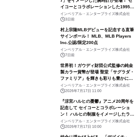
7」をイメージした腕時計が登場！ セ
イコーとコラボレーションした1995点
の限定モデル
インペリアル・エンタープライズ株式会社
3日前
村上宗隆MLBデビューを記念する直筆
サインボール！ MLB、MLB Players
Inc.公認/限定200点
インペリアル・エンタープライズ株式会社
7日前
世界初！ガウディ財団公式監修の純金
製カラー貨幣が登場 聖堂「サグラダ・
ファミリア」を輝きも彩りも豊かに表
現
インペリアル・エンタープライズ株式会社
2026年7月17日 11:00
『涼宮ハルヒの憂鬱』アニメ20周年を
記念して セイコーとコラボレーショ
ン！ ハルヒの制服をイメージしたライ
トブルーの腕時計が登場
インペリアル・エンタープライズ株式会社
2026年7月17日 10:00