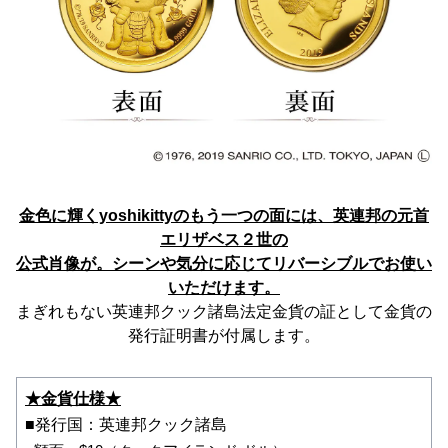
金色に輝くyoshikittyのもう一つの面には、英連邦の元首
エリザベス２世の
公式肖像が。シーンや気分に応じてリバーシブルでお使い
いただけます。
まぎれもない英連邦クック諸島法定金貨の証として金貨の
発行証明書が付属します。
★金貨仕様★
■発行国：英連邦クック諸島