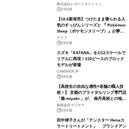
引する次世代宇宙産業の成長戦略
株式会社レポートオーシャン
23分前
【10.6新発売】つけたまま寝られる人
気のすっぴんシリーズと 『 Pokémon
Sleep（ポケモンスリープ）』が夢の
コラボレーション！
クラブ
53分前
スズキ「KATANA」を1/12スケールで
リアルに再現！310ピースのブロック
モデルが登場
CAMSHOP.JP
53分前
【高校生の自由な感性×老舗の職人技
術！】 京都のブライダルリング専門店
「雅-miyabi-」が、 南丹高校との地域
共創から生まれた 特別な結婚指輪・婚
有限会社マツヤマ
約指輪「幾重 -ikue-」「宮美 -
53分前
miyabi-」を 令和8年8月8日に新発
田中律子さんが「テンスター Henaカ
売！
ラートリートメント」 ブランドアン