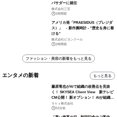
バサダーに就任
株式会社三宝
1時間前
アメリカ発「PRAESIDUS（プレジダ
ス）」 - 新作腕時計 - "歴史を身に着
ける“
株式会社ビヨンクール
1時間前
ファッション・美容の新着をもっと見る
エンタメの新着
もっと見る
藤原竜也がAIで組織の改善点を見抜
く！ SKYSEA Client View 新テレビ
CM公開！ 新オプション！ AIが組織の
業務実態を分析し労務改善を支援。 藤
Ｓｋｙ株式会社
原竜也メイキング動画公開 「もしAIが
53分前
自分を分析したら、すぐ休めと言われ