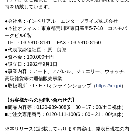
持を頂戴しています。
●会社名：インペリアル・エンタープライズ株式会社
●本社オフィス：東京都荒川区東日暮里5-7-18 コスモパ
ークビル6階
TEL：03-5810-8181 FAX：03-5810-8160
●代表取締役社長 ：原 良郎
●資本金：100,000千円
●設立日：1982年9月1日
●事業内容 ：アート、アパレル、ジュエリー、ウォッチ、
高級雑貨等の通信販売事業
●取扱場所 ：I・E・Iオンラインショップ（
https://iei.jp/
）
【お客様からのお問い合わせ先】
■商品内容等：0120-989-808(9：30～17：00/土日祝休）
■ご注文専用番号：0120-111-100(6：00～21：00/無休）
※本リリースに記載しております内容は、発表日現在の内