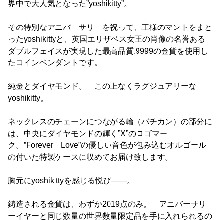
界中で大人気となった”yoshikitty”。
その特別なアニバーサリーを祝って、王様のマントをまと
ったyoshikittyと、英国エリザベス女王の肖像の名誉ある
ダブルフェイスが実現した最高品質.9999の金貨を使用し
たコインペンダントです。
純金とダイヤモンド。 この上なくラグジュアリーな
yoshikitty。
ネックレスのチェーンにつながる輪（バチカン）の部分に
は、中央にダイヤモンドの輝く”X”のロゴマー
ク。”Forever Love”の優しい音色が包み込むオルゴール
の付いた特製ケースに収めてお届け致します。
胸元にyoshikittyを感じる悦び――。
鋳造される金貨は、わずか2019点のみ。 アニバーサリ
ーイヤーと同じ数量の世界数量限定品を手に入れられるの