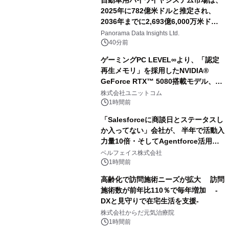
2025年に782億米ドルと推定され、
2036年までに2,693億6,000万米ドル
に達すると予測されており、予測期間
Panorama Data Insights Ltd.
（2026年～2036年）
40分前
ゲーミングPC LEVEL∞より、「認定
再生メモリ」を採用したNVIDIA®
GeForce RTX™ 5080搭載モデル、
NVIDIA® GeForce RTX™ 5070 Ti搭
株式会社ユニットコム
載モデルを販売開始
1時間前
「Salesforceに商談日とステータスし
か入ってない」会社が、 半年で活動入
力量10倍・そしてAgentforce活用へ
── 敷島住宅×bellSalesAI事例公開
ベルフェイス株式会社
1時間前
高齢化で訪問施術ニーズが拡大 訪問
施術数が前年比110％で毎年増加 -
DXと見守りで在宅生活を支援-
株式会社からだ元気治療院
1時間前