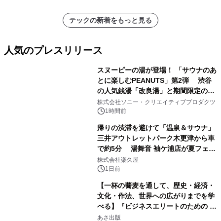
テックの新着をもっと見る
人気のプレスリリース
スヌーピーの湯が登場！ 「サウナのあ
とに楽しむPEANUTS」第2弾 渋谷
の人気銭湯「改良湯」と期間限定のコ
1
ラボレーション サウナイキタイコラ
株式会社ソニー・クリエイティブプロダクツ
ボグッズも発売決定！
1時間前
帰りの渋滞を避けて「温泉＆サウナ」
三井アウトレットパーク木更津から車
で約5分 湯舞音 袖ケ浦店が夏フェア
2
メニューを提供
株式会社楽久屋
1日前
【一杯の蕎麦を通して、歴史・経済・
文化・作法、世界への広がりまでを学
べる】『ビジネスエリートのための 教
3
養としての蕎麦』2026年8月25日
あさ出版