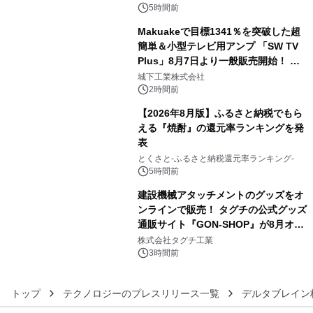
（火）発売
5時間前
Makuakeで目標1341％を突破した超
簡単＆小型テレビ用アンプ 「SW TV
Plus」8月7日より一般販売開始！ ケ
4
ーブル1本つなぐだけ、テレビの音が
城下工業株式会社
ぐっと豊かに
2時間前
【2026年8月版】ふるさと納税でもら
える『焼酎』の還元率ランキングを発
表
5
とくさと-ふるさと納税還元率ランキング-
5時間前
建設機械アタッチメントのグッズをオ
ンラインで販売！ タグチの公式グッズ
通販サイト『GON-SHOP』が8月オー
6
プン
株式会社タグチ工業
3時間前
トップ
テクノロジーのプレスリリース一覧
デルタブレイン