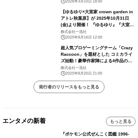
UP SHOP開催決定！
2026年3月10日 18:00
【ゆるゆり×大室家 crown garden in
アトレ秋葉原】が 2025年10月31日
(金)より開催！ 『ゆるゆり』『大室
家』のキャラクターが アトレ秋葉原1
株式会社一迅社
館内外の装飾をジャック！
2025年9月16日 12:00
超人気プロゲーミングチーム「Crazy
Raccoon」を題材とした コミカライ
ズ始動！豪華作家陣による4作品の情
報を一挙に公開！
株式会社一迅社
2025年8月20日 21:00
発行者のリリースをもっと見る
エンタメの新着
もっと見る
『ポケモン公式ぜんこく図鑑 1996-