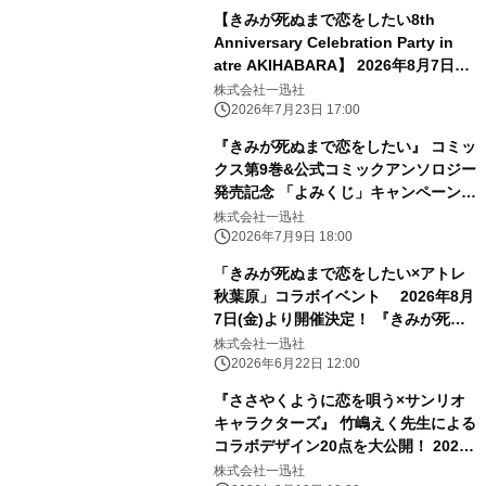
【きみが死ぬまで恋をしたい8th
Anniversary Celebration Party in
atre AKIHABARA】 2026年8月7日
(金)より開催！ アトレ秋葉原1壁面ラ
株式会社一迅社
ッピングのために描き下ろされた イラ
2026年7月23日 17:00
ストを公開！ 販売グッズや購入特典な
『きみが死ぬまで恋をしたい』 コミッ
どの追加情報も盛りだくさん！
クス第9巻&公式コミックアンソロジー
発売記念 「よみくじ」キャンペーン実
施！
株式会社一迅社
2026年7月9日 18:00
「きみが死ぬまで恋をしたい×アトレ
秋葉原」コラボイベント 2026年8月
7日(金)より開催決定！ 『きみが死ぬ
まで恋をしたい』のキャラクターが ア
株式会社一迅社
トレ秋葉原1館内外の装飾をジャッ
2026年6月22日 12:00
ク！
『ささやくように恋を唄う×サンリオ
キャラクターズ』 竹嶋えく先生による
コラボデザイン20点を大公開！ 2026
年4月9日(木)より東京・大阪にてPOP-
株式会社一迅社