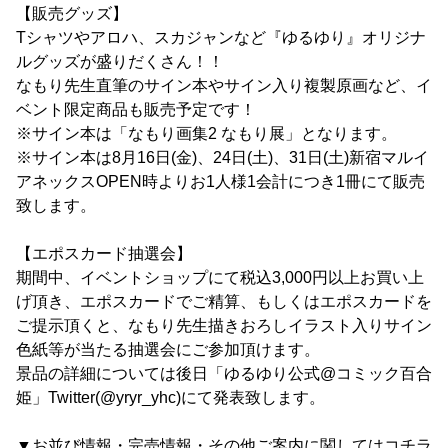
【販売グッズ】
Tシャツやアロハ、スカジャンなど『ゆるゆり』オリジナ
ルグッズが盛りだくさん！！
なもり先生直筆のサイン本やサイン入り複製原画など、イ
ベント限定商品も販売予定です！
※サイン本は「なもり画集2 なもり展」となります。
※サイン本は8月16日(金)、24日(土)、31日(土)新宿マルイ
アネックスOPEN時よりお1人様1会計につき1冊にて販売
致します。
【エポスカード抽選会】
期間中、イベントショップにて税込3,000円以上お買い上
げ頂き、エポスカードでご精算、もしくはエポスカードを
ご提示頂くと、なもり先生描きおろしイラスト入りサイン
色紙等が当たる抽選会にご参加頂けます。
景品の詳細については後日「ゆるゆり公式@コミック百合
姫」Twitter(@yryr_yhc)にて発表致します。
▼お並び情報・完売情報・その他ご案内に関してはコチラ