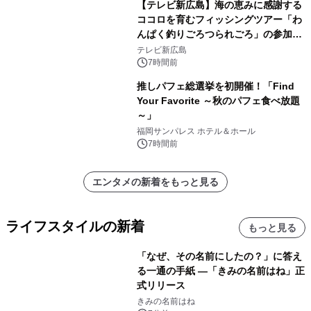
【テレビ新広島】海の恵みに感謝する
ココロを育むフィッシングツアー「わ
んぱく釣りごろつられごろ」の参加小
学生を募集
テレビ新広島
7時間前
推しパフェ総選挙を初開催！「Find
Your Favorite ～秋のパフェ食べ放題
～」
福岡サンパレス ホテル＆ホール
7時間前
エンタメの新着をもっと見る
ライフスタイルの新着
もっと見る
「なぜ、その名前にしたの？」に答え
る一通の手紙 ―「きみの名前はね」正
式リリース
きみの名前はね