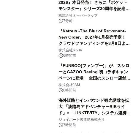
2026』本日発売！ さらに『ポケット
モンスター』シリーズ30周年を記念し
た画集『ポケットモンスター ビジュア
株式会社オーバーラップ
ルアートブック』の発売決定！ 2026
7分前
年12月18日（金）、3冊同時発売！
『Karous -The Blur of Re:venant-
New Order』 2027年1月発売予定！
クラウドファンディングを8月8日より
開始
株式会社RS34
6時間前
『FUNBOO(ファンブー)』が、スシロ
ーとGAZOO Racing 初コラボキャン
ペーンに登場 全国のスシロー店舗で
GR 4車種の FUNBOO(ミニカー)付き
株式会社JAM
メニューが展開されます
6時間前
海外販路とインバウンド観光誘致を拡
大 「淡路島アドベンチャーRIBライ
ド」× 「LINKTIVITY」システム連携を
開始！
ジョイポート淡路島株式会社
7時間前