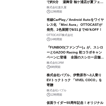
で約5分 湯舞音 袖ケ浦店が夏フェア
2
メニューを提供
株式会社楽久屋
12時間前
有線CarPlay／Android Autoをワイヤ
レス化 「Mini Aura」 OTTOCASTが
発売、2色展開で8/31まで40％OFF！
3
OTTOCAST株式会社
14時間前
『FUNBOO(ファンブー)』が、スシロ
ーとGAZOO Racing 初コラボキャン
ペーンに登場 全国のスシロー店舗で
4
GR 4車種の FUNBOO(ミニカー)付き
株式会社JAM
メニューが展開されます
6時間前
株式会社バブル、伊勢原市へ3人乗り
EVトゥクトゥク 「VIVEL COCO」を
寄贈
5
株式会社バブル
12時間前
仮面ライダー55周年記念！オリジナル