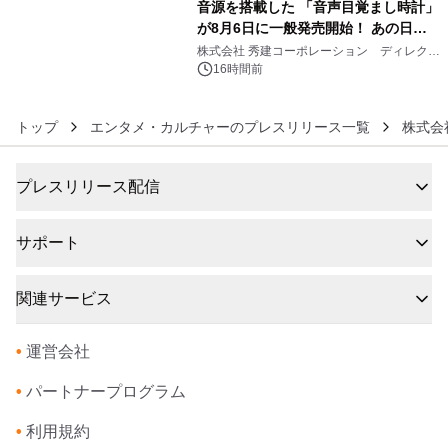
音源を搭載した 「音声目覚まし時計」
が8月6日に一般発売開始！ あの日の
6
大興奮が今甦る
株式会社 秀建コーポレーション ディレクト
アートギャラリー
16時間前
トップ
エンタメ・カルチャーのプレスリリース一覧
株式会
プレスリリース配信
サポート
関連サービス
•
運営会社
•
パートナープログラム
•
利用規約