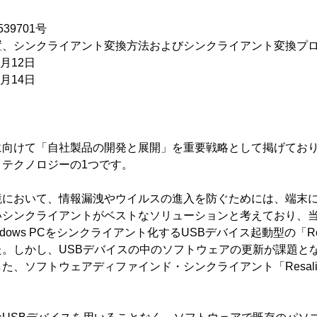
39701号
置、シンクライアント変換方法およびシンクライアント変換プ
月12日
月14日
に向けて「自社製品の開発と展開」を重要戦略として掲げてお
テクノロジーの1つです。
境において、情報漏洩やウイルスの進入を防ぐためには、端末
いシンクライアントがベストなソリューションと考えており、
ows PCをシンクライアント化するUSBデバイス起動型の「Resalio 
。しかし、USBデバイスの中のソフトウェアの更新が課題となっ
、ソフトウェアディファインド・シンクライアント「Resalio L