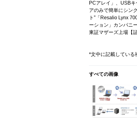
PCアレイ」、USBキー
アのみで簡単にシン
ト”「Resalio L
ーション」カンパニ
東証マザーズ上場【証
*文中に記載している
すべての画像