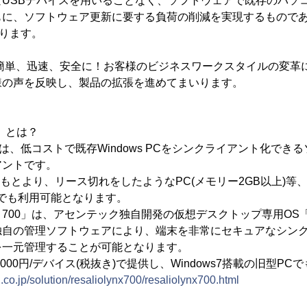
なUSBデバイスを用いることなく、ソフトウェアで既存のパソ
、ソフトウェア更新に要する負荷の削減を実現するものであり、「R
おります。
「簡単、迅速、安全に！お客様のビジネスワークスタイルの変革
様の声を反映し、製品の拡張を進めてまいります。
00」とは？
x 700」は、低コストで既存Windows PCをシンクライアント化
アントです。
PCはもとより、リース切れをしたようなPC(メモリー2GB以上)
でも利用可能となります。
ynx 700」は、アセンテック独自開発の仮想デスクトップ専用OS「Res
独自の管理ソフトウェアにより、端末を非常にセキュアなシン
を一元管理することが可能となります。
000円/デバイス(税抜き)で提供し、Windows7搭載の旧型P
co.jp/solution/resaliolynx700/resaliolynx700.html