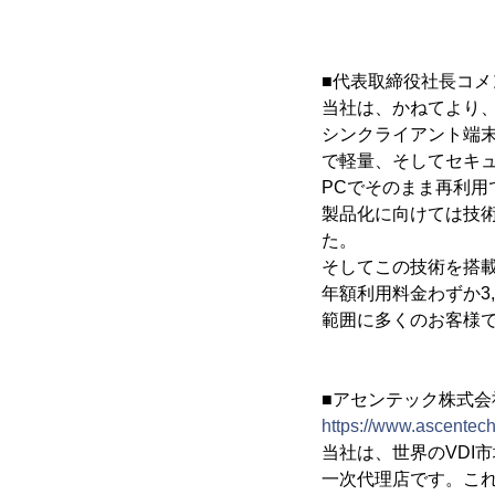
■代表取締役社長コメ
当社は、かねてより
シンクライアント端末
で軽量、そしてセキ
PCでそのまま再利
製品化に向けては技
た。
そしてこの技術を搭載し
年額利用料金わずか3,
範囲に多くのお客様
■アセンテック株式会
https://www.ascentech
当社は、世界のVDI市
一次代理店です。こ