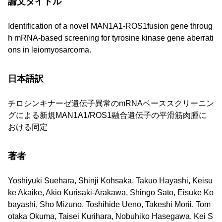
論文タイトル
Identification of a novel MAN1A1-ROS1fusion gene throug
h mRNA-based screening for tyrosine kinase gene aberrati
ons in leiomyosarcoma.
日本語訳
チロシンキナーゼ遺伝子異常のmRNAベーススクリーニン
グによる新規MAN1A1/ROS1融合遺伝子の平滑筋肉腫に
おける同定
著者
Yoshiyuki Suehara, Shinji Kohsaka, Takuo Hayashi, Keisu
ke Akaike, Akio Kurisaki-Arakawa, Shingo Sato, Eisuke Ko
bayashi, Sho Mizuno, Toshihide Ueno, Takeshi Morii, Tom
otaka Okuma, Taisei Kurihara, Nobuhiko Hasegawa, Kei S