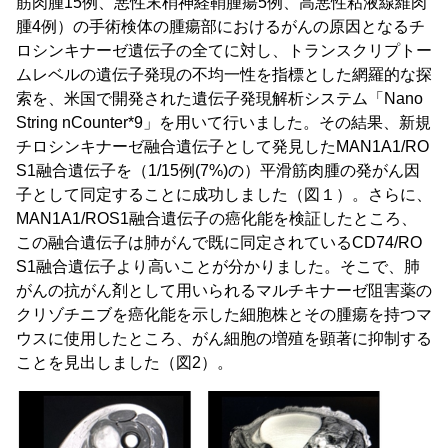
筋肉腫15例、悪性末梢神経鞘腫瘍5例、高悪性粘液線維肉
腫4例）の手術検体の腫瘍部におけるがんの原因となるチ
ロシンキナーゼ遺伝子の全てに対し、トランスクリプトー
ムレベルの遺伝子発現の不均一性を指標とした網羅的な探
索を、米国で開発された遺伝子発現解析システム「Nano
String nCounter*9」を用いて行いました。その結果、新規
チロシンキナーゼ融合遺伝子として発見したMAN1A1/RO
S1融合遺伝子を（1/15例(7%)の）平滑筋肉腫の発がん因
子として同定することに成功しました（図１）。さらに、
MAN1A1/ROS1融合遺伝子の癌化能を検証したところ、
この融合遺伝子は肺がんで既に同定されているCD74/RO
S1融合遺伝子より高いことが分かりました。そこで、肺
がんの抗がん剤として用いられるマルチキナーゼ阻害薬の
クリゾチニブを癌化能を示した細胞株とその腫瘍を持つマ
ウスに使用したところ、がん細胞の増殖を顕著に抑制する
ことを見出しました（図2）。