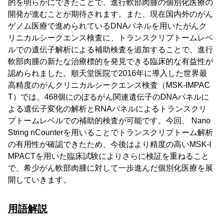
的を明らかにできたことで、進行軟部肉腫の個別化医療の
開発が進むことが期待されます。また、現在国内外のがん
ゲノム医療で進められているDNAパネルを用いたがんク
リニカルシークエンス検査に、トランスクリプトームレベ
ルでの遺伝子解析による補助検査を追加することで、進行
軟部肉腫の新たな治療標的を発見できる臨床的な有益性が
認められました。順天堂医院で2016年に導入した世界最
高精度のがんクリニカルシークエンス検査（MSK-IMPAC
T）では、468個にのぼるがん関連遺伝子のDNAパネルに
よる遺伝子変化の解析とRNAパネルによるトランスクリ
プトームレベルでの補助的検査が可能です。今回、 Nano
String nCounterを用いることでトランスクリプトーム解析
の有用性が確認できたため、今後はより精度の高いMSK-I
MPACTを用いた臨床試験によりさらに検証を重ねること
で、希少がん軟部肉腫に対して一歩進んだ個別化医療を展
開していきます。
用語解説