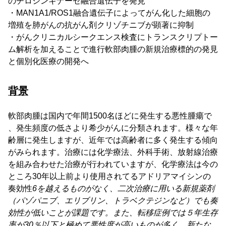
のチロシンキナーゼ融合遺伝子を発見
・MAN1A1/ROS1融合遺伝子によってがん化した細胞の
増殖を肺がんの抗がん剤クリゾチニブが顕著に抑制
・がんクリニカルシークエンス検査にトランスクリプトー
ム解析を加えることで進行軟部肉腫の新規治療標的の発見
と個別化医療の開発へ
背景
軟部肉腫は国内で年間1500名ほどに発生する悪性腫瘍で
、発生頻度の低さより希少がんに分類されます。様々な年
齢層に発生しますが、近年では高齢者に多く発生する傾向
がみられます。治療には化学療法、外科手術、放射線治療
を組み合わせた治療が行われていますが、化学療法は今の
ところ30年以上前より使用されてるアドリアマイシンの
奏効性
6を越えるものがなく、二次治療に用いる新規薬剤
（パゾパニブ、エリブリン、トラベクテジンなど）でも奏
効性が低いことが課題です。また、転移症例では５年生存
率が30％以下と極めて悪性度が高いものが多く、新たな