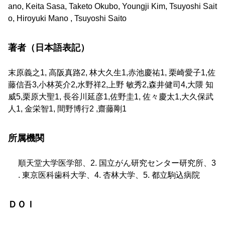
ano, Keita Sasa, Taketo Okubo, Youngji Kim, Tsuyoshi Sait
o, Hiroyuki Mano , Tsuyoshi Saito
著者（日本語表記）
末原義之1, 高阪真路2, 林大久生1,赤池慶祐1, 栗崎愛子1,佐
藤信吾3,小林英介2,水野祥2,上野 敏秀2,森井健司4,大隈 知
威5,栗原大聖1, 長谷川延彦1,佐野圭1, 佐々慶太1,大久保武
人1, 金栄智1, 間野博行2 ,齋藤剛1
所属機関
順天堂大学医学部、2. 国立がん研究センター研究所、3
. 東京医科歯科大学、4. 杏林大学、5. 都立駒込病院
ＤＯＩ