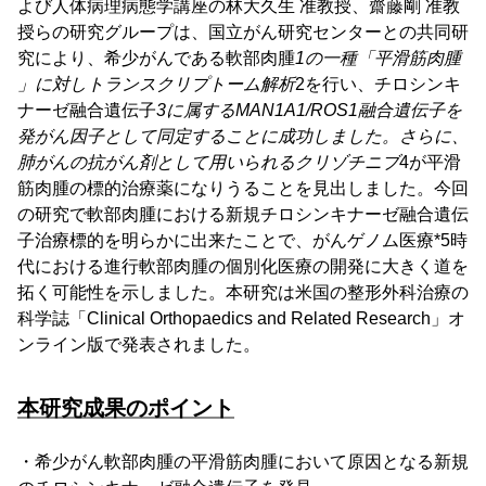
よび人体病理病態学講座の林大久生 准教授、齋藤剛 准教
授らの研究グループは、国立がん研究センターとの共同研
究により、希少がんである軟部肉腫
1の一種「平滑筋肉腫
」に対しトランスクリプトーム解析
2を行い、チロシンキ
ナーゼ融合遺伝子
3に属するMAN1A1/ROS1融合遺伝子を
発がん因子として同定することに成功しました。さらに、
肺がんの抗がん剤として用いられるクリゾチニブ
4が平滑
筋肉腫の標的治療薬になりうることを見出しました。今回
の研究で軟部肉腫における新規チロシンキナーゼ融合遺伝
子治療標的を明らかに出来たことで、がんゲノム医療*5時
代における進行軟部肉腫の個別化医療の開発に大きく道を
拓く可能性を示しました。本研究は米国の整形外科治療の
科学誌「Clinical Orthopaedics and Related Research」オ
ンライン版で発表されました。
本研究成果のポイント
・希少がん軟部肉腫の平滑筋肉腫において原因となる新規