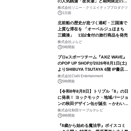
の人気銭湯「改良湯」と期間限定のコ
1
ラボレーション サウナイキタイコラ
株式会社ソニー・クリエイティブプロダクツ
ボグッズも発売決定！
1日前
北前船の歴史が息づく港町・三国湊で
上質な滞在を 「オーベルジュほまち
三國湊」 1泊2食付の旅行商品を発売
2
株式会社ぷらど
5時間前
プロeスポーツチーム『AXIZ WAVE』
のPOP UP SHOPが2026年8月1日(土)
よりSHIBUYA TSUTAYA 6階 IP書店で
3
開催決定！！
株式会社ClaN Entertainment
5時間前
【令和8年8月8日】トリプル「8」の日
に発表！ ヨックモック・地域バージョ
ンの秋田デザイン缶が誕生 ～かわいい
4
秋田犬の子犬と秋田の四季と名所を巡
株式会社秋田ケーブルテレビ
るパッケージ～ 9月1日(火)秋田県内で
9時間前
販売開始
『8歳から始める魔法学』ボイスコミ