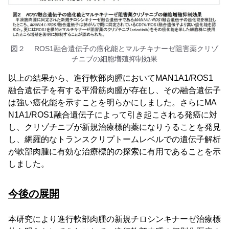
図２ ROS1融合遺伝子の癌化能とマルチキナーゼ阻害薬クリゾ
チニブの細胞増殖抑制効果
以上の結果から、進行軟部肉腫においてMAN1A1/ROS1
融合遺伝子を有する平滑筋肉腫が存在し、その融合遺伝子
は強い癌化能を示すことを明らかにしました。さらにMA
N1A1/ROS1融合遺伝子によって引き起こされる発癌に対
し、クリゾチニブが新規治療標的薬になりうることを発見
し、網羅的なトランスクリプトームレベルでの遺伝子解析
が軟部肉腫に有効な治療標的の探索に有用であることを示
しました。
今後の展開
本研究により進行軟部肉腫の新規チロシンキナーゼ治療標