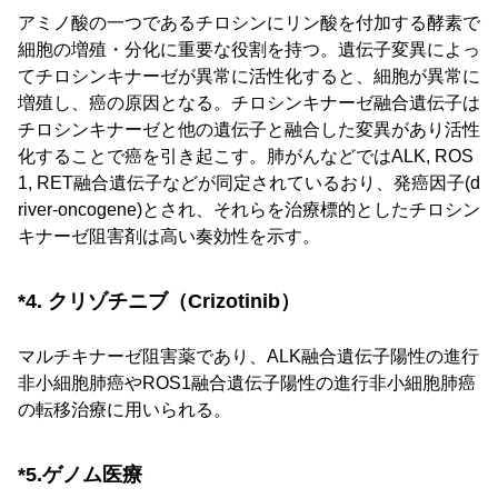
アミノ酸の一つであるチロシンにリン酸を付加する酵素で
細胞の増殖・分化に重要な役割を持つ。遺伝子変異によっ
てチロシンキナーゼが異常に活性化すると、細胞が異常に
増殖し、癌の原因となる。チロシンキナーゼ融合遺伝子は
チロシンキナーゼと他の遺伝子と融合した変異があり活性
化することで癌を引き起こす。肺がんなどではALK, ROS
1, RET融合遺伝子などが同定されているおり、発癌因子(d
river-oncogene)とされ、それらを治療標的としたチロシン
キナーゼ阻害剤は高い奏効性を示す。
*4. クリゾチニブ（Crizotinib）
マルチキナーゼ阻害薬であり、ALK融合遺伝子陽性の進行
非小細胞肺癌やROS1融合遺伝子陽性の進行非小細胞肺癌
の転移治療に用いられる。
*5.ゲノム医療