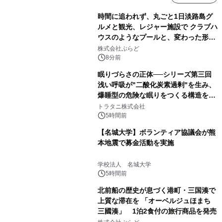
時間に追われず、丸ごと1日淡路島グ
ルメと観光、レジャー施設で クラブハ
ウスのようなプールと、変わった形の
サウナも 「THE BOXY AWAJI」のお
株式会社ぷらど
得な素泊まり連泊プランで
8分前
眠りづらさの正体──シリーズ第三回
浅い呼吸が"二酸化炭素過剰"を生み、
爆睡型の危険な眠りをつくる構造を解
説
トラタニ株式会社
5時間前
【名城大学】ボランティア協議会が熊
本地震で募金活動を実施
学校法人 名城大学
5時間前
北前船の歴史が息づく港町・三国湊で
上質な滞在を 「オーベルジュほまち
三國湊」 1泊2食付の旅行商品を発売