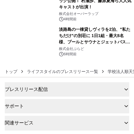
ック公開！ 村瀬歩、藤原夏海ら大人気
キャストが出演！
5
株式会社オーバーラップ
4時間前
淡路島の一棟貸しヴィラを2泊、"私た
ちだけ"の別荘に 1日1組・最大8名
様、プールとサウナとジェットバス付
6
きで Villa Mon Temps AWAJIの連泊
株式会社ぷらど
素泊りプラン
6時間前
トップ
ライフスタイルのプレスリリース一覧
学校法人順天
プレスリリース配信
サポート
関連サービス