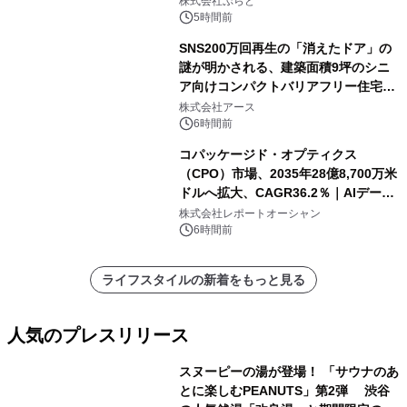
株式会社ぷらど
5時間前
SNS200万回再生の「消えたドア」の
謎が明かされる、建築面積9坪のシニ
ア向けコンパクトバリアフリー住宅が
誕生
株式会社アース
6時間前
コパッケージド・オプティクス
（CPO）市場、2035年28億8,700万米
ドルへ拡大、CAGR36.2％｜AIデータ
センター・高速光通信需要が成長を加
株式会社レポートオーシャン
速
6時間前
ライフスタイルの新着をもっと見る
人気のプレスリリース
スヌーピーの湯が登場！ 「サウナのあ
とに楽しむPEANUTS」第2弾 渋谷