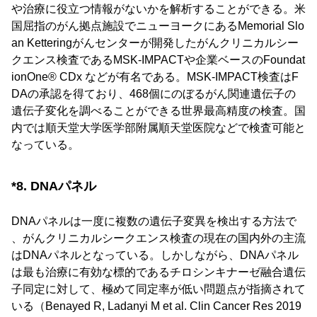
や治療に役立つ情報がないかを解析することができる。米
国屈指のがん拠点施設でニューヨークにあるMemorial Slo
an Ketteringがんセンターが開発したがんクリニカルシー
クエンス検査であるMSK-IMPACTや企業ベースのFoundat
ionOne® CDx などが有名である。MSK-IMPACT検査はF
DAの承認を得ており、468個にのぼるがん関連遺伝子の
遺伝子変化を調べることができる世界最高精度の検査。国
内では順天堂大学医学部附属順天堂医院などで検査可能と
なっている。
*8. DNAパネル
DNAパネルは一度に複数の遺伝子変異を検出する方法で
、がんクリニカルシークエンス検査の現在の国内外の主流
はDNAパネルとなっている。しかしながら、DNAパネル
は最も治療に有効な標的であるチロシンキナーゼ融合遺伝
子同定に対して、極めて同定率が低い問題点が指摘されて
いる（Benayed R, Ladanyi M et al. Clin Cancer Res 2019